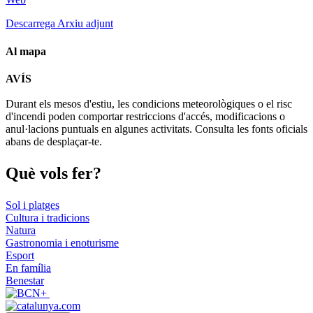
Descarrega Arxiu adjunt
Al mapa
Leaflet
| © Diputació de Barcelona
AVÍS
+
Durant els mesos d'estiu, les condicions meteorològiques o el risc
−
d'incendi poden comportar restriccions d'accés, modificacions o
anul·lacions puntuals en algunes activitats. Consulta les fonts oficials
abans de desplaçar-te.
Què vols
fer?
Sol i platges
Cultura i tradicions
Natura
Gastronomia i enoturisme
Esport
En família
Benestar