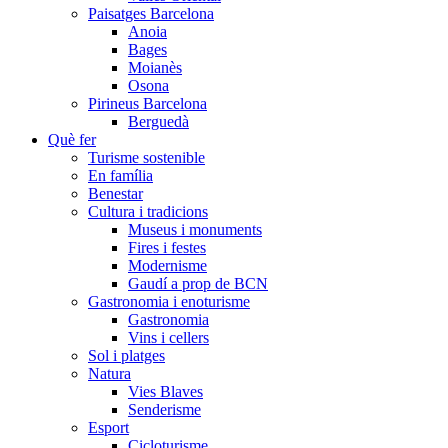
Paisatges Barcelona
Anoia
Bages
Moianès
Osona
Pirineus Barcelona
Berguedà
Què fer
Turisme sostenible
En família
Benestar
Cultura i tradicions
Museus i monuments
Fires i festes
Modernisme
Gaudí a prop de BCN
Gastronomia i enoturisme
Gastronomia
Vins i cellers
Sol i platges
Natura
Vies Blaves
Senderisme
Esport
Cicloturisme