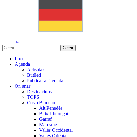
de
Cerca
Inici
Agenda
Activitats
Butlletí
Publicar a l'agenda
On anar
Destinacions
TOPS
Costa Barcelona
Alt Penedès
Baix Llobregat
Garraf
Maresme
Vallès Occidental
Vallès Oriental