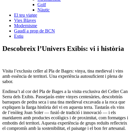
Golf
Nàutic
El teu viatge
Vies Blaves
Modernisme
Gaudí a prop de BCN
Estiu
Descobreix l’Un
ivers Exibis: vi i història
Visita l’exclusiu celler al Pla de Bages: vinya, tina medieval i vins
amb essència de territori. Una experiència autosuficient i plena de
sabor.
Endinsa’t al cor del Pla de Bages a la visita exclusiva del Celler Can
Serra dels Exibis. Passejaràs entre vinyes centenàries, descobriràs
barraques de pedra seca i una tina medieval excavada a la roca que
expliquen la llarga història del vi en aquesta terra. Tastaràs els vins
de l’enòleg Joan Soler — fusió de tradició i innovació — i els
maridarem amb productes ecològics i de proximitat, com formatges i
embotits del territori. Aquesta experiència de grups reduïts reflecteix
el compromís amb la sostenibilitat, el paisatge i el bon fer artesanal.