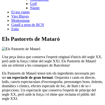
Golf
Nàutic
El teu viatge
Vies Blaves
Modernisme
Gaudí a prop de BCN
Estiu
Els Past
orets de Mataró
Una peça única que conserva l'esperit original d'inicis del segle XX,
però amb la força i ritme del segle XXI. Els Pastorets de Mataró
són un referent a les comarques de Barcelona!
Els Pastorets de Mataró tenen tots els ingredients necessaris per
ser
un espectacle de gran format
. Orquestra i cants en directe,
balls, canvis espectaculars d'escenografia, personatges bons, dolents,
dramàtics i còmics, efectes especials de foc, de llum i de so i
projeccions. Un espectacle que conserva l'esperit de principi del
segle XX, però amb la força i el ritme que reclama el públic del
segle XXI.