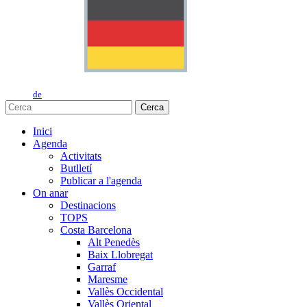
de
Cerca
Inici
Agenda
Activitats
Butlletí
Publicar a l'agenda
On anar
Destinacions
TOPS
Costa Barcelona
Alt Penedès
Baix Llobregat
Garraf
Maresme
Vallès Occidental
Vallès Oriental