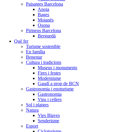
Paisatges Barcelona
Anoia
Bages
Moianès
Osona
Pirineus Barcelona
Berguedà
Què fer
Turisme sostenible
En família
Benestar
Cultura i tradicions
Museus i monuments
Fires i festes
Modernisme
Gaudí a prop de BCN
Gastronomia i enoturisme
Gastronomia
Vins i cellers
Sol i platges
Natura
Vies Blaves
Senderisme
Esport
Cicloturisme