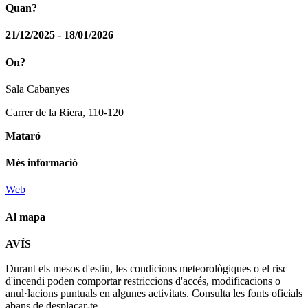
Quan?
21/12/2025 - 18/01/2026
On?
Sala Cabanyes
Carrer de la Riera, 110-120
Mataró
Més informació
Web
Al mapa
Leaflet
| © Diputació de Barcelona
AVÍS
+
Durant els mesos d'estiu, les condicions meteorològiques o el risc
−
d'incendi poden comportar restriccions d'accés, modificacions o
anul·lacions puntuals en algunes activitats. Consulta les fonts oficials
abans de desplaçar-te.