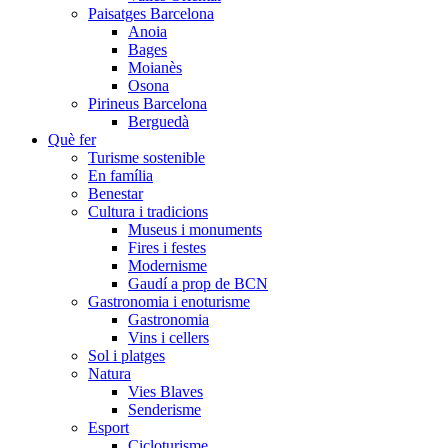
Paisatges Barcelona
Anoia
Bages
Moianès
Osona
Pirineus Barcelona
Berguedà
Què fer
Turisme sostenible
En família
Benestar
Cultura i tradicions
Museus i monuments
Fires i festes
Modernisme
Gaudí a prop de BCN
Gastronomia i enoturisme
Gastronomia
Vins i cellers
Sol i platges
Natura
Vies Blaves
Senderisme
Esport
Cicloturisme