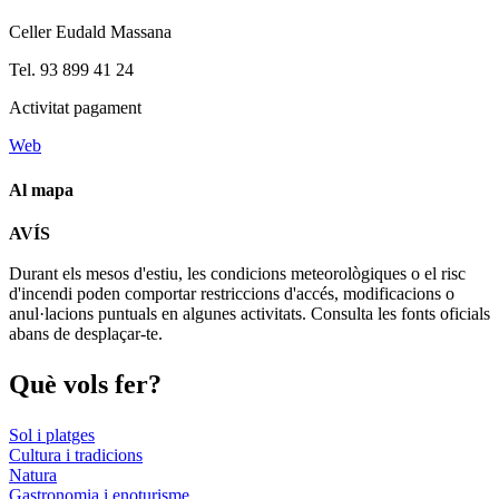
Celler Eudald Massana
Tel. 93 899 41 24
Activitat pagament
Web
Al mapa
Leaflet
| © Diputació de Barcelona
AVÍS
+
Durant els mesos d'estiu, les condicions meteorològiques o el risc
−
d'incendi poden comportar restriccions d'accés, modificacions o
anul·lacions puntuals en algunes activitats. Consulta les fonts oficials
abans de desplaçar-te.
Què vols
fer?
Sol i platges
Cultura i tradicions
Natura
Gastronomia i enoturisme