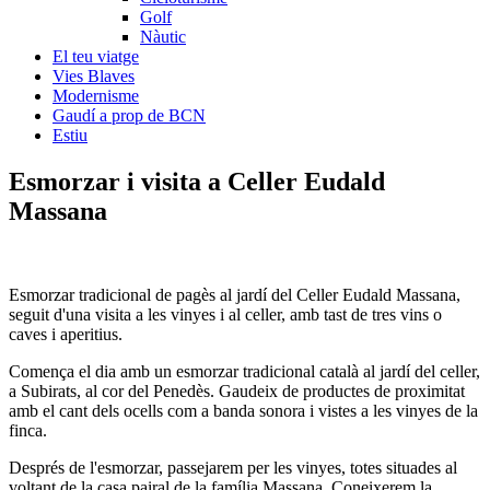
Golf
Nàutic
El teu viatge
Vies Blaves
Modernisme
Gaudí a prop de BCN
Estiu
Esmorzar i vis
ita a Celler Eudald
Massana
Esmorzar tradicional de pagès al jardí del Celler Eudald Massana,
seguit d'una visita a les vinyes i al celler, amb tast de tres vins o
caves i aperitius.
Comença el dia amb un esmorzar tradicional català al jardí del celler,
a Subirats, al cor del Penedès. Gaudeix de productes de proximitat
amb el cant dels ocells com a banda sonora i vistes a les vinyes de la
finca.
Després de l'esmorzar, passejarem per les vinyes, totes situades al
voltant de la casa pairal de la família Massana. Coneixerem la