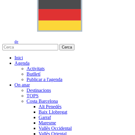
de
Cerca
Inici
Agenda
Activitats
Butlletí
Publicar a l'agenda
On anar
Destinacions
TOPS
Costa Barcelona
Alt Penedès
Baix Llobregat
Garraf
Maresme
Vallès Occidental
Vallès Oriental