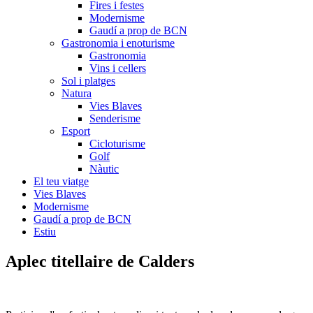
Fires i festes
Modernisme
Gaudí a prop de BCN
Gastronomia i enoturisme
Gastronomia
Vins i cellers
Sol i platges
Natura
Vies Blaves
Senderisme
Esport
Cicloturisme
Golf
Nàutic
El teu viatge
Vies Blaves
Modernisme
Gaudí a prop de BCN
Estiu
Aplec tite
llaire de Calders