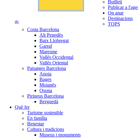
Butlletí
Publicar a l'ag
On anar
Destinacions
de
TOPS
Costa Barcelona
Alt Penedès
Baix Llobregat
Garraf
Maresme
Vallès Occidental
Vallès Oriental
Paisatges Barcelona
Anoia
Bages
Moianès
Osona
Pirineus Barcelona
Berguedà
Què fer
Turisme sostenible
En família
Benestar
Cultura i tradicions
Museus i monuments