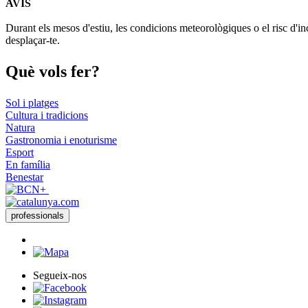
AVÍS
+
Durant els mesos d'estiu, les condicions meteorològiques o el risc d'in
−
desplaçar-te.
Què vols
fer?
Sol i platges
Cultura i tradicions
Natura
Gastronomia i enoturisme
Esport
En família
Benestar
professionals
Segueix-nos