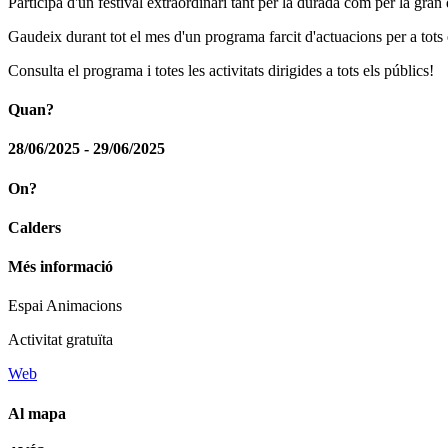
Participa d'un festival extraordinari tant per la durada com per la gran 
Gaudeix durant tot el mes d'un programa farcit d'actuacions per a tots 
Consulta el programa i totes les activitats dirigides a tots els públics!
Quan?
28/06/2025 - 29/06/2025
On?
Calders
Més informació
Espai Animacions
Activitat gratuïta
Web
Al mapa