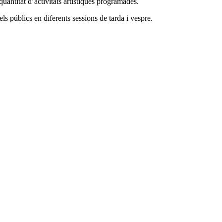
quantitat d’activitats artístiques programades.
els públics en diferents sessions de tarda i vespre.