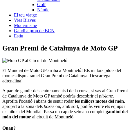
Golf
Nàutic
El teu viatge
Vies Blaves
Modernisme
Gaudí a prop de BCN
Estiu
Gran Premi d
e Catalunya de Moto GP
El Mundial de Moto GP arriba a Montmeló! Els millors pilots del
món es disputaran el Gran Premi de Catalunya. Descarrega
adrenalina!
A part de gaudir dels entrenaments i de la cursa, si vas al Gran Premi
de Catalunya de Moto GP també podràs descobrir el
pit-lane
.
Aprofita l'ocasió i abans de sentir rodar
les millors motos del món
,
apropa't a la zona dels
boxes
on, amb sort, podràs veure els equips i
els pilots del Mundial. Passa un cap de setmana complet
gaudint del
món del motor
al circuit de Montmeló.
Quan?