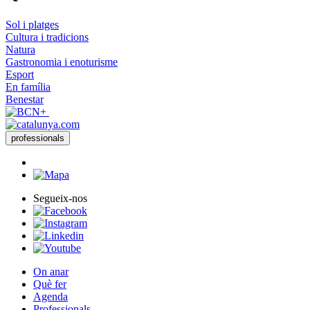
Sol i platges
Cultura i tradicions
Natura
Gastronomia i enoturisme
Esport
En família
Benestar
professionals
Segueix-nos
On anar
Què fer
Agenda
Professionals