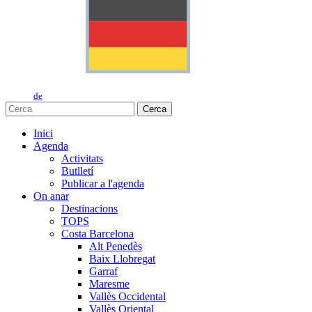
de
Cerca
Inici
Agenda
Activitats
Butlletí
Publicar a l'agenda
On anar
Destinacions
TOPS
Costa Barcelona
Alt Penedès
Baix Llobregat
Garraf
Maresme
Vallès Occidental
Vallès Oriental