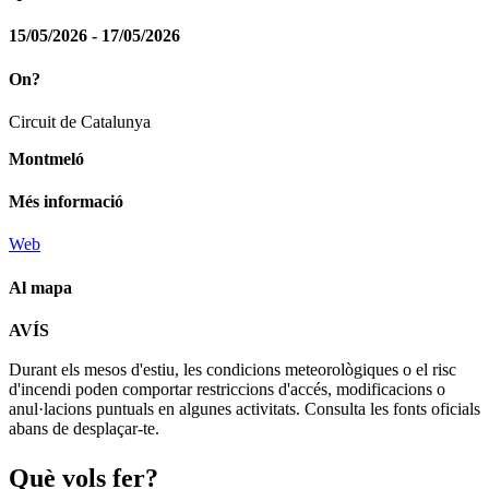
15/05/2026 - 17/05/2026
On?
Circuit de Catalunya
Montmeló
Més informació
Web
Al mapa
Leaflet
| © Diputació de Barcelona
AVÍS
+
Durant els mesos d'estiu, les condicions meteorològiques o el risc
−
d'incendi poden comportar restriccions d'accés, modificacions o
anul·lacions puntuals en algunes activitats. Consulta les fonts oficials
abans de desplaçar-te.
Què vols
fer?