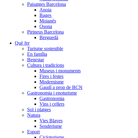
Paisatges Barcelona
Anoia
Bages
Moianès
Osona
Pirineus Barcelona
Berguedà
Què fer
Turisme sostenible
En família
Benestar
Cultura i tradicions
Museus i monuments
Fires i festes
Modernisme
Gaudí a prop de BCN
Gastronomia i enoturisme
Gastronomia
Vins i cellers
Sol i platges
Natura
Vies Blaves
Senderisme
Esport
Cicloturisme