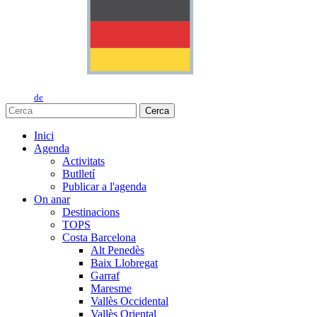
de
Cerca
Inici
Agenda
Activitats
Butlletí
Publicar a l'agenda
On anar
Destinacions
TOPS
Costa Barcelona
Alt Penedès
Baix Llobregat
Garraf
Maresme
Vallès Occidental
Vallès Oriental