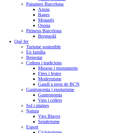
Paisatges Barcelona
Anoia
Bages
Moianès
Osona
Pirineus Barcelona
Berguedà
Què fer
Turisme sostenible
En família
Benestar
Cultura i tradicions
Museus i monuments
Fires i festes
Modernisme
Gaudí a prop de BCN
Gastronomia i enoturisme
Gastronomia
Vins i cellers
Sol i platges
Natura
Vies Blaves
Senderisme
Esport
Cicloturisme