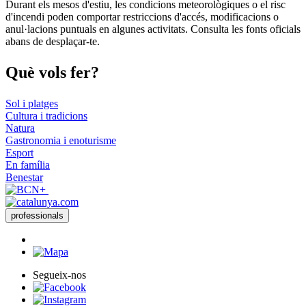
Durant els mesos d'estiu, les condicions meteorològiques o el risc
−
d'incendi poden comportar restriccions d'accés, modificacions o
anul·lacions puntuals en algunes activitats. Consulta les fonts oficials
abans de desplaçar-te.
Què vols
fer?
Sol i platges
Cultura i tradicions
Natura
Gastronomia i enoturisme
Esport
En família
Benestar
professionals
Segueix-nos