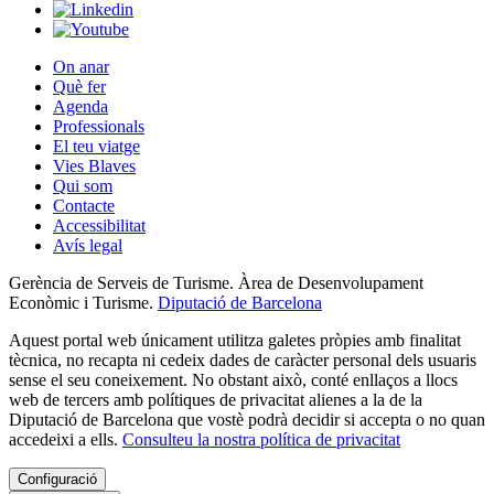
On anar
Què fer
Agenda
Professionals
El teu viatge
Vies Blaves
Qui som
Contacte
Accessibilitat
Avís legal
Gerència de Serveis de Turisme. Àrea de Desenvolupament
Econòmic i Turisme.
Diputació de Barcelona
Aquest portal web únicament utilitza galetes pròpies amb finalitat
tècnica, no recapta ni cedeix dades de caràcter personal dels usuaris
sense el seu coneixement. No obstant això, conté enllaços a llocs
web de tercers amb polítiques de privacitat alienes a la de la
Diputació de Barcelona que vostè podrà decidir si accepta o no quan
accedeixi a ells.
Consulteu la nostra política de privacitat
Configuració