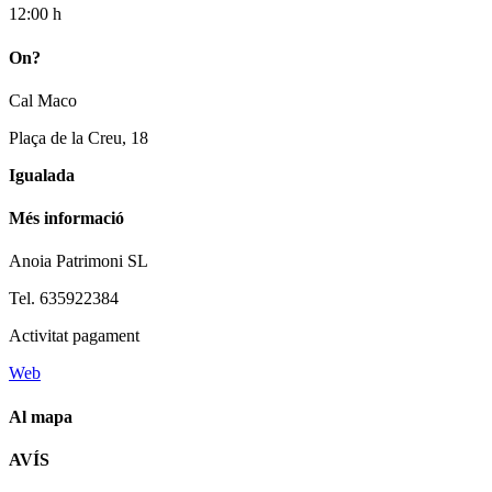
12:00 h
On?
Cal Maco
Plaça de la Creu, 18
Igualada
Més informació
Anoia Patrimoni SL
Tel. 635922384
Activitat pagament
Web
Al mapa
Leaflet
| © Diputació de Barcelona
AVÍS
+