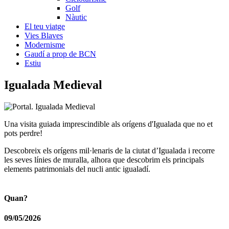
Golf
Nàutic
El teu viatge
Vies Blaves
Modernisme
Gaudí a prop de BCN
Estiu
Iguala
da Medieval
Una visita guiada imprescindible als orígens d'Igualada que no et
pots perdre!
Descobreix els orígens mil·lenaris de la ciutat d’Igualada i recorre
les seves línies de muralla, alhora que descobrim els principals
elements patrimonials del nucli antic igualadí.
Quan?
09/05/2026