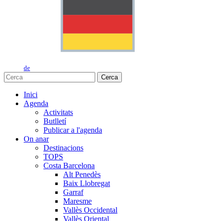
de
Cerca
Inici
Agenda
Activitats
Butlletí
Publicar a l'agenda
On anar
Destinacions
TOPS
Costa Barcelona
Alt Penedès
Baix Llobregat
Garraf
Maresme
Vallès Occidental
Vallès Oriental