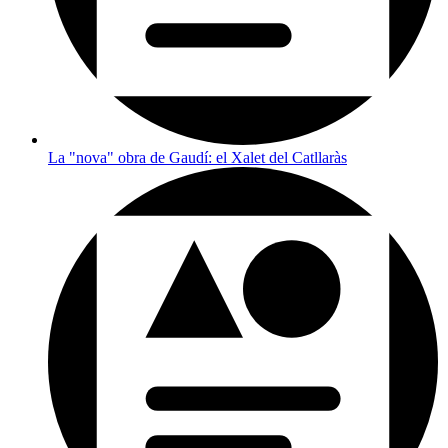
La "nova" obra de Gaudí: el Xalet del Catllaràs