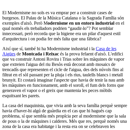
El Modernisme no sols es va emprar per a construir cases de
burgesos. El Palau de la Música Catalana o la Sagrada Família són
exemples d'això. Però M
odernisme en un entorn industrial
en el
qual només els treballadors podrien “gaudir-lo”? Pot semblar
innecessari, però recorda que la higiene era un pilar d'aquest estil
d'arquitectura i on podia fer més falta que una fàbrica?
Així que sí, també hi ha Modernisme industrial i la
Casa
de les
Aigües
de
Montcada i Reixac
és la prova fefaent d'això. L'edifici
que va construir Antoni Rovira i Trias sobre les màquines de vapor
que extreien l'aigua del riu Besòs està decorat amb mosaics de
trencadís que representen el cicle de l'aigua, des dels núvols fins al
filtrat en el sòl passant per la pluja i els rius, taulells blancs i metall
brunyit. Et costarà imaginar l'aspecte que havia de tenir la nau amb
les màquines en funcionament, amb el soroll, el fum dels forns que
generaven el vapor o el greix que mantenia les peces mòbils
esquitxant les parets.
La casa del maquinista, que vivia amb la seva família perquè sempre
havia d'haver-hi algú de guàrdia en el cas que hi hagués cap
problema, sí que sembla més propícia per al modernisme que la sala
de pous o la de màquines i calderes. Més que res, perquè només una
zona de la casa era habitatge i la resta era on se celebraven les