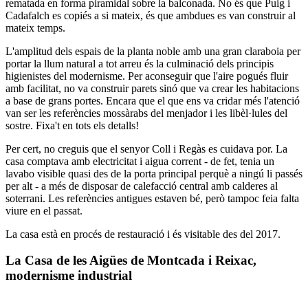
rematada en forma piramidal sobre la balconada. No és que Puig i
Cadafalch es copiés a si mateix, és que ambdues es van construir al
mateix temps.
L'amplitud dels espais de la planta noble amb una gran claraboia per
portar la llum natural a tot arreu és la culminació dels principis
higienistes del modernisme. Per aconseguir que l'aire pogués fluir
amb facilitat, no va construir parets sinó que va crear les habitacions
a base de grans portes. Encara que el que ens va cridar més l'atenció
van ser les referències mossàrabs del menjador i les libèl·lules del
sostre. Fixa't en tots els detalls!
Per cert, no creguis que el senyor Coll i Regàs es cuidava por. La
casa comptava amb electricitat i aigua corrent - de fet, tenia un
lavabo visible quasi des de la porta principal perquè a ningú li passés
per alt - a més de disposar de calefacció central amb calderes al
soterrani. Les referències antigues estaven bé, però tampoc feia falta
viure en el passat.
La casa està en procés de restauració i és visitable des del 2017.
La Casa de les Aigües de Montcada i Reixac,
modernisme industrial