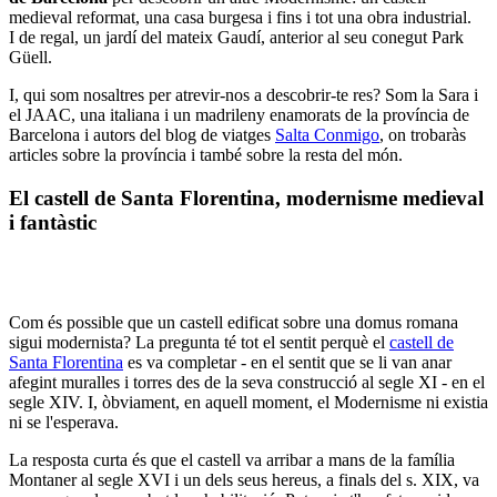
medieval reformat, una casa burgesa i fins i tot una obra industrial.
I de regal, un jardí del mateix Gaudí, anterior al seu conegut Park
Güell.
I, qui som nosaltres per atrevir-nos a descobrir-te res? Som la Sara i
el JAAC, una italiana i un madrileny enamorats de la província de
Barcelona i autors del blog de viatges
Salta Conmigo
, on trobaràs
articles sobre la província i també sobre la resta del món.
El castell de Santa Florentina, modernisme medieval
i fantàstic
Com és possible que un castell edificat sobre una domus romana
sigui modernista? La pregunta té tot el sentit perquè el
castell de
Santa Florentina
es va completar - en el sentit que se li van anar
afegint muralles i torres des de la seva construcció al segle XI - en el
segle XIV. I, òbviament, en aquell moment, el Modernisme ni existia
ni se l'esperava.
La resposta curta és que el castell va arribar a mans de la família
Montaner al segle XVI i un dels seus hereus, a finals del s. XIX, va