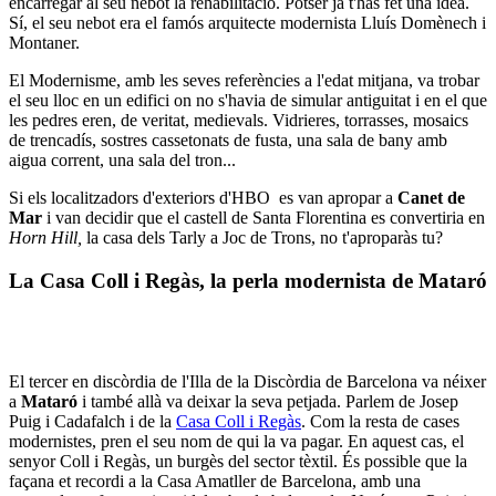
encarregar al seu nebot la rehabilitació. Potser ja t'has fet una idea.
Sí, el seu nebot era el famós arquitecte modernista Lluís Domènech i
Montaner.
El Modernisme, amb les seves referències a l'edat mitjana, va trobar
el seu lloc en un edifici on no s'havia de simular antiguitat i en el que
les pedres eren, de veritat, medievals. Vidrieres, torrasses, mosaics
de trencadís, sostres cassetonats de fusta, una sala de bany amb
aigua corrent, una sala del tron...
Si els localitzadors d'exteriors d'HBO es van apropar a
Canet de
Mar
i van decidir que el castell de Santa Florentina es convertiria en
Horn Hill,
la casa dels Tarly a Joc de Trons, no t'aproparàs tu?
La Casa Coll i Regàs, la perla modernista de Mataró
El tercer en discòrdia de l'Illa de la Discòrdia de Barcelona va néixer
a
Mataró
i també allà va deixar la seva petjada. Parlem de Josep
Puig i Cadafalch i de la
Casa Coll i Regàs
. Com la resta de cases
modernistes, pren el seu nom de qui la va pagar. En aquest cas, el
senyor Coll i Regàs, un burgès del sector tèxtil. És possible que la
façana et recordi a la Casa Amatller de Barcelona, amb una