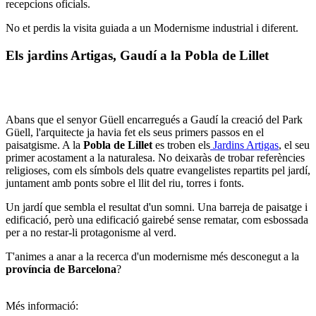
recepcions oficials.
No et perdis la visita guiada a un Modernisme industrial i diferent.
Els jardins Artigas, Gaudí a la Pobla de Lillet
Abans que el senyor Güell encarregués a Gaudí la creació del Park
Güell, l'arquitecte ja havia fet els seus primers passos en el
paisatgisme. A la
Pobla de Lillet
es troben els
Jardins Artigas
, el seu
primer acostament a la naturalesa. No deixaràs de trobar referències
religioses, com els símbols dels quatre evangelistes repartits pel jardí,
juntament amb ponts sobre el llit del riu, torres i fonts.
Un jardí que sembla el resultat d'un somni. Una barreja de paisatge i
edificació, però una edificació gairebé sense rematar, com esbossada
per a no restar-li protagonisme al verd.
T'animes a anar a la recerca d'un modernisme més desconegut a la
província de Barcelona
?
Més informació: