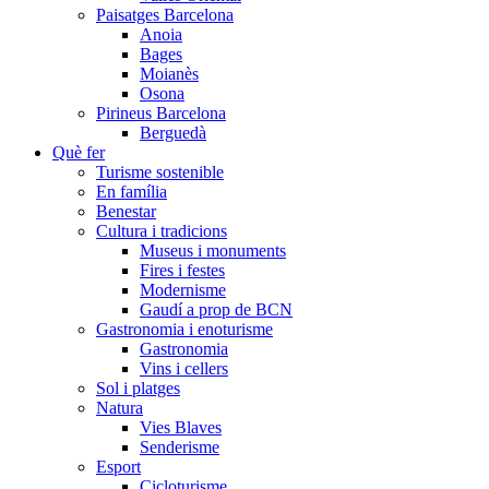
Paisatges Barcelona
Anoia
Bages
Moianès
Osona
Pirineus Barcelona
Berguedà
Què fer
Turisme sostenible
En família
Benestar
Cultura i tradicions
Museus i monuments
Fires i festes
Modernisme
Gaudí a prop de BCN
Gastronomia i enoturisme
Gastronomia
Vins i cellers
Sol i platges
Natura
Vies Blaves
Senderisme
Esport
Cicloturisme