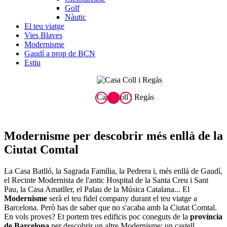
Golf
Nàutic
El teu viatge
Vies Blaves
Modernisme
Gaudí a prop de BCN
Estiu
Casa Coll i Regàs
C
Modernisme per des
cobrir més enllà de la
Ciutat Comtal
La Casa Batlló, la Sagrada Família, la Pedrera i, més enllà de Gaudí,
el Recinte Modernista de l'antic Hospital de la Santa Creu i Sant
Pau, la Casa Amatller, el Palau de la Música Catalana... El
Modernisme
serà el teu fidel company durant el teu viatge a
Barcelona. Però has de saber que no s'acaba amb la Ciutat Comtal.
En vols proves? Et portem tres edificis poc coneguts de la
província
de Barcelona
per descobrir un altre Modernisme: un castell