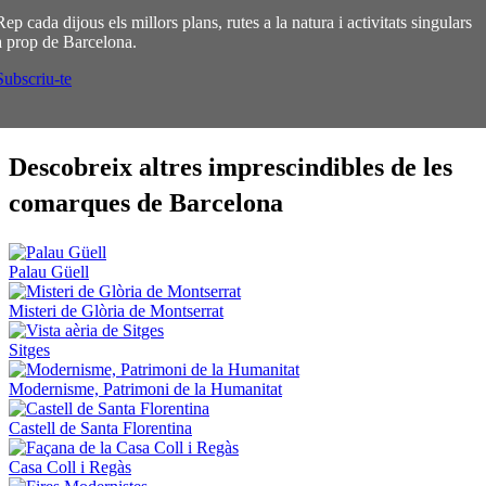
Rep cada dijous els millors plans, rutes a la natura i activitats singulars
a prop de Barcelona.
Subscriu-te
Descobre
ix altres imprescindibles de les
comarques de Barcelona
Palau Güell
Misteri de Glòria de Montserrat
Sitges
Modernisme, Patrimoni de la Humanitat
Castell de Santa Florentina
Casa Coll i Regàs