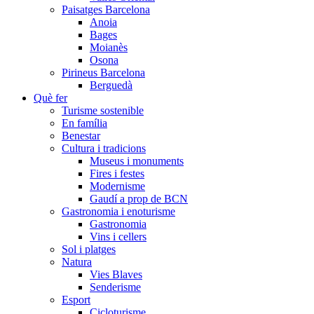
Paisatges Barcelona
Anoia
Bages
Moianès
Osona
Pirineus Barcelona
Berguedà
Què fer
Turisme sostenible
En família
Benestar
Cultura i tradicions
Museus i monuments
Fires i festes
Modernisme
Gaudí a prop de BCN
Gastronomia i enoturisme
Gastronomia
Vins i cellers
Sol i platges
Natura
Vies Blaves
Senderisme
Esport
Cicloturisme