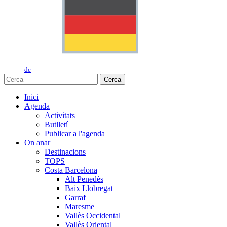
de
Cerca
Inici
Agenda
Activitats
Butlletí
Publicar a l'agenda
On anar
Destinacions
TOPS
Costa Barcelona
Alt Penedès
Baix Llobregat
Garraf
Maresme
Vallès Occidental
Vallès Oriental