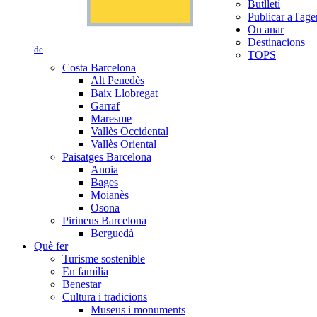
Butlletí
Publicar a l'ag
On anar
Destinacions
de
TOPS
Costa Barcelona
Alt Penedès
Baix Llobregat
Garraf
Maresme
Vallès Occidental
Vallès Oriental
Paisatges Barcelona
Anoia
Bages
Moianès
Osona
Pirineus Barcelona
Berguedà
Què fer
Turisme sostenible
En família
Benestar
Cultura i tradicions
Museus i monuments