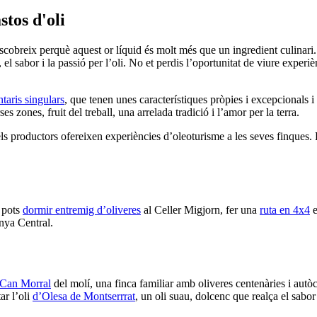
stos d'oli
cobreix perquè aquest or líquid és molt més que un ingredient culinari. V
ó, el sabor i la passió per l’oli. No et perdis l’oportunitat de viure exper
taris singulars
, que tenen unes característiques pròpies i excepcionals i 
s zones, fruit del treball, una arrelada tradició i l’amor per la terra.
els productors ofereixen experiències d’oleoturisme a les seves finques. 
 pots
dormir entremig d’oliveres
al Celler Migjorn, fer una
ruta en 4x4
e
nya Central.
Can Morral
del molí, una finca familiar amb oliveres centenàries i autòc
ar l’oli
d’Olesa de Montserrrat
, un oli suau, dolcenc que realça el sabor
.