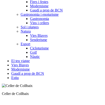
Fires i festes
Modernisme
Gaudí a prop de BCN
Gastronomia i enoturisme
Gastronomia
Vins i cellers
Sol i platges
Natura
Vies Blaves
Senderisme
Esport
Cicloturisme
Golf
Nàutic
El teu viatge
Vies Blaves
Modernisme
Gaudí a prop de BCN
Estiu
Oliveres de Can Viver