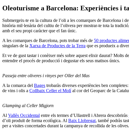
Oleoturisme a Bar
celona: Experiències i ta
Submergeix-te en la cultura de l’oli a les comarques de Barcelona i des
història mil·lenària del cultiu de l’olivera per mostrar-te tota la tradici
amb el seu propi caràcter que el fan únic.
A les comarques de Barcelona, pots trobar més de
50 productes alimen
singulars de la
Xarxa de Productes de la Terra
que es produeix a diverse
Et ve de gust tastar i conèixer més sobre aquest elixir daurat? Molts d
entendre el procés de producció i degustar els seus matisos únics.
Passeja entre oliveres i vinyes per Oller del Mas
A la comarca del
Bages
trobaràs diverses experiències ben completes:
de vins i olis a
Collbaix Celler el Molí
al cor del Geoparc de la Catalu
Glamping al Celler Migjorn
Al
Vallès Occidental
entre els termes d’Ullastrell i Abrera descobriràs
d’oli produït de forma ecològica. Al
Baix Llobregat
, també podràs tast
per a visites concertades durant la campanya de recollida de les olives