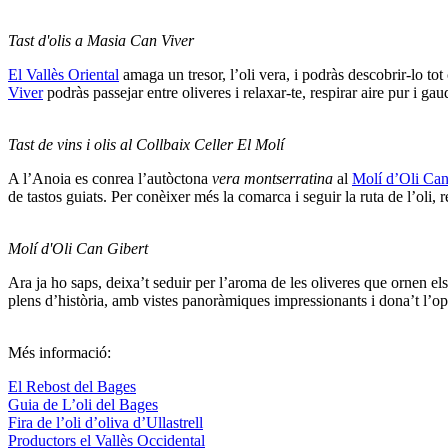
Tast d'olis a Masia Can Viver
El Vallès Oriental
amaga un tresor, l’oli vera, i podràs descobrir-lo to
Viver
podràs passejar entre oliveres i relaxar-te, respirar aire pur i ga
Tast de vins i olis al Collbaix Celler El Molí
A l’Anoia es conrea l’autòctona
vera montserratina
al
Molí d’Oli Can
de tastos guiats. Per conèixer més la comarca i seguir la ruta de l’oli, 
Molí d'Oli Can Gibert
Ara ja ho saps, deixa’t seduir per l’aroma de les oliveres que ornen els
plens d’història, amb vistes panoràmiques impressionants i dona’t l’opor
Més informació:
El Rebost del Bages
Guia de L’oli del Bages
Fira de l’oli d’oliva d’Ullastrell
Productors el Vallès Occidental