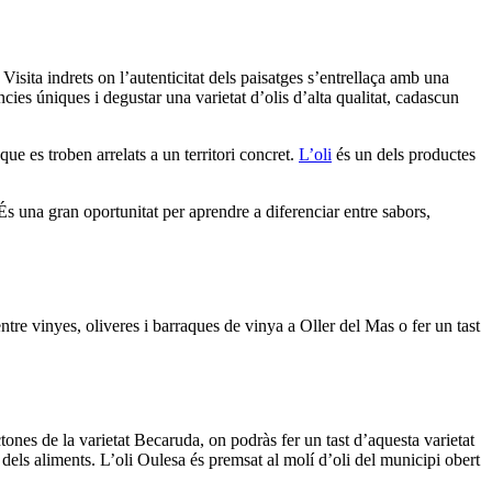
isita indrets on l’autenticitat dels paisatges s’entrellaça amb una
iències úniques i degustar una varietat d’olis d’alta qualitat, cadascun
que es troben arrelats a un territori concret.
L’oli
és un dels productes
És una gran oportunitat per aprendre a diferenciar entre sabors,
ntre vinyes, oliveres i barraques de vinya a Oller del Mas o fer un tast
tones de la varietat Becaruda, on podràs fer un tast d’aquesta varietat
 dels aliments. L’oli Oulesa és premsat al molí d’oli del municipi obert