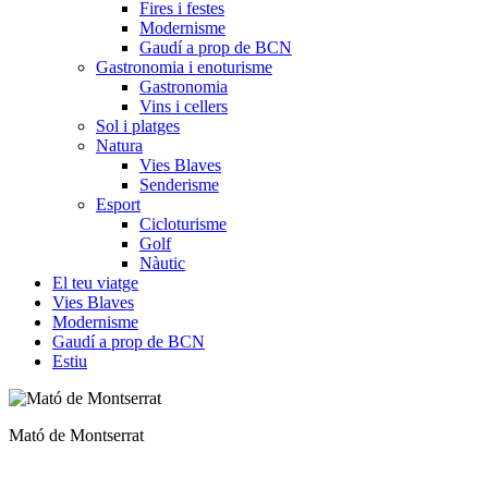
Fires i festes
Modernisme
Gaudí a prop de BCN
Gastronomia i enoturisme
Gastronomia
Vins i cellers
Sol i platges
Natura
Vies Blaves
Senderisme
Esport
Cicloturisme
Golf
Nàutic
El teu viatge
Vies Blaves
Modernisme
Gaudí a prop de BCN
Estiu
Cigronet de l'Alta Anoia