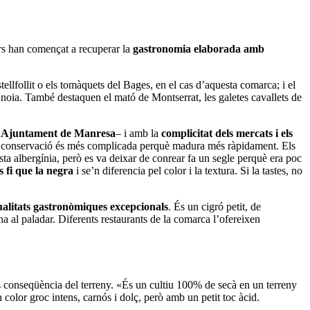
ers han començat a recuperar la
gastronomia elaborada amb
llfollit o els tomàquets del Bages, en el cas d’aquesta comarca; i el
l’Anoia. També destaquen el mató de Montserrat, les galetes cavallets de
’
Ajuntament de Manresa
– i amb la
complicitat dels mercats i els
la conservació és més complicada perquè madura més ràpidament. Els
ta albergínia, però es va deixar de conrear fa un segle perquè era poc
s fi que la negra
i se’n diferencia pel color i la textura. Si la tastes, no
alitats gastronòmiques excepcionals
. És un cigró petit, de
ina al paladar. Diferents restaurants de la comarca l’ofereixen
 conseqüència del terreny. «És un cultiu 100% de secà en un terreny
 color groc intens, carnós i dolç, però amb un petit toc àcid.