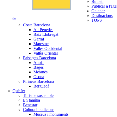
Butlletí
Publicar a l'ag
On anar
Destinacions
de
TOPS
Costa Barcelona
Alt Penedès
Baix Llobregat
Garraf
Maresme
Vallès Occidental
Vallès Oriental
Paisatges Barcelona
Anoia
Bages
Moianès
Osona
Pirineus Barcelona
Berguedà
Què fer
Turisme sostenible
En família
Benestar
Cultura i tradicions
Museus i monuments