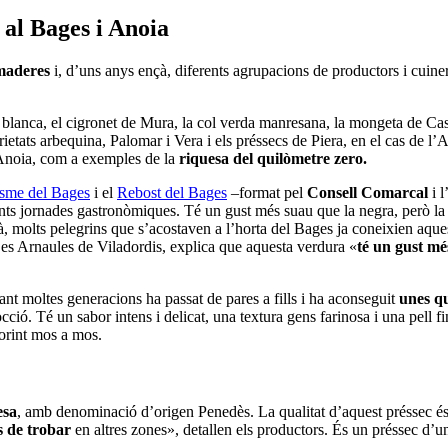
 al Bages i Anoia
amaderes
i, d’uns anys ençà, diferents agrupacions de productors i cuin
blanca, el cigronet de Mura, la col verda manresana, la mongeta de Caste
arietats arbequina, Palomar i Vera i els préssecs de Piera, en el cas de 
’Anoia, com a exemples de la
riquesa del quilòmetre zero.
isme del Bages
i el
Rebost del Bages
–format pel
Consell Comarcal
i l
nts jornades gastronòmiques. Té un gust més suau que la negra, però 
, molts pelegrins que s’acostaven a l’horta del Bages ja coneixien aques
Les Arnaules de Viladordis, explica que aquesta verdura «
té un gust mé
ant moltes generacions ha passat de pares a fills i ha aconseguit
unes qu
cció. Té un sabor intens i delicat, una textura gens farinosa i una pell f
borint mos a mos.
esa
, amb denominació d’origen Penedès. La qualitat d’aquest préssec és
ls de trobar
en altres zones», detallen els productors. És un préssec d’un