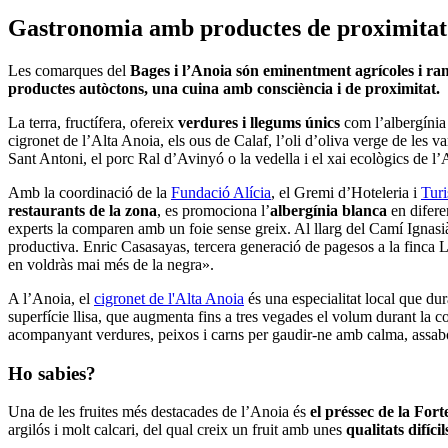
Gastronomia amb pr
oductes de proximitat
Les comarques del
Bages i l’Anoia són eminentment agrícoles i r
productes autòctons, una cuina amb consciència i de proximitat.
La terra, fructífera, ofereix
verdures i llegums únics
com l’albergínia 
cigronet de l’Alta Anoia, els ous de Calaf, l’oli d’oliva verge de les v
Sant Antoni, el porc Ral d’Avinyó o la vedella i el xai ecològics de l
Amb la coordinació de la
Fundació Alícia
, el Gremi d’Hoteleria i
Tur
restaurants de la zona
, es promociona l’
albergínia blanca
en difere
experts la comparen amb un foie sense greix. Al llarg del Camí Ignasià
productiva. Enric Casasayas, tercera generació de pagesos a la finca 
en voldràs mai més de la negra».
A l’Anoia, el
cigronet de l'Alta Anoia
és una especialitat local que dur
superfície llisa, que augmenta fins a tres vegades el volum durant la co
acompanyant verdures, peixos i carns per gaudir-ne amb calma, assa
Ho sabies?
Una de les fruites més destacades de l’Anoia és
el préssec de la Fort
argilós i molt calcari, del qual creix un fruit amb unes
qualitats difíci