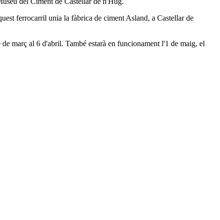
el Museu del Ciment de Castellar de n'Hug.
st ferrocarril unia la fàbrica de ciment Asland, a Castellar de
 de març al 6 d'abril. També estarà en funcionament l'1 de maig, el
Leaflet
| © Diputació de Barcelona