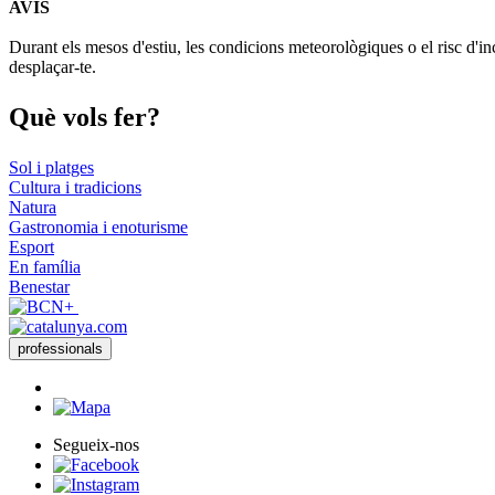
AVÍS
+
Durant els mesos d'estiu, les condicions meteorològiques o el risc d'in
−
desplaçar-te.
Què vols
fer?
Sol i platges
Cultura i tradicions
Natura
Gastronomia i enoturisme
Esport
En família
Benestar
professionals
Segueix-nos