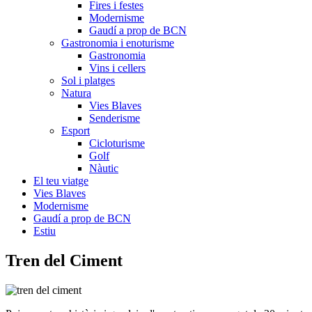
Fires i festes
Modernisme
Gaudí a prop de BCN
Gastronomia i enoturisme
Gastronomia
Vins i cellers
Sol i platges
Natura
Vies Blaves
Senderisme
Esport
Cicloturisme
Golf
Nàutic
El teu viatge
Vies Blaves
Modernisme
Gaudí a prop de BCN
Estiu
Tren d
el Ciment