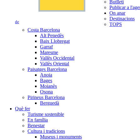
Butlletí
Publicar a l'ag
On anar
Destinacions
de
TOPS
Costa Barcelona
Alt Penedès
Baix Llobregat
Garraf
Maresme
Vallès Occidental
Vallès Oriental
Paisatges Barcelona
Anoia
Bages
Moianès
Osona
Pirineus Barcelona
Berguedà
Què fer
Turisme sostenible
En família
Benestar
Cultura i tradicions
Museus i monuments