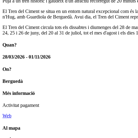
Puja a un tren històric i gaudeix d'un atractiu recorregut de 20 minuts
El Tren del Ciment se situa en un entorn natural excepcional com és l
n'Hug, amb Guardiola de Berguedà. Avui dia, el Tren del Ciment repres
El Tren del Ciment circula tots els dissabtes i diumenges del 28 de ma
24, 25 i 26 de juny, del 20 al 31 de juliol, tot el mes d'agost i els dies 
Quan?
28/03/2026 - 01/11/2026
On?
Berguedà
Més informació
Activitat pagament
Web
Al mapa