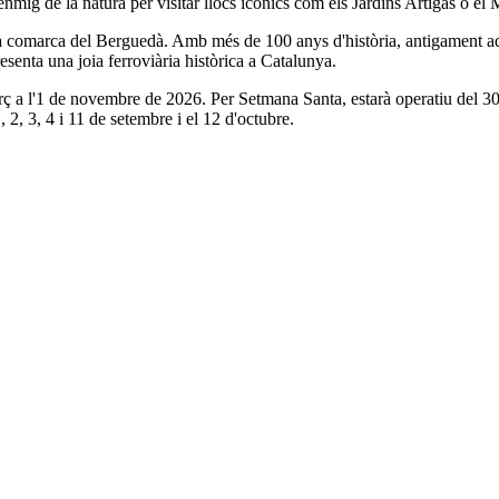
 enmig de la natura per visitar llocs icònics com els Jardins Artigas o 
a comarca del Berguedà. Amb més de 100 anys d'història, antigament aque
enta una joia ferroviària històrica a Catalunya.
rç a l'1 de novembre de 2026. Per Setmana Santa, estarà operatiu del 30
1, 2, 3, 4 i 11 de setembre i el 12 d'octubre.