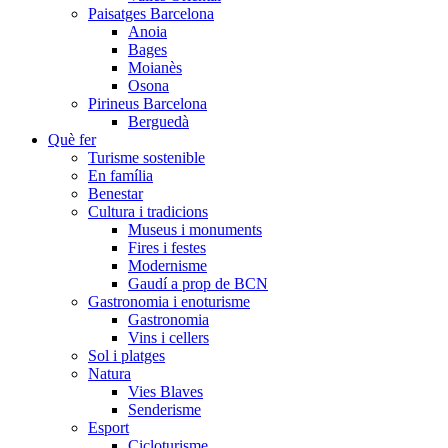
Paisatges Barcelona
Anoia
Bages
Moianès
Osona
Pirineus Barcelona
Berguedà
Què fer
Turisme sostenible
En família
Benestar
Cultura i tradicions
Museus i monuments
Fires i festes
Modernisme
Gaudí a prop de BCN
Gastronomia i enoturisme
Gastronomia
Vins i cellers
Sol i platges
Natura
Vies Blaves
Senderisme
Esport
Cicloturisme