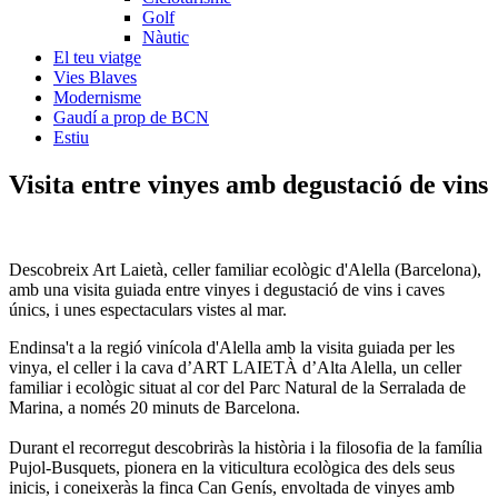
Golf
Nàutic
El teu viatge
Vies Blaves
Modernisme
Gaudí a prop de BCN
Estiu
Visita entre vi
nyes amb degustació de vins
Descobreix Art Laietà, celler familiar ecològic d'Alella (Barcelona),
amb una visita guiada entre vinyes i degustació de vins i caves
únics, i unes espectaculars vistes al mar.
Endinsa't a la regió vinícola d'Alella amb la visita guiada per les
vinya, el celler i la cava d’ART LAIETÀ d’Alta Alella, un celler
familiar i ecològic situat al cor del Parc Natural de la Serralada de
Marina, a només 20 minuts de Barcelona.
Durant el recorregut descobriràs la història i la filosofia de la família
Pujol-Busquets, pionera en la viticultura ecològica des dels seus
inicis, i coneixeràs la finca Can Genís, envoltada de vinyes amb