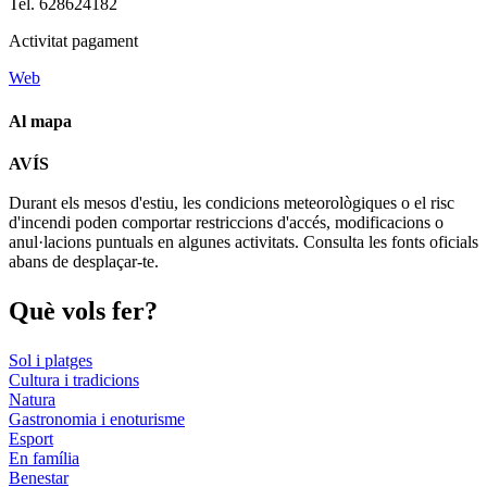
Tel. 628624182
Activitat pagament
Web
Al mapa
Leaflet
| © Diputació de Barcelona
AVÍS
+
Durant els mesos d'estiu, les condicions meteorològiques o el risc
−
d'incendi poden comportar restriccions d'accés, modificacions o
anul·lacions puntuals en algunes activitats. Consulta les fonts oficials
abans de desplaçar-te.
Què vols
fer?
Sol i platges
Cultura i tradicions
Natura
Gastronomia i enoturisme
Esport
En família
Benestar