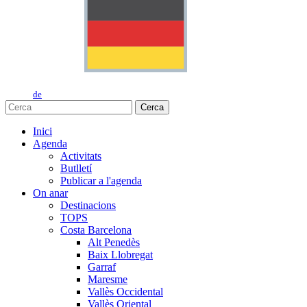
de
Cerca
Inici
Agenda
Activitats
Butlletí
Publicar a l'agenda
On anar
Destinacions
TOPS
Costa Barcelona
Alt Penedès
Baix Llobregat
Garraf
Maresme
Vallès Occidental
Vallès Oriental