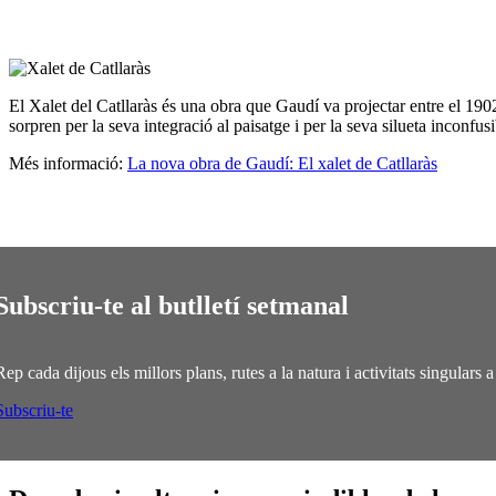
El Xalet del Catllaràs és una obra que Gaudí va projectar entre el 1902
sorpren per la seva integració al paisatge i per la seva silueta inconfus
Més informació:
La nova obra de Gaudí: El xalet de Catllaràs
Subscriu-te al butlletí setmanal
Rep cada dijous els millors plans, rutes a la natura i activitats singulars
Subscriu-te