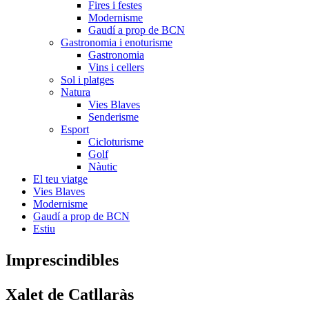
Fires i festes
Modernisme
Gaudí a prop de BCN
Gastronomia i enoturisme
Gastronomia
Vins i cellers
Sol i platges
Natura
Vies Blaves
Senderisme
Esport
Cicloturisme
Golf
Nàutic
El teu viatge
Vies Blaves
Modernisme
Gaudí a prop de BCN
Estiu
Impresci
ndibles
Xalet d
e Catllaràs