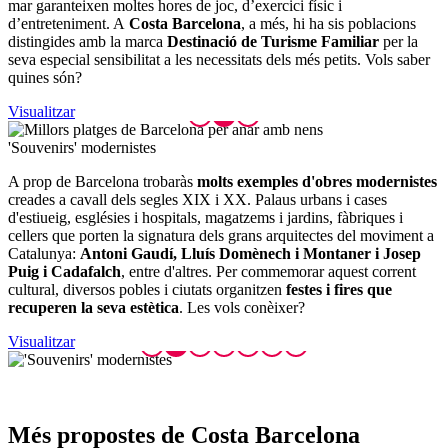
mar garanteixen moltes hores de joc, d’exercici físic i
d’entreteniment. A
Costa Barcelona
, a més, hi ha sis poblacions
distingides amb la marca
Destinació de Turisme Familiar
per la
seva especial sensibilitat a les necessitats dels més petits. Vols saber
quines són?
Visualitzar
'Souveni
rs' modernistes
A prop de Barcelona trobaràs
molts exemples d'obres modernistes
creades a cavall dels segles XIX i XX. Palaus urbans i cases
d'estiueig, esglésies i hospitals, magatzems i jardins, fàbriques i
cellers que porten la signatura dels grans arquitectes del moviment a
Catalunya:
Antoni Gaudí, Lluís Domènech i Montaner i Josep
Puig i Cadafalch
, entre d'altres. Per commemorar aquest corrent
cultural, diversos pobles i ciutats organitzen
festes i fires que
recuperen la seva estètica
. Les vols conèixer?
Visualitzar
Més prop
ostes de Costa Barcelona