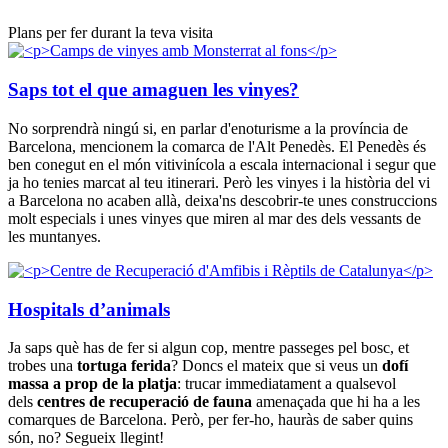
Plans per fer durant la teva visita
Saps tot el que amaguen les vinyes?
No sorprendrà ningú si, en parlar d'enoturisme a la província de
Barcelona, mencionem la comarca de l'Alt Penedès. El Penedès és
ben conegut en el món vitivinícola a escala internacional i segur que
ja ho tenies marcat al teu itinerari. Però les vinyes i la història del vi
a Barcelona no acaben allà, deixa'ns descobrir-te unes construccions
molt especials i unes vinyes que miren al mar des dels vessants de
les muntanyes.
Hospitals d’animals
Ja saps què has de fer si algun cop, mentre passeges pel bosc, et
trobes una
tortuga ferida
? Doncs el mateix que si veus un
dofí
massa a prop de la platja
: trucar immediatament a qualsevol
dels
centres de recuperació de fauna
amenaçada que hi ha a les
comarques de Barcelona. Però, per fer-ho, hauràs de saber quins
són, no? Segueix llegint!