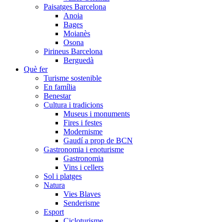
Paisatges Barcelona
Anoia
Bages
Moianès
Osona
Pirineus Barcelona
Berguedà
Què fer
Turisme sostenible
En família
Benestar
Cultura i tradicions
Museus i monuments
Fires i festes
Modernisme
Gaudí a prop de BCN
Gastronomia i enoturisme
Gastronomia
Vins i cellers
Sol i platges
Natura
Vies Blaves
Senderisme
Esport
Cicloturisme