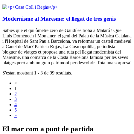
Modernisme al Maresme: el llegat de tres genis
Sabies que el quilòmetre zero de Gaudí es troba a Mataró? Que
Lluís Domènech i Montaner, el geni del Palau de la Música Catalana
i l'Hospital de Sant Pau a Barcelona, va reformar un castell medieval
a Canet de Mar? Patricia Rojas, La Cosmopolilla, periodista i
bloguer de viatges et proposa una ruta pel llegat modernista del
Maresme, una comarca de la Costa Barcelona famosa per les seves
platges però amb un gran patrimoni per descobrir. Tota una sorpresa!
S'estan mostrant 1 - 3 de 99 resultats.
«
1
2
3
4
5
»
El mar c
om a punt de partida