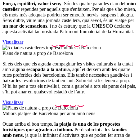
Força, equilibri, valor i seny
. Són les quatre paraules clau del
món
casteller
repetides per aquells que s'enfaixen. Per als que s'ho miren,
els mots més adequats podrien ser emoció, nervis, suspens i alegria.
Sens dubte, viure una jornada castellera, qualsevol, és un viatge per
un mar de sensacions
, i no és estrany que la
UNESCO
declarés
aquesta activitat tan nostrada Patrimoni Immaterial de la Humanitat.
Visualitzar
Plans de
natura a prop de Barcelona
Si ets dels que els agrada compaginar les visites culturals a la ciutat
amb alguna
escapada a la natura
, aquí et deixem amb les quatre
rutes preferides dels barcelonins. Ells també necessiten gaudir-les i
baixar les revolucions de tant en tant. Sobretot si les tenen a prop.
N’hi ha per a tots els nivells i, com a gairebé a tots els punts del país,
s’hi pot anar en qualsevol estació de l’any.
Visualitzar
Millors
platges de Barcelona per anar amb nens
Quan arriba el bon temps,
la platja és una de les propostes
turístiques que agraden a tothom.
Però sobretot a les
famílies
amb nens,
ja que la infinitat d'activitats que es poden fer arran de