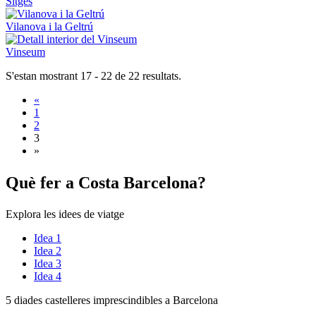
Sitges
Vilanova i la Geltrú
Vinseum
S'estan mostrant 17 - 22 de 22 resultats.
«
1
2
3
»
Què fer
a Costa Barcelona?
Explora les idees de viatge
Idea 1
Idea 2
Idea 3
Idea 4
5 diades
castelleres imprescindibles a Barcelona