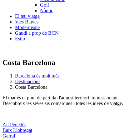
Golf
Nàutic
El teu viatge
Vies Blaves
Modernisme
Gaudí a prop de BCN
Estiu
Costa Barcelona
Barcelona és molt més
Destinacions
Costa Barcelona
El mar és el punt de partida d'aquest territori impressionant.
Descobreix les seves sis comarques i totes les idees de viatge.
Alt Penedès
Baix Llobregat
Garraf