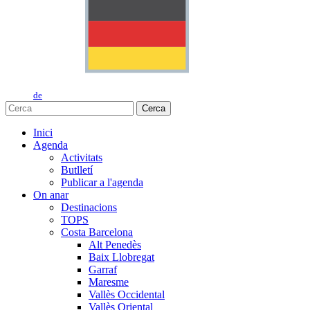
de
Cerca
Inici
Agenda
Activitats
Butlletí
Publicar a l'agenda
On anar
Destinacions
TOPS
Costa Barcelona
Alt Penedès
Baix Llobregat
Garraf
Maresme
Vallès Occidental
Vallès Oriental