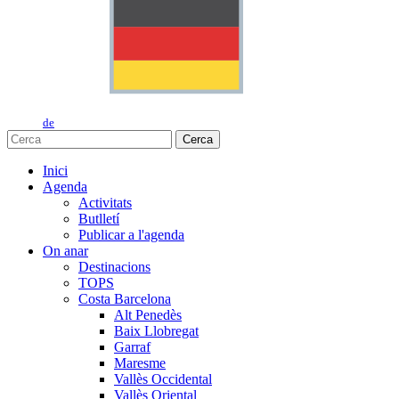
de
Cerca
Inici
Agenda
Activitats
Butlletí
Publicar a l'agenda
On anar
Destinacions
TOPS
Costa Barcelona
Alt Penedès
Baix Llobregat
Garraf
Maresme
Vallès Occidental
Vallès Oriental