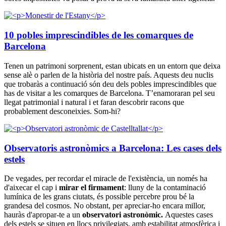
10 pobles imprescindibles de les comarques de
Barcelona
Tenen un patrimoni sorprenent, estan ubicats en un entorn que deixa
sense alè o parlen de la història del nostre país. Aquests deu nuclis
que trobaràs a continuació són deu dels pobles imprescindibles que
has de visitar a les comarques de Barcelona. T’enamoraran pel seu
llegat patrimonial i natural i et faran descobrir racons que
probablement desconeixies. Som-hi?
Observatoris astronòmics a Barcelona: Les cases dels
estels
De vegades, per recordar el miracle de l'existència, un només ha
d'aixecar el cap i
mirar el firmament
: lluny de la contaminació
lumínica de les grans ciutats, és possible percebre prou bé la
grandesa del cosmos. No obstant, per apreciar-ho encara millor,
hauràs d'apropar-te a un
observatori astronòmic.
Aquestes cases
dels estels se situen en llocs privilegiats, amb estabilitat atmosfèrica i