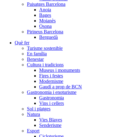
Paisatges Barcelona
Anoia
Bages
Moianès
Osona
Pirineus Barcelona
Berguedà
Què fer
Turisme sostenible
En família
Benestar
Cultura i tradicions
Museus i monuments
Fires i festes
Modernisme
Gaudí a prop de BCN
Gastronomia i enoturisme
Gastronomia
Vins i cellers
Sol i platges
Natura
Vies Blaves
Senderisme
Esport
Cicloturisme