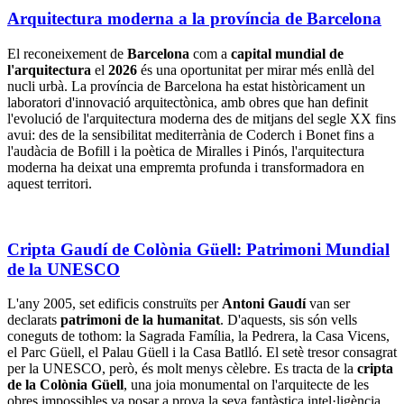
Arquitectura moderna a la província de Barcelona
El reconeixement de
Barcelona
com a
capital mundial de
l'arquitectura
el
2026
és una oportunitat per mirar més enllà del
nucli urbà. La província de Barcelona ha estat històricament un
laboratori d'innovació arquitectònica, amb obres que han definit
l'evolució de l'arquitectura moderna des de mitjans del segle XX fins
avui: des de la sensibilitat mediterrània de Coderch i Bonet fins a
l'audàcia de Bofill i la poètica de Miralles i Pinós, l'arquitectura
moderna ha deixat una empremta profunda i transformadora en
aquest territori.
Cripta Gaudí de Colònia Güell: Patrimoni Mundial
de la UNESCO
L'any 2005, set edificis construïts per
Antoni Gaudí
van ser
declarats
patrimoni de la humanitat
. D'aquests, sis són vells
coneguts de tothom: la Sagrada Família, la Pedrera, la Casa Vicens,
el Parc Güell, el Palau Güell i la Casa Batlló. El setè tresor consagrat
per la UNESCO, però, és molt menys cèlebre. Es tracta de la
cripta
de la Colònia Güell
, una joia monumental on l'arquitecte de les
obres impossibles va posar a prova la seva fantàstica intel·ligència.