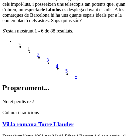
cels impol·luts, i posseeixen uns telescopis tan potents que, quan
s'obren, un
espectacle fabulós
es desplega davant els ulls. A les
comarques de Barcelona hi ha uns quants espais ideals per a la
contemplació dels astres. Saps quins són?
S'estan mostrant 1 - 6 de 88 resultats.
«
1
2
3
4
5
»
Properam
ent...
No et perdis res!
Cultura i tradicions
Vil.la romana Torre Llauder