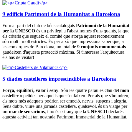
9 edificis Patrimoni de la Humanitat a Barcelona
Formar part del club de béns catalogats
Patrimoni de la Humanitat
per la UNESCO
és un privilegi a l'abast només d'uns quants, ja que
els criteris que segueix el comitè que atorga aquest reconeixement
són molt i molt estrictes. És per això que impressiona saber que, a
les comarques de Barcelona, un total de
9 conjunts monumentals
gaudeixen d'aquesta protecció màxima. Si t'interessa l'arquitectura,
els has de visitar!
5 diades castelleres imprescindibles a Barcelona
Força, equilibri, valor i seny
. Són les quatre paraules clau del
món
casteller
repetides per aquells que s'enfaixen. Per als que s'ho miren,
els mots més adequats podrien ser emoció, nervis, suspens i alegria.
Sens dubte, viure una jornada castellera, qualsevol, és un viatge per
un mar de sensacions
, i no és estrany que la
UNESCO
declarés
aquesta activitat tan nostrada Patrimoni Immaterial de la Humanitat.