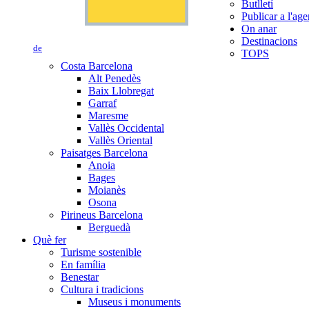
Butlletí
Publicar a l'ag
On anar
Destinacions
de
TOPS
Costa Barcelona
Alt Penedès
Baix Llobregat
Garraf
Maresme
Vallès Occidental
Vallès Oriental
Paisatges Barcelona
Anoia
Bages
Moianès
Osona
Pirineus Barcelona
Berguedà
Què fer
Turisme sostenible
En família
Benestar
Cultura i tradicions
Museus i monuments