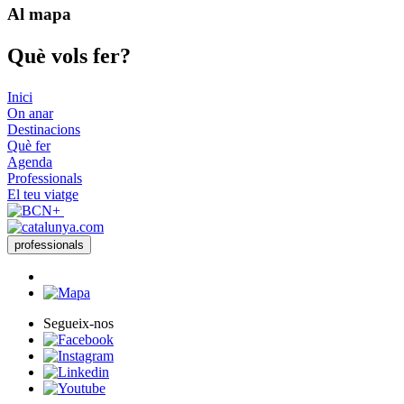
Al mapa
Què vols
fer?
Inici
On anar
Destinacions
Què fer
Agenda
Professionals
El teu viatge
professionals
Segueix-nos