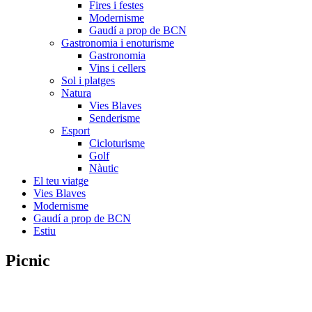
Fires i festes
Modernisme
Gaudí a prop de BCN
Gastronomia i enoturisme
Gastronomia
Vins i cellers
Sol i platges
Natura
Vies Blaves
Senderisme
Esport
Cicloturisme
Golf
Nàutic
El teu viatge
Vies Blaves
Modernisme
Gaudí a prop de BCN
Estiu
Picnic