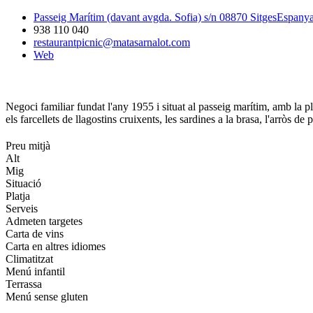
Passeig Marítim (davant avgda. Sofia) s/n 08870 SitgesEspany
938 110 040
restaurantpicnic@matasarnalot.com
Web
Negoci familiar fundat l'any 1955 i situat al passeig marítim, amb la pla
els farcellets de llagostins cruixents, les sardines a la brasa, l'arròs 
Preu mitjà
Alt
Mig
Situació
Platja
Serveis
Admeten targetes
Carta de vins
Carta en altres idiomes
Climatitzat
Menú infantil
Terrassa
Menú sense gluten