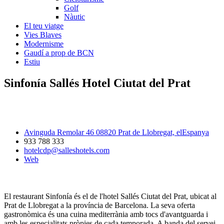
Golf
Nàutic
El teu viatge
Vies Blaves
Modernisme
Gaudí a prop de BCN
Estiu
Sinfonía Sallés Hotel Ciutat del Prat
Avinguda Remolar 46 08820 Prat de Llobregat, elEspanya
933 788 333
hotelcdp@salleshotels.com
Web
El restaurant Sinfonía és el de l'hotel Sallés Ciutat del Prat, ubicat al
Prat de Llobregat a la província de Barcelona. La seva oferta
gastronòmica és una cuina mediterrània amb tocs d'avantguarda i
amb les especialitats pròpies de cada temporada. A banda del servei