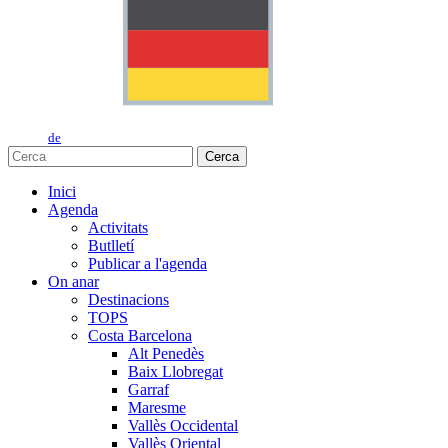
de
Cerca
Inici
Agenda
Activitats
Butlletí
Publicar a l'agenda
On anar
Destinacions
TOPS
Costa Barcelona
Alt Penedès
Baix Llobregat
Garraf
Maresme
Vallès Occidental
Vallès Oriental