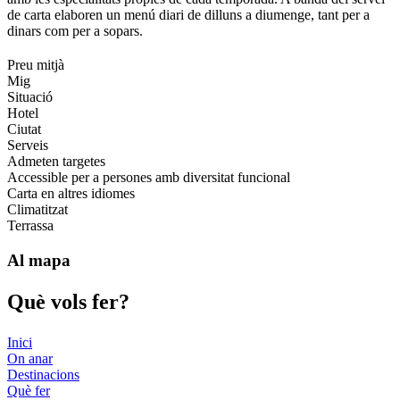
de carta elaboren un menú diari de dilluns a diumenge, tant per a
dinars com per a sopars.
Preu mitjà
Mig
Situació
Hotel
Ciutat
Serveis
Admeten targetes
Accessible per a persones amb diversitat funcional
Carta en altres idiomes
Climatitzat
Terrassa
Al mapa
Què vols
fer?
Inici
On anar
Destinacions
Què fer