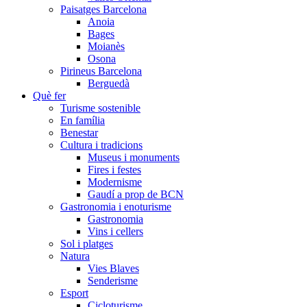
Paisatges Barcelona
Anoia
Bages
Moianès
Osona
Pirineus Barcelona
Berguedà
Què fer
Turisme sostenible
En família
Benestar
Cultura i tradicions
Museus i monuments
Fires i festes
Modernisme
Gaudí a prop de BCN
Gastronomia i enoturisme
Gastronomia
Vins i cellers
Sol i platges
Natura
Vies Blaves
Senderisme
Esport
Cicloturisme