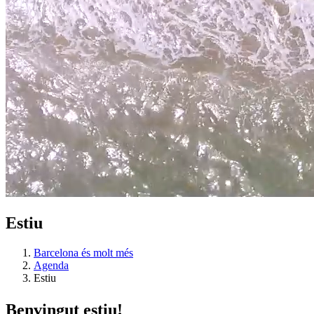
Estiu
Barcelona és molt més
Agenda
Estiu
Benvingu
t estiu!