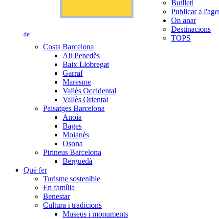
Butlletí
Publicar a l'ag
On anar
Destinacions
de
TOPS
Costa Barcelona
Alt Penedès
Baix Llobregat
Garraf
Maresme
Vallès Occidental
Vallès Oriental
Paisatges Barcelona
Anoia
Bages
Moianès
Osona
Pirineus Barcelona
Berguedà
Què fer
Turisme sostenible
En família
Benestar
Cultura i tradicions
Museus i monuments