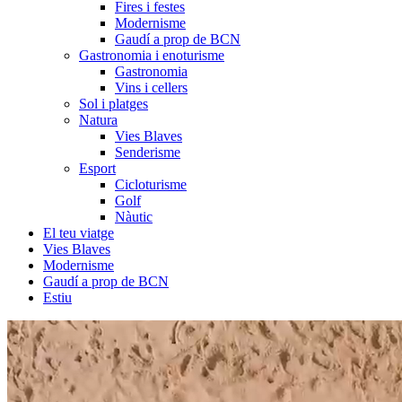
Fires i festes
Modernisme
Gaudí a prop de BCN
Gastronomia i enoturisme
Gastronomia
Vins i cellers
Sol i platges
Natura
Vies Blaves
Senderisme
Esport
Cicloturisme
Golf
Nàutic
El teu viatge
Vies Blaves
Modernisme
Gaudí a prop de BCN
Estiu