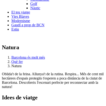
Golf
Nàutic
El teu viatge
Vies Blaves
Modernisme
Gaudí a prop de BCN
Estiu
Natura
Barcelona és molt més
Què fer
Natura
Oblida't de la feina. Allunya't de la rutina. Respira... Més de cent mil
hectàrees d'espais protegits t'esperen a poca distància de la ciutat de
Barcelona. Descobreix l'escenari perfecte per reconnectar amb la
natura!
Idees de
viatge