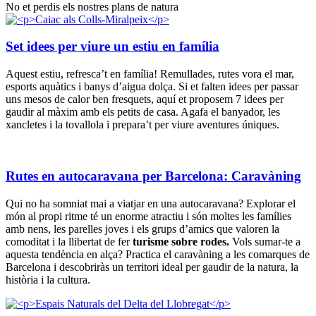
No et perdis els nostres plans de natura
Set idees per viure un estiu en família
Aquest estiu, refresca’t en família! Remullades, rutes vora el mar,
esports aquàtics i banys d’aigua dolça. Si et falten idees per passar
uns mesos de calor ben fresquets, aquí et proposem 7 idees per
gaudir al màxim amb els petits de casa. Agafa el banyador, les
xancletes i la tovallola i prepara’t per viure aventures úniques.
Rutes en autocaravana per Barcelona: Caravàning
Qui no ha somniat mai a viatjar en una autocaravana? Explorar el
món al propi ritme té un enorme atractiu i són moltes les famílies
amb nens, les parelles joves i els grups d’amics que valoren la
comoditat i la llibertat de fer
turisme sobre rodes.
Vols sumar-te a
aquesta tendència en alça? Practica el caravàning a les comarques de
Barcelona i descobriràs un territori ideal per gaudir de la natura, la
història i la cultura.