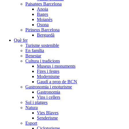
Paisatges Barcelona
Anoia
Bages
Moianès
Osona
Pirineus Barcelona
Berguedà
Què fer
Turisme sostenible
En família
Benestar
Cultura i tradicions
Museus i monuments
Fires i festes
Modernisme
Gaudí a prop de BCN
Gastronomia i enoturisme
Gastronomia
Vins i cellers
Sol i platges
Natura
Vies Blaves
Senderisme
Esport
Cicloturisme