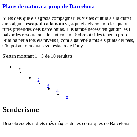
Plans de natura a prop de Barcelona
Si ets dels que els agrada compaginar les visites culturals a la ciutat
amb alguna
escapada a la natura
, aquí et deixem amb les quatre
rutes preferides dels barcelonins. Ells també necessiten gaudir-les i
baixar les revolucions de tant en tant. Sobretot si les tenen a prop.
N’hi ha per a tots els nivells i, com a gairebé a tots els punts del país,
s’hi pot anar en qualsevol estació de l’any.
S'estan mostrant 1 - 3 de 10 resultats.
«
1
2
3
4
»
Senderis
me
Descobreix els indrets més màgics de les comarques de Barcelona