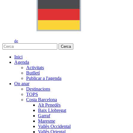
de
Cerca
Inici
Agenda
Activitats
Butlletí
Publicar a l'agenda
On anar
Destinacions
TOPS
Costa Barcelona
Alt Penedès
Baix Llobregat
Garraf
Maresme
Vallès Occidental
Vallès Oriental