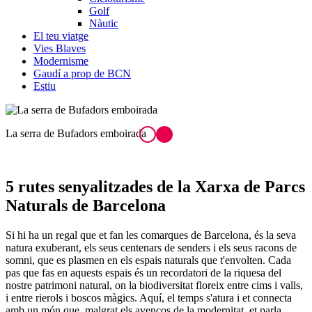
Golf
Nàutic
El teu viatge
Vies Blaves
Modernisme
Gaudí a prop de BCN
Estiu
La serra de Bufadors emboirada
5 rutes senyalitzades
de la Xarxa de Parcs
Naturals de Barcelona
Si hi ha un regal que et fan les comarques de Barcelona, és la seva
natura exuberant, els seus centenars de senders i els seus racons de
somni, que es plasmen en els espais naturals que t'envolten. Cada
pas que fas en aquests espais és un recordatori de la riquesa del
nostre patrimoni natural, on la biodiversitat floreix entre cims i valls,
i entre rierols i boscos màgics. Aquí, el temps s'atura i et connecta
amb un món que, malgrat els avenços de la modernitat, et parla