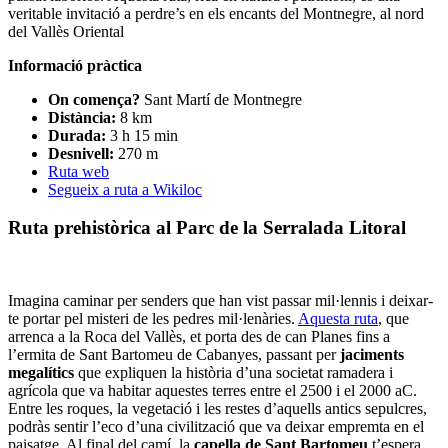
veritable invitació a perdre’s en els encants del Montnegre, al nord
del Vallès Oriental
Informació pràctica
On comença
?
Sant Martí de Montnegre
Distància:
8 km
Durada:
3 h 15 min
Desnivell:
270 m
Ruta web
Segueix a ruta a Wikiloc
Ruta prehistòrica al Parc de la Serralada Litoral
Imagina caminar per senders que han vist passar mil·lennis i deixar-
te portar pel misteri de les pedres mil·lenàries.
Aquesta ruta
, que
arrenca a la Roca del Vallès, et porta des de can Planes fins a
l’ermita de Sant Bartomeu de Cabanyes, passant per
jaciments
megalítics
que expliquen la història d’una societat ramadera i
agrícola que va habitar aquestes terres entre el 2500 i el 2000 aC.
Entre les roques, la vegetació i les restes d’aquells antics sepulcres,
podràs sentir l’eco d’una civilització que va deixar empremta en el
paisatge. Al final del camí, la
capella de Sant Bartomeu
t’espera