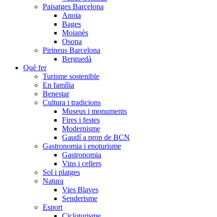
Paisatges Barcelona
Anoia
Bages
Moianès
Osona
Pirineus Barcelona
Berguedà
Què fer
Turisme sostenible
En família
Benestar
Cultura i tradicions
Museus i monuments
Fires i festes
Modernisme
Gaudí a prop de BCN
Gastronomia i enoturisme
Gastronomia
Vins i cellers
Sol i platges
Natura
Vies Blaves
Senderisme
Esport
Cicloturisme