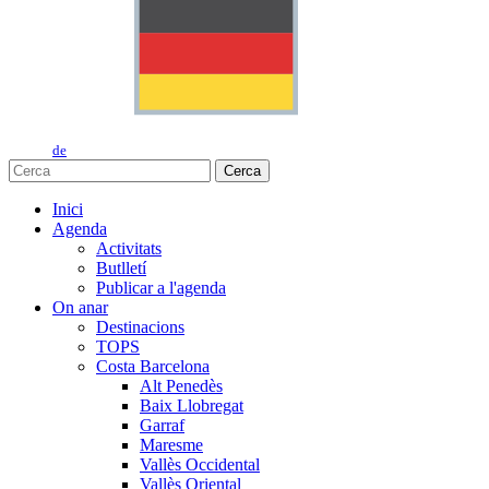
de
Cerca
Inici
Agenda
Activitats
Butlletí
Publicar a l'agenda
On anar
Destinacions
TOPS
Costa Barcelona
Alt Penedès
Baix Llobregat
Garraf
Maresme
Vallès Occidental
Vallès Oriental