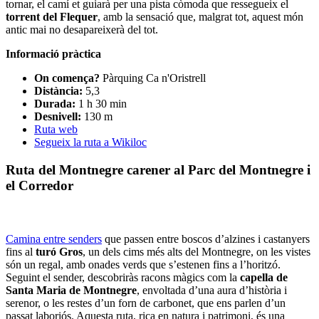
tornar, el camí et guiarà per una pista còmoda que ressegueix el
torrent del Flequer
, amb la sensació que, malgrat tot, aquest món
antic mai no desapareixerà del tot.
Informació pràctica
On comença?
Pàrquing Ca n'Oristrell
Distància:
5,3
Durada:
1 h 30 min
Desnivell:
130 m
Ruta web
Segueix la ruta a Wikiloc
Ruta del Montnegre carener al Parc del Montnegre i
el Corredor
Camina entre senders
que passen entre boscos d’alzines i castanyers
fins al
turó Gros
, un dels cims més alts del Montnegre, on les vistes
són un regal, amb onades verds que s’estenen fins a l’horitzó.
Seguint el sender, descobriràs racons màgics com la
capella de
Santa Maria de Montnegre
, envoltada d’una aura d’història i
serenor, o les restes d’un forn de carbonet, que ens parlen d’un
passat laboriós. Aquesta ruta, rica en natura i patrimoni, és una