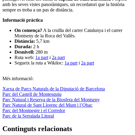
amb les seves vistes panoràmiques, un recordatori que la història
sempre es troba a un pas de distància.
Informació pràctica
On comença?
A la cruïlla del carrer Catalunya i el carrer
Montseny de la Roca del Vallès.
Distància:
5,7 km
Durada:
2 h
Desnivell:
280 m
Ruta web:
1a part
i
2a part
Segueix la ruta a Wikiloc:
1a part
i
2a part
Més informació:
Xarxa de Parcs Naturals de la Diputació de Barcelona
Parc del Castell de Montesquiu
Parc Natural i Reserva de la Biosfera del Montseny
Parc Natural de Sant Llorenç del Munt i l’Obac
Parc del Montnegre i el Corredor
Parc de la Serralada Litoral
Continguts relacionats