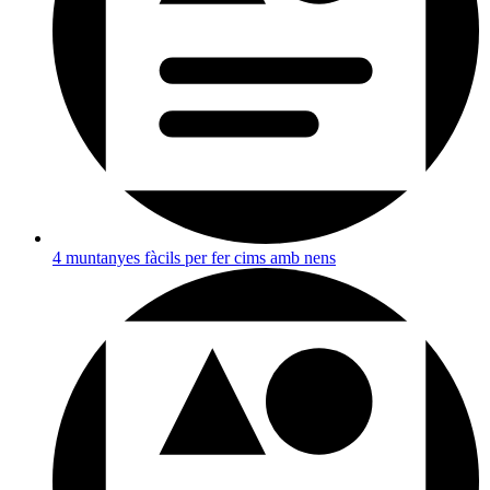
4 muntanyes fàcils per fer cims amb nens