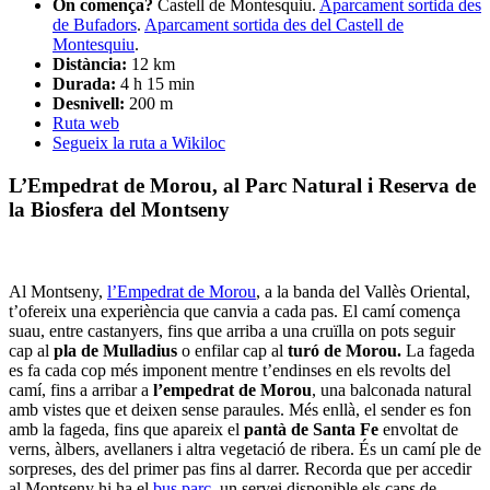
On comença?
Castell de Montesquiu.
Aparcament sortida des
de Bufadors
.
Aparcament sortida des del Castell de
Montesquiu
.
Distància:
12 km
Durada:
4 h 15 min
Desnivell:
200 m
Ruta web
Segueix la ruta a Wikiloc
L’Empedrat de Morou, al Parc Natural i Reserva de
la Biosfera del Montseny
Al Montseny,
l’Empedrat de Morou
, a la banda del Vallès Oriental,
t’ofereix una experiència que canvia a cada pas. El camí comença
suau, entre castanyers, fins que arriba a una cruïlla on pots seguir
cap al
pla de Mulladius
o enfilar cap al
turó de Morou.
La fageda
es fa cada cop més imponent mentre t’endinses en els revolts del
camí, fins a arribar a
l’empedrat de Morou
, una balconada natural
amb vistes que et deixen sense paraules. Més enllà, el sender es fon
amb la fageda, fins que apareix el
pantà de Santa Fe
envoltat de
verns, àlbers, avellaners i altra vegetació de ribera. És un camí ple de
sorpreses, des del primer pas fins al darrer. Recorda que per accedir
al Montseny hi ha el
bus parc
, un servei disponible els caps de