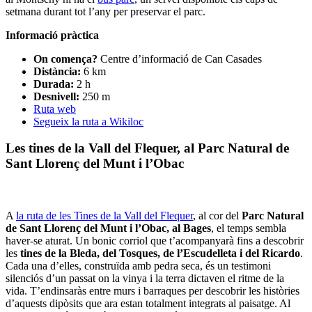
setmana durant tot l’any per preservar el parc.
Informació pràctica
On comença?
Centre d’informació de Can Casades
Distància:
6 km
Durada:
2 h
Desnivell:
250 m
Ruta web
Segueix la ruta a Wikiloc
Les tines de la Vall del Flequer, al Parc Natural de
Sant Llorenç del Munt i l’Obac
A
la ruta de les Tines de la Vall del Flequer
, al cor del
Parc Natural
de Sant Llorenç del Munt i l’Obac, al Bages
, el temps sembla
haver-se aturat. Un bonic corriol que t’acompanyarà fins a descobrir
les
tines de la Bleda, del Tosques, de l’Escudelleta i del Ricardo
.
Cada una d’elles, construïda amb pedra seca, és un testimoni
silenciós d’un passat on la vinya i la terra dictaven el ritme de la
vida. T’endinsaràs entre murs i barraques per descobrir les històries
d’aquests dipòsits que ara estan totalment integrats al paisatge. Al