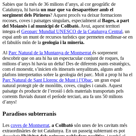
Sabies que fa més de 36 milions d’anys, al cor geogràfic de
Catalunya, hi havia
un mar que va desaparèixer amb el
sorgiment dels Pirineus
? Aquest procés va deixar formacions
rocoses, coves i paisatges singulars, especialment al
Bages, a part
del Moianès i al municipi de Collbató.
Avui, aquest territori
integra el
Geoparc Mundial UNESCO de la Catalunya Central
, un
espai amb un munt de recursos turístics que permeten endinsar-se en
el fabulós món de la
geologia i la mineria.
Al
Parc Natural de la Muntanya de Montserrat
és sorprenent
descobrir que on ara hi ha un espectacular conjunt de roques, fa
milions d’anys hi havia un delta! Des de diferents punts estratègics,
com el monestir, s’inicien els itineraris senyalitzats, alguns amb
plafons interpretatius sobre la geologia del parc. Molt a prop hi ha el
Parc Natural de Sant Llorenç de Munt i l’Obac
, un gran espai
natural protegit ple de monòlits, coves, cingles i canals. Aquest
paisatge és producte de l’erosió i dels materials transportats pels
corrents fluvials durant el període terciari, ara fa uns 50 milions
d’anys!
Paradisos subterranis
Les
coves de Montserrat
,
a Collbató
són unes de les cavitats més
extraordinàries de tot Catalunya. En un passeig subterrani es pot