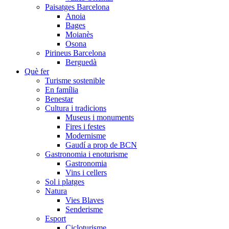
Paisatges Barcelona
Anoia
Bages
Moianès
Osona
Pirineus Barcelona
Berguedà
Què fer
Turisme sostenible
En família
Benestar
Cultura i tradicions
Museus i monuments
Fires i festes
Modernisme
Gaudí a prop de BCN
Gastronomia i enoturisme
Gastronomia
Vins i cellers
Sol i platges
Natura
Vies Blaves
Senderisme
Esport
Cicloturisme