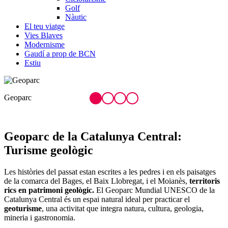
Golf
Nàutic
El teu viatge
Vies Blaves
Modernisme
Gaudí a prop de BCN
Estiu
Coves de Collbató
Geoparc de la Ca
talunya Central:
Turisme geològic
Les històries del passat estan escrites a les pedres i en els paisatges
de la comarca del Bages, el Baix Llobregat, i el Moianès,
territoris
rics en patrimoni geològic.
El Geoparc Mundial UNESCO de la
Catalunya Central és un espai natural ideal per practicar el
geoturisme
, una activitat que integra natura, cultura, geologia,
mineria i gastronomia.