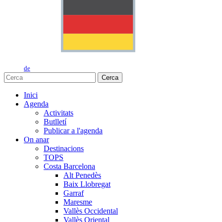
de
Cerca
Inici
Agenda
Activitats
Butlletí
Publicar a l'agenda
On anar
Destinacions
TOPS
Costa Barcelona
Alt Penedès
Baix Llobregat
Garraf
Maresme
Vallès Occidental
Vallès Oriental