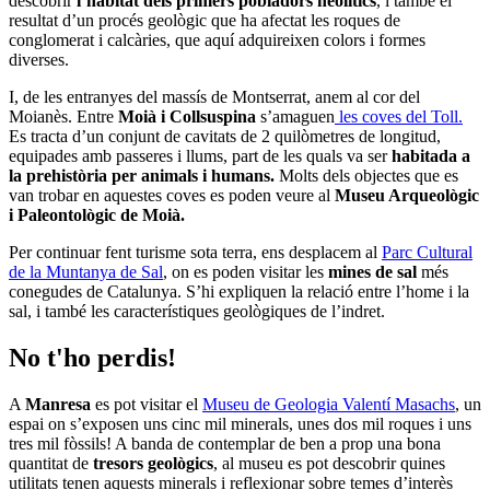
descobrir
l’hàbitat dels primers pobladors neolítics
, i també el
resultat d’un procés geològic que ha afectat les roques de
conglomerat i calcàries, que aquí adquireixen colors i formes
diverses.
I, de les entranyes del massís de Montserrat, anem al cor del
Moianès. Entre
Moià i Collsuspina
s’amaguen
les coves del Toll.
Es tracta d’un conjunt de cavitats de 2 quilòmetres de longitud,
equipades amb passeres i llums, part de les quals va ser
habitada a
la prehistòria per animals i humans.
Molts dels objectes que es
van trobar en aquestes coves es poden veure al
Museu Arqueològic
i Paleontològic de Moià.
Per continuar fent turisme sota terra, ens desplacem al
Parc Cultural
de la Muntanya de Sal
, on es poden visitar les
mines de sal
més
conegudes de Catalunya. S’hi expliquen la relació entre l’home i la
sal, i també les característiques geològiques de l’indret.
No t'ho perdis!
A
Manresa
es pot visitar el
Museu de Geologia Valentí Masachs
, un
espai on s’exposen uns cinc mil minerals, unes dos mil roques i uns
tres mil fòssils! A banda de contemplar de ben a prop una bona
quantitat de
tresors geològics
, al museu es pot descobrir quines
utilitats tenen aquests minerals i reflexionar sobre temes d’interès