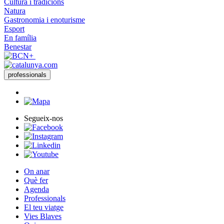
Cultura i tradicions
Natura
Gastronomia i enoturisme
Esport
En família
Benestar
professionals
Segueix-nos
On anar
Què fer
Agenda
Professionals
El teu viatge
Vies Blaves