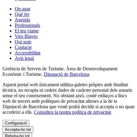
On anar
Què fer
Agenda
Professionals
El teu viatge
Vies Blaves
Qui som
Contacte
Accessibilitat
Avís legal
Gerència de Serveis de Turisme. Àrea de Desenvolupament
Econòmic i Turisme.
Diputació de Barcelona
Aquest portal web únicament utilitza galetes pròpies amb finalitat
tècnica, no recapta ni cedeix dades de caràcter personal dels usuaris
sense el seu coneixement. No obstant això, conté enllaços a llocs
web de tercers amb polítiques de privacitat alienes a la de la
Diputació de Barcelona que vostè podrà decidir si accepta o no quan
accedeixi a ells.
Consulteu la nostra política de privacitat
Configuració
Accepta-ho tot
Rebutja-ho tot