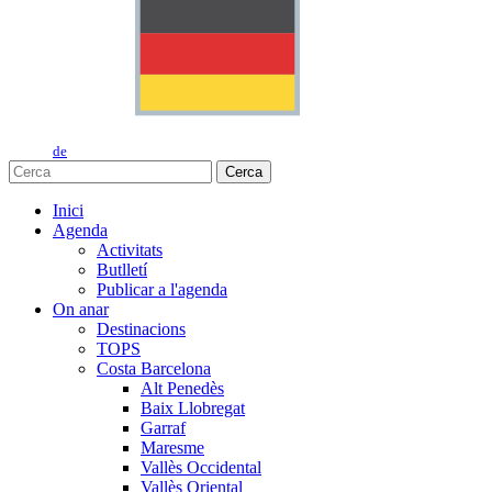
de
Cerca
Inici
Agenda
Activitats
Butlletí
Publicar a l'agenda
On anar
Destinacions
TOPS
Costa Barcelona
Alt Penedès
Baix Llobregat
Garraf
Maresme
Vallès Occidental
Vallès Oriental