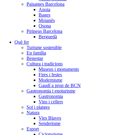
Paisatges Barcelona
Anoia
Bages
Moianès
Osona
Pirineus Barcelona
Berguedà
Què fer
Turisme sostenible
En família
Benestar
Cultura i tradicions
Museus i monuments
Fires i festes
Modernisme
Gaudí a prop de BCN
Gastronomia i enoturisme
Gastronomia
Vins i cellers
Sol i platges
Natura
Vies Blaves
Senderisme
Esport
Cicloturisme