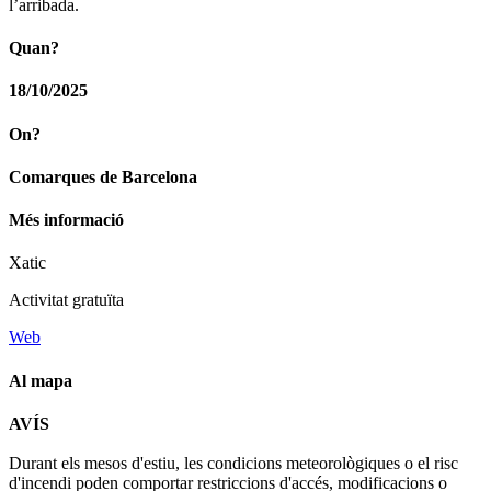
l’arribada.
Quan?
18/10/2025
On?
Comarques de Barcelona
Més informació
Xatic
Activitat gratuïta
Web
Al mapa
Leaflet
| © Diputació de Barcelona
AVÍS
+
Durant els mesos d'estiu, les condicions meteorològiques o el risc
−
d'incendi poden comportar restriccions d'accés, modificacions o