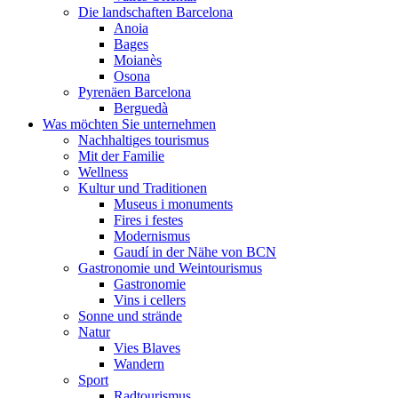
Die landschaften Barcelona
Anoia
Bages
Moianès
Osona
Pyrenäen Barcelona
Berguedà
Was möchten Sie unternehmen
Nachhaltiges tourismus
Mit der Familie
Wellness
Kultur und Traditionen
Museus i monuments
Fires i festes
Modernismus
Gaudí in der Nähe von BCN
Gastronomie und Weintourismus
Gastronomie
Vins i cellers
Sonne und strände
Natur
Vies Blaves
Wandern
Sport
Radtourismus