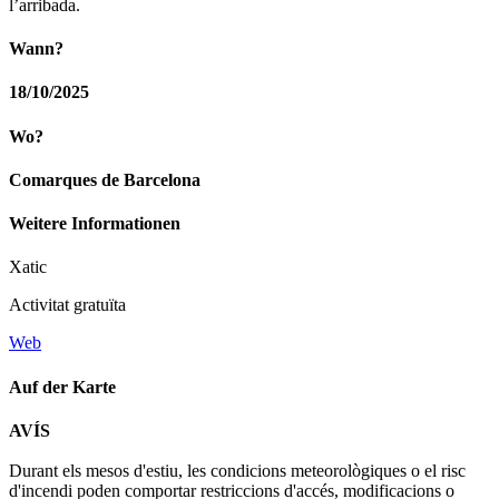
l’arribada.
Wann?
18/10/2025
Wo?
Comarques de Barcelona
Weitere Informationen
Xatic
Activitat gratuïta
Web
Auf der Karte
Leaflet
| © Diputació de Barcelona
AVÍS
+
Durant els mesos d'estiu, les condicions meteorològiques o el risc
−
d'incendi poden comportar restriccions d'accés, modificacions o