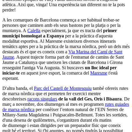
atlètica. Així que, vinga! Una experiència tan diferent no te la pots
perdre!
A les comarques de Barcelona comença a ser habitual trobar-se
persones que caminen amb els seus bastons per la platja o per la
muntanya. A
Calella
especialment, ja que es tracta del
primer
municipi homologat a Espanya
per a la pràctica d'aquesta
modalitat esportiva. Al Maresme existeixen diversos itineraris
temàtics aptes per a la pràctica de la marxa nòrdica, però un dels més
destacats és el que es coneix com a
Via Marina del Camí de Sant
Jaume
. Aquest trajecte forma part de l'entramat de camins de Sant
Jaume a Catalunya que uneixen les ciutats de Barcelona i Girona
resseguint l'antiga Via Augusta. Si buscaves
un lloc ideal per
iniciar-te
en aquest jove esport, la comarca del
Maresme
t'està
esperant.
D'altra banda, el
Parc del Castell de Montesquiu
també ofereix rutes
de marxa nòrdica que et permeten fer exercici mentre
descobreixes
racons singulars
de la vall del Ges, Orís i Bisaura
. De
març a novembre, dos diumenges al mes es programen
rutes guiades
de marxa nòrdica
per conèixer l’entorn natural de l’EIN Serres de
Milany-Santa Magdalena i Puigsacalm-Bellmunt. Totes les sortides,
d'una desena de quilòmetres, s'organitzen durant els matins
de diumenge i estan dirigides per un preparador físic que coneix
molt bé el territori. Si t'hi apuntes, no només tindràs la possibilitat