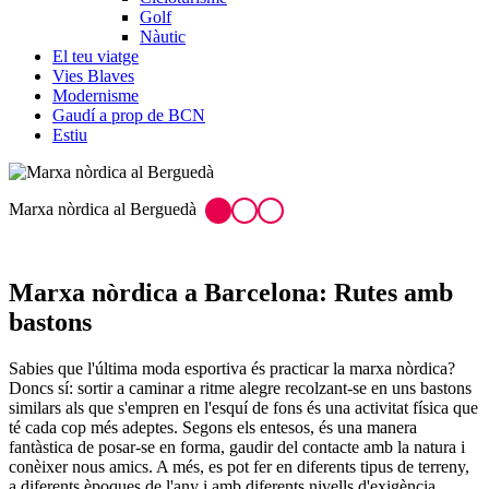
Golf
Nàutic
El teu viatge
Vies Blaves
Modernisme
Gaudí a prop de BCN
Estiu
Un esport de moda
Marxa nòrdica
a Barcelona: Rutes amb
bastons
Sabies que l'última moda esportiva és practicar la marxa nòrdica?
Doncs sí: sortir a caminar a ritme alegre recolzant-se en uns bastons
similars als que s'empren en l'esquí de fons és una activitat física que
té cada cop més adeptes. Segons els entesos, és una manera
fantàstica de posar-se en forma, gaudir del contacte amb la natura i
conèixer nous amics. A més, es pot fer en diferents tipus de terreny,
a diferents èpoques de l'any i amb diferents nivells d'exigència