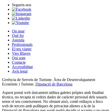
Segueix-nos
On anar
Què fer
Agenda
Professionals
El teu viatge
Vies Blaves
Qui som
Contacte
Accessibilitat
Avís legal
Gerència de Serveis de Turisme. Àrea de Desenvolupament
Econòmic i Turisme.
Diputació de Barcelona
Aquest portal web únicament utilitza galetes pròpies amb finalitat
tècnica, no recapta ni cedeix dades de caràcter personal dels usuaris
sense el seu coneixement. No obstant això, conté enllaços a llocs
web de tercers amb polítiques de privacitat alienes a la de la
Diputació de Barcelona que vostè podrà decidir si accepta o no quan