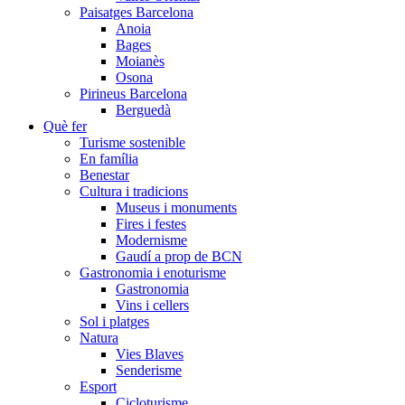
Paisatges Barcelona
Anoia
Bages
Moianès
Osona
Pirineus Barcelona
Berguedà
Què fer
Turisme sostenible
En família
Benestar
Cultura i tradicions
Museus i monuments
Fires i festes
Modernisme
Gaudí a prop de BCN
Gastronomia i enoturisme
Gastronomia
Vins i cellers
Sol i platges
Natura
Vies Blaves
Senderisme
Esport
Cicloturisme