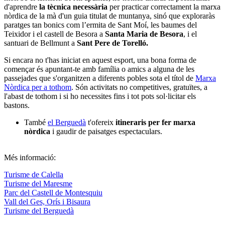
d'aprendre
la tècnica necessària
per practicar correctament la marxa
nòrdica de la mà d'un guia titulat de muntanya, sinó que exploraràs
paratges tan bonics com l’ermita de Sant Moí, les baumes del
Teixidor i el castell de Besora a
Santa Maria de Besora
, i el
santuari de Bellmunt a
Sant Pere de Torelló.
Si encara no t'has iniciat en aquest esport, una bona forma de
començar és apuntant-te amb família o amics a alguna de les
passejades que s'organitzen a diferents pobles sota el títol de
Marxa
Nòrdica per a tothom
. Són activitats no competitives, gratuïtes, a
l'abast de tothom i si ho necessites fins i tot pots sol·licitar els
bastons.
També
el Berguedà
t'ofereix
itineraris per fer marxa
nòrdica
i gaudir de paisatges espectaculars.
Més informació:
Turisme de Calella
Turisme del Maresme
Parc del Castell de Montesquiu
Vall del Ges, Orís i Bisaura
Turisme del Berguedà