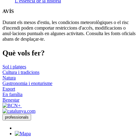
L’essència de la història
AVÍS
Durant els mesos d'estiu, les condicions meteorològiques o el risc
d'incendi poden comportar restriccions d'accés, modificacions o
anul·lacions puntuals en algunes activitats. Consulta les fonts oficials
abans de desplaçar-te.
Què vols
fer?
Sol i platges
Cultura i tradicions
Natura
Gastronomia i enoturisme
Esport
En família
Benestar
professionals