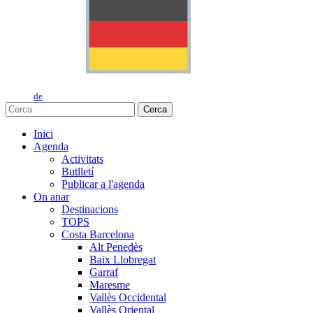
de
Cerca
Inici
Agenda
Activitats
Butlletí
Publicar a l'agenda
On anar
Destinacions
TOPS
Costa Barcelona
Alt Penedès
Baix Llobregat
Garraf
Maresme
Vallès Occidental
Vallès Oriental