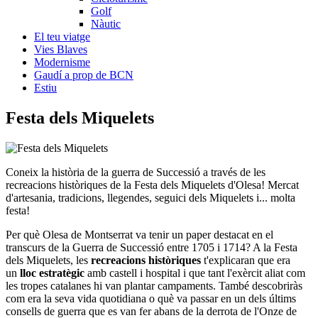
Golf
Nàutic
El teu viatge
Vies Blaves
Modernisme
Gaudí a prop de BCN
Estiu
Festa d
els Miquelets
Coneix la història de la guerra de Successió a través de les
recreacions històriques de la Festa dels Miquelets d'Olesa! Mercat
d'artesania, tradicions, llegendes, seguici dels Miquelets i... molta
festa!
Per què Olesa de Montserrat va tenir un paper destacat en el
transcurs de la Guerra de Successió entre 1705 i 1714? A la Festa
dels Miquelets, les
recreacions històriques
t'explicaran que era
un
lloc estratègic
amb castell i hospital i que tant l'exèrcit aliat com
les tropes catalanes hi van plantar campaments. També descobriràs
com era la seva vida quotidiana o què va passar en un dels últims
consells de guerra que es van fer abans de la derrota de l'Onze de