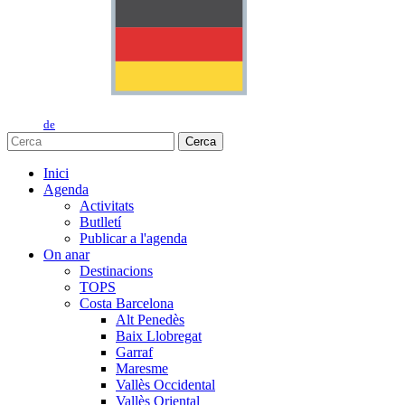
de
Cerca
Inici
Agenda
Activitats
Butlletí
Publicar a l'agenda
On anar
Destinacions
TOPS
Costa Barcelona
Alt Penedès
Baix Llobregat
Garraf
Maresme
Vallès Occidental
Vallès Oriental