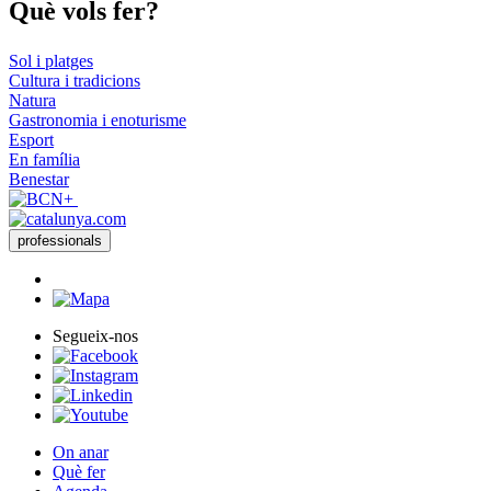
Què vols
fer?
Sol i platges
Cultura i tradicions
Natura
Gastronomia i enoturisme
Esport
En família
Benestar
professionals
Segueix-nos
On anar
Què fer