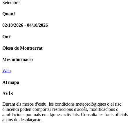
Setembre.
Quan?
02/10/2026 - 04/10/2026
On?
Olesa de Montserrat
Més informació
Web
Al mapa
Leaflet
| © Diputació de Barcelona
AVÍS
+
Durant els mesos d'estiu, les condicions meteorològiques o el risc
−
d'incendi poden comportar restriccions d'accés, modificacions o
anul·lacions puntuals en algunes activitats. Consulta les fonts oficials
abans de desplaçar-te.