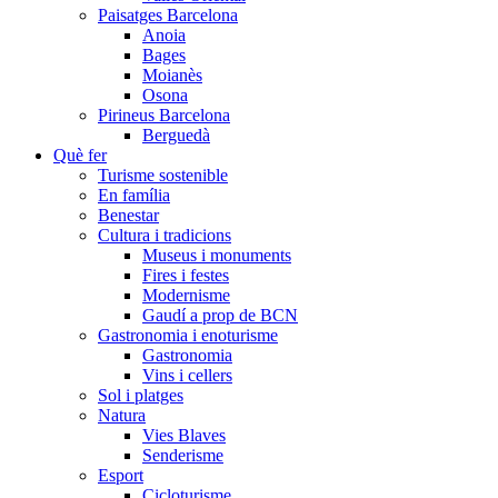
Paisatges Barcelona
Anoia
Bages
Moianès
Osona
Pirineus Barcelona
Berguedà
Què fer
Turisme sostenible
En família
Benestar
Cultura i tradicions
Museus i monuments
Fires i festes
Modernisme
Gaudí a prop de BCN
Gastronomia i enoturisme
Gastronomia
Vins i cellers
Sol i platges
Natura
Vies Blaves
Senderisme
Esport
Cicloturisme