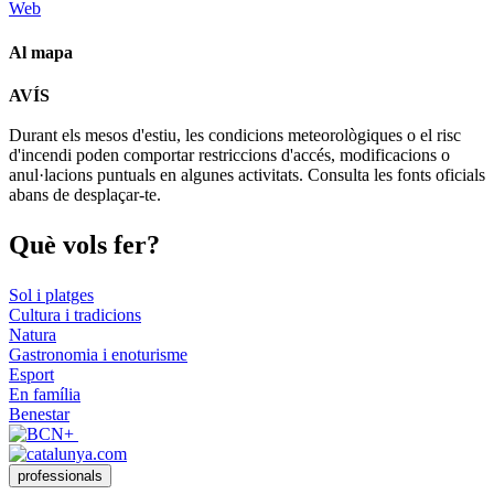
Web
Al mapa
Leaflet
| © Diputació de Barcelona
AVÍS
+
Durant els mesos d'estiu, les condicions meteorològiques o el risc
−
d'incendi poden comportar restriccions d'accés, modificacions o
anul·lacions puntuals en algunes activitats. Consulta les fonts oficials
abans de desplaçar-te.
Què vols
fer?
Sol i platges
Cultura i tradicions
Natura
Gastronomia i enoturisme
Esport
En família
Benestar
professionals