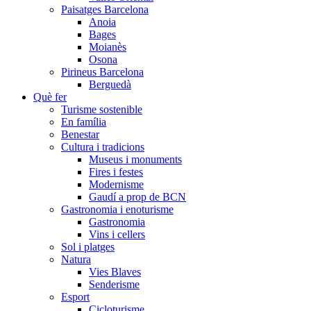
Paisatges Barcelona
Anoia
Bages
Moianès
Osona
Pirineus Barcelona
Berguedà
Què fer
Turisme sostenible
En família
Benestar
Cultura i tradicions
Museus i monuments
Fires i festes
Modernisme
Gaudí a prop de BCN
Gastronomia i enoturisme
Gastronomia
Vins i cellers
Sol i platges
Natura
Vies Blaves
Senderisme
Esport
Cicloturisme