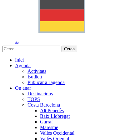
de
Cerca
Inici
Agenda
Activitats
Butlletí
Publicar a l'agenda
On anar
Destinacions
TOPS
Costa Barcelona
Alt Penedès
Baix Llobregat
Garraf
Maresme
Vallès Occidental
Vallès Oriental