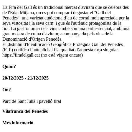
La Fira del Gall és un tradicional mercat d'aviram que se celebra des
de l'Edat Mitjana, on es pot comprar i degustar el ''Gall del
Penedès'', una varietat autòctona d’au de corral molt apreciada per la
seva vistositat i la seva carn, i que és l'autèntic protagonista de la
fira. La gastronomia i els vins també són una part essencial, amb una
gran mostra de cuina d'aviram, acompanyada pels vins de la
Denominació d'Origen Penedès.
El distintiu d'Identificació Geogràfica Protegida Gall del Penedès
(IGP) certifica l’autenticitat i la qualitat d’aquesta raça singular.
https://firadelgall.cat (no està vigent encara)
Quan?
20/12/2025 - 21/12/2025
On?
Parc de Sant Julià i pavelló firal
Vilafranca del Penedès
Més informació