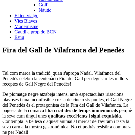
Golf
Nàutic
El teu viatge
Vies Blaves
Modernisme
Gaudí a prop de BCN
Estiu
Fira del Gall
de Vilafranca del Penedès
Tal com marca la tradició, quan s'apropa Nadal, Vilafranca del
Penedès celebra la centenària Fira del Gall per degustar les millors
receptes de Gall Negre del Penedès!
De plomatge negre atzabeja intens, amb espectaculars irisacions
blavoses i una inconfusible cresta de cinc o sis puntes, el Gall Negre
del Penedès és el protagonista de la Fira del Gall de Vilafranca. La
pagesia de la comarca
l'ha criat des de temps immemorials
perquè
la seva carn tingui unes
qualitats excel·lents i sigui exquisida
.
Contempla la bellesa d'aquest animal al mercat de l'aviram i tasta la
seva carn a la mostra gastronòmica. No et podràs resistir a comprar-
ne per Nadal!