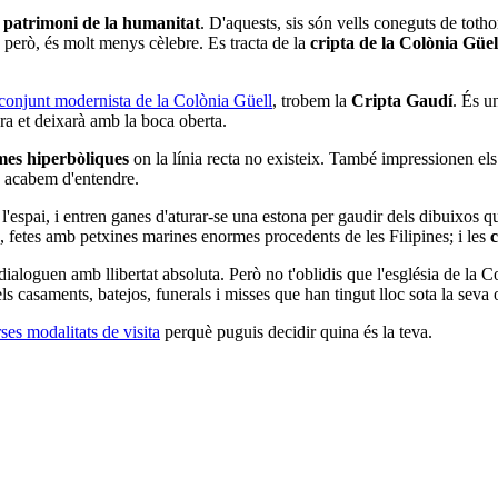
s
patrimoni de la humanitat
. D'aquests, sis són vells coneguts de toth
però, és molt menys cèlebre. Es tracta de la
cripta de la Colònia Güel
conjunt modernista de la Colònia Güell
, trobem la
Cripta Gaudí
. És u
bra et deixarà amb la boca oberta.
es hiperbòliques
on la línia recta no existeix. També impressionen el
no acabem d'entendre.
'espai, i entren ganes d'aturar-se una estona per gaudir dels dibuixos qu
, fetes amb petxines marines enormes procedents de les Filipines; i les
c
dialoguen amb llibertat absoluta. Però no t'oblidis que l'església de la
 els casaments, batejos, funerals i misses que han tingut lloc sota la sev
ses modalitats de visita
perquè puguis decidir quina és la teva.