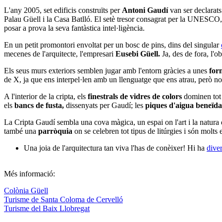
L'any 2005, set edificis construïts per
Antoni Gaudí
van ser declarat
Palau Güell i la Casa Batlló. El setè tresor consagrat per la UNESCO, 
posar a prova la seva fantàstica intel·ligència.
En un petit promontori envoltat per un bosc de pins, dins del singular
mecenes de l'arquitecte, l'empresari
Eusebi Güe
ll.
Ja, des de fora, l'o
Els seus murs exteriors semblen jugar amb l'entorn gràcies a unes
form
de X, ja que ens interpel·len amb un llenguatge que ens atrau, però 
A l'interior de la cripta, els
finestrals de vidres de colors
dominen tot l
els
bancs de fusta,
dissenyats per Gaudí; les
piques
d'aigua beneïda
La Cripta Gaudí sembla una cova màgica, un espai on l'art i la natura 
també una
parròquia
on se celebren tot tipus de litúrgies i són molts
Una joia de l'arquitectura tan viva l'has de conèixer! Hi ha
diver
Més informació:
Colònia Güell
Turisme de Santa Coloma de Cervelló
Turisme del Baix Llobregat