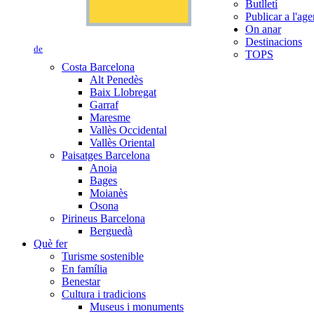
Butlletí
Publicar a l'ag
On anar
Destinacions
de
TOPS
Costa Barcelona
Alt Penedès
Baix Llobregat
Garraf
Maresme
Vallès Occidental
Vallès Oriental
Paisatges Barcelona
Anoia
Bages
Moianès
Osona
Pirineus Barcelona
Berguedà
Què fer
Turisme sostenible
En família
Benestar
Cultura i tradicions
Museus i monuments