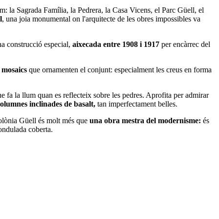
om: la Sagrada Família, la Pedrera, la Casa Vicens, el Parc Güell, el
l
, una joia monumental on l'arquitecte de les obres impossibles va
na construcció especial,
aixecada entre 1908 i 1917
per encàrrec del
s
mosaics
que ornamenten el conjunt: especialment les creus en forma
e fa la llum quan es reflecteix sobre les pedres. Aprofita per admirar
olumnes inclinades de basalt,
tan imperfectament belles.
 Colònia Güell és molt més que
una obra mestra del modernisme:
és
a ondulada coberta.