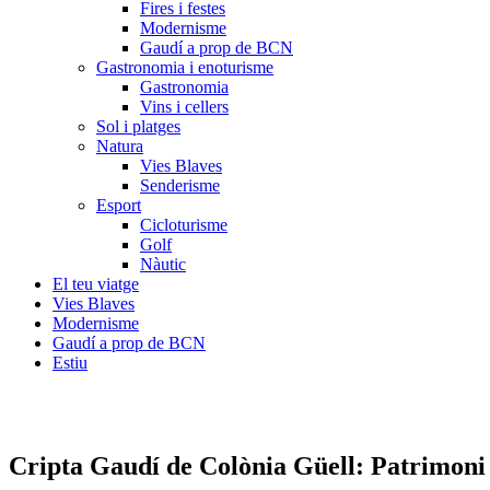
Fires i festes
Modernisme
Gaudí a prop de BCN
Gastronomia i enoturisme
Gastronomia
Vins i cellers
Sol i platges
Natura
Vies Blaves
Senderisme
Esport
Cicloturisme
Golf
Nàutic
El teu viatge
Vies Blaves
Modernisme
Gaudí a prop de BCN
Estiu
Cripta Gaudí de Colò
nia Güell: Patrimon