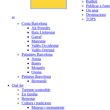
Butlletí
Publicar a l'ag
On anar
Destinacions
de
TOPS
Costa Barcelona
Alt Penedès
Baix Llobregat
Garraf
Maresme
Vallès Occidental
Vallès Oriental
Paisatges Barcelona
Anoia
Bages
Moianès
Osona
Pirineus Barcelona
Berguedà
Què fer
Turisme sostenible
En família
Benestar
Cultura i tradicions
Museus i monuments