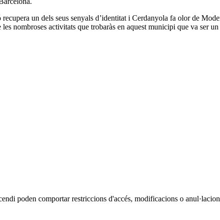
 Barcelona.
recupera un dels seus senyals d’identitat i Cerdanyola fa olor de Moderni
 les nombroses activitats que trobaràs en aquest municipi que va ser un d
cendi poden comportar restriccions d'accés, modificacions o anul·lacions