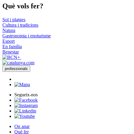
Què vols
fer?
Sol i platges
Cultura i tradicions
Natura
Gastronomia i enoturisme
Esport
En família
Benestar
professionals
Segueix-nos
On anar
Què fer