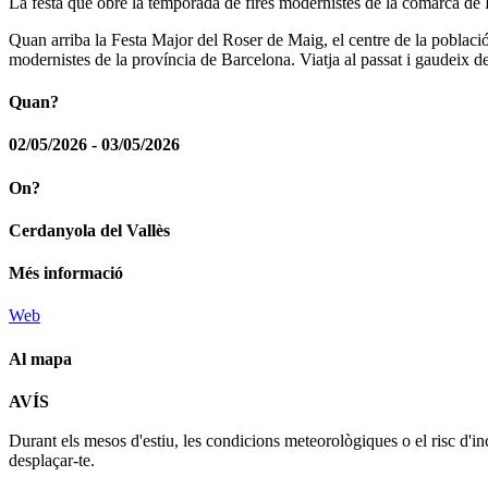
La festa que obre la temporada de fires modernistes de la comarca de
Quan arriba la Festa Major del Roser de Maig, el centre de la població 
modernistes de la província de Barcelona. Viatja al passat i gaudeix de
Quan?
02/05/2026 - 03/05/2026
On?
Cerdanyola del Vallès
Més informació
Web
Al mapa
AVÍS
+
Durant els mesos d'estiu, les condicions meteorològiques o el risc d'in
−
desplaçar-te.