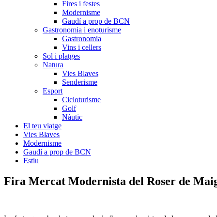
Fires i festes
Modernisme
Gaudí a prop de BCN
Gastronomia i enoturisme
Gastronomia
Vins i cellers
Sol i platges
Natura
Vies Blaves
Senderisme
Esport
Cicloturisme
Golf
Nàutic
El teu viatge
Vies Blaves
Modernisme
Gaudí a prop de BCN
Estiu
Fira Mercat Mo
dernista del Roser de Mai