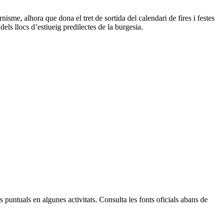
sme, alhora que dona el tret de sortida del calendari de fires i festes
els llocs d’estiueig predilectes de la burgesia.
Leaflet
| © Diputació de Barcelona
 puntuals en algunes activitats. Consulta les fonts oficials abans de