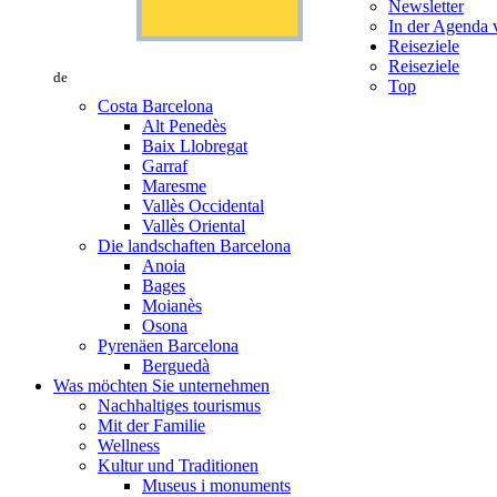
Newsletter
In der Agenda v
Reiseziele
Reiseziele
de
Top
Costa Barcelona
Alt Penedès
Baix Llobregat
Garraf
Maresme
Vallès Occidental
Vallès Oriental
Die landschaften Barcelona
Anoia
Bages
Moianès
Osona
Pyrenäen Barcelona
Berguedà
Was möchten Sie unternehmen
Nachhaltiges tourismus
Mit der Familie
Wellness
Kultur und Traditionen
Museus i monuments