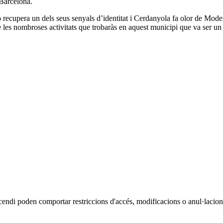
 Barcelona.
recupera un dels seus senyals d’identitat i Cerdanyola fa olor de Moderni
 les nombroses activitats que trobaràs en aquest municipi que va ser un d
cendi poden comportar restriccions d'accés, modificacions o anul·lacions