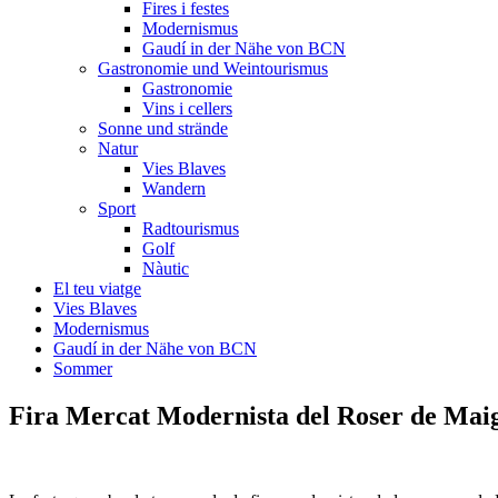
Fires i festes
Modernismus
Gaudí in der Nähe von BCN
Gastronomie und Weintourismus
Gastronomie
Vins i cellers
Sonne und strände
Natur
Vies Blaves
Wandern
Sport
Radtourismus
Golf
Nàutic
El teu viatge
Vies Blaves
Modernismus
Gaudí in der Nähe von BCN
Sommer
Fira Mercat Mo
dernista del Roser de Mai