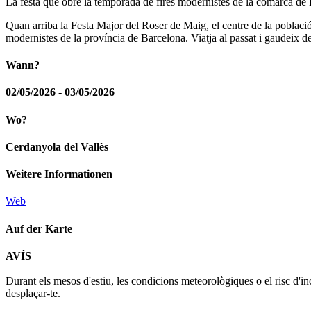
La festa que obre la temporada de fires modernistes de la comarca de
Quan arriba la Festa Major del Roser de Maig, el centre de la població 
modernistes de la província de Barcelona. Viatja al passat i gaudeix de
Wann?
02/05/2026 - 03/05/2026
Wo?
Cerdanyola del Vallès
Weitere Informationen
Web
Auf der Karte
AVÍS
+
Durant els mesos d'estiu, les condicions meteorològiques o el risc d'in
−
desplaçar-te.