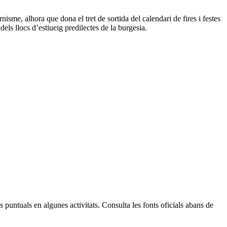
sme, alhora que dona el tret de sortida del calendari de fires i festes
els llocs d’estiueig predilectes de la burgesia.
Leaflet
| © Diputació de Barcelona
 puntuals en algunes activitats. Consulta les fonts oficials abans de