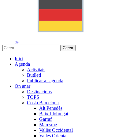
de
Cerca
Inici
Agenda
Activitats
Butlletí
Publicar a l'agenda
On anar
Destinacions
TOPS
Costa Barcelona
Alt Penedès
Baix Llobregat
Garraf
Maresme
Vallès Occidental
Vallès Oriental