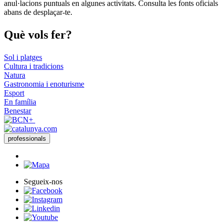
d'incendi poden comportar restriccions d'accés, modificacions o
anul·lacions puntuals en algunes activitats. Consulta les fonts oficials
abans de desplaçar-te.
Què vols
fer?
Sol i platges
Cultura i tradicions
Natura
Gastronomia i enoturisme
Esport
En família
Benestar
professionals
Segueix-nos