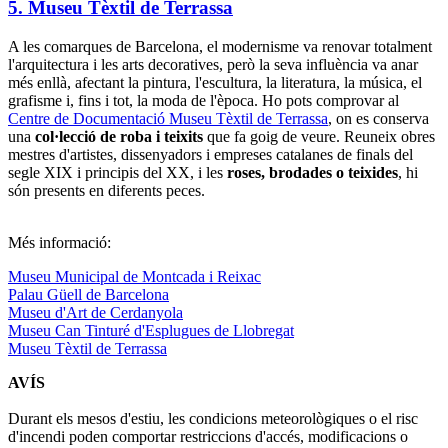
5. Museu Tèxtil de Terrassa
A les comarques de Barcelona, el modernisme va renovar totalment
l'arquitectura i les arts decoratives, però la seva influència va anar
més enllà, afectant la pintura, l'escultura, la literatura, la música, el
grafisme i, fins i tot, la moda de l'època. Ho pots comprovar al
Centre de Documentació Museu Tèxtil de Terrassa
, on es conserva
una
col·lecció de roba i teixits
que fa goig de veure. Reuneix obres
mestres d'artistes, dissenyadors i empreses catalanes de finals del
segle XIX i principis del XX, i les
roses, brodades o teixides
, hi
són presents en diferents peces.
Més informació:
Museu Municipal de Montcada i Reixac
Palau Güell de Barcelona
Museu d'Art de Cerdanyola
Museu Can Tinturé d'Esplugues de Llobregat
Museu Tèxtil de Terrassa
AVÍS
Durant els mesos d'estiu, les condicions meteorològiques o el risc