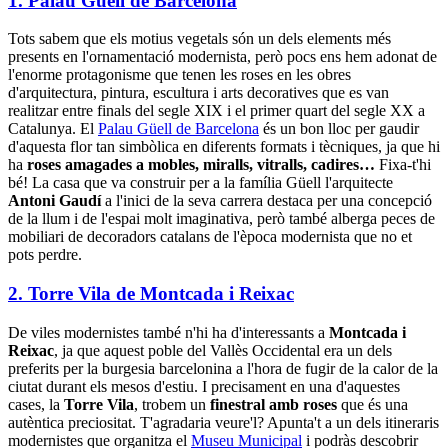
1. Palau Güell de Barcelona
Tots sabem que els motius vegetals són un dels elements més
presents en l'ornamentació modernista, però pocs ens hem adonat de
l'enorme protagonisme que tenen les roses en les obres
d'arquitectura, pintura, escultura i arts decoratives que es van
realitzar entre finals del segle XIX i el primer quart del segle XX a
Catalunya. El
Palau Güell de Barcelona
és un bon lloc per gaudir
d'aquesta flor tan simbòlica en diferents formats i tècniques, ja que hi
ha
roses amagades a mobles, miralls, vitralls, cadires…
Fixa-t'hi
bé! La casa que va construir per a la família Güell l'arquitecte
Antoni Gaudí
a l'inici de la seva carrera destaca per una concepció
de la llum i de l'espai molt imaginativa, però també alberga peces de
mobiliari de decoradors catalans de l'època modernista que no et
pots perdre.
2. Torre Vila de Montcada i Reixac
De viles modernistes també n'hi ha d'interessants a
Montcada i
Reixac
, ja que aquest poble del Vallès Occidental era un dels
preferits per la burgesia barcelonina a l'hora de fugir de la calor de la
ciutat durant els mesos d'estiu. I precisament en una d'aquestes
cases, la
Torre Vila
, trobem un
finestral amb roses
que és una
autèntica preciositat. T'agradaria veure'l? Apunta't a un dels itineraris