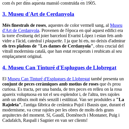
modernistes que organitza el
Museu Municipal
i podràs descobrir
com és per dins aquesta mansió construïda en 1905.
3. Museu d'Art de Cerdanyola
Més finestrals de roses
, aquestes de color vermell sang, al
Museu
d'Art de Cerdanyola
. Provenen de l'època en què aquest edifici era
la torre d'estiueig del joier barceloní Evarist López i estan fets amb
vidre a l'àcid, catedral i
plaquette
. I ja que hi ets, no deixis d'admirar
els tres plafons de "Les dames de Cerdanyola"
, obra crucial del
vitrall modernista català, que han estat recuperats i reubicats al seu
emplaçament original.
4. Museu Can Tinturé d'Esplugues de Llobregat
El
Museu Can Tinturé d'Esplugues de Llobregat
també presenta un
conjunt de peces ceràmiques amb motius de roses
que és prou
curiosa. Es tracta, per una banda, de tres peces en relleu on la rosa
apareix voluptuosa en tot el seu esplendor i, de l'altra, tres rajoles
amb un dibuix molt més senzill i estilitzat. Van ser produïdes a
"La
Rajoleta"
, l'antiga fàbrica de ceràmica Pujol i Bausis que, durant el
modernisme, va crear rajoles per les obres de molts dels grans
arquitectes del moment. Sí, Gaudí, Domènech i Montaner, Puig i
Cadafalch, Raspall i Sagnier en van ser clients!