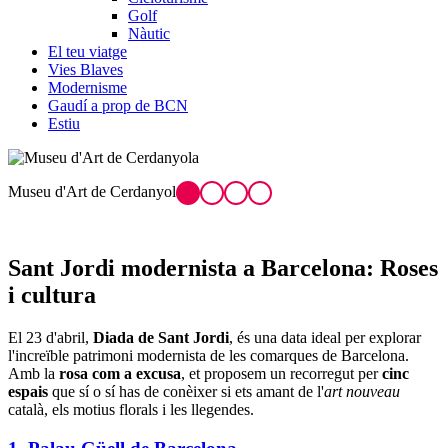
Golf
Nàutic
El teu viatge
Vies Blaves
Modernisme
Gaudí a prop de BCN
Estiu
Palau Güell. Pintura de Ramon Tusquets s
Ramon Manent)
Sant Jordi moder
nista a Barcelona: Roses
i cultura
El 23 d'abril,
Diada de Sant Jordi
, és una data ideal per explorar
l'increïble patrimoni modernista de les comarques de Barcelona.
Amb la
rosa com a excusa
, et proposem un recorregut per
cinc
espais
que sí o sí has de conèixer si ets amant de l'
art nouveau
català, els motius florals i les llegendes.