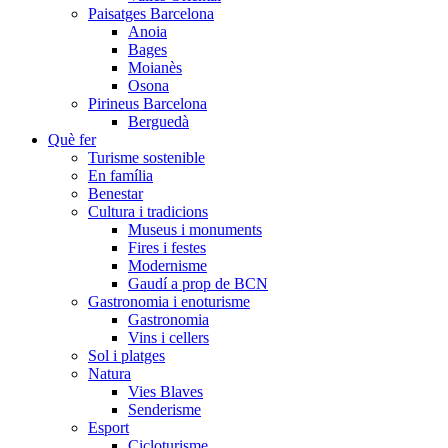
Paisatges Barcelona
Anoia
Bages
Moianès
Osona
Pirineus Barcelona
Berguedà
Què fer
Turisme sostenible
En família
Benestar
Cultura i tradicions
Museus i monuments
Fires i festes
Modernisme
Gaudí a prop de BCN
Gastronomia i enoturisme
Gastronomia
Vins i cellers
Sol i platges
Natura
Vies Blaves
Senderisme
Esport
Cicloturisme