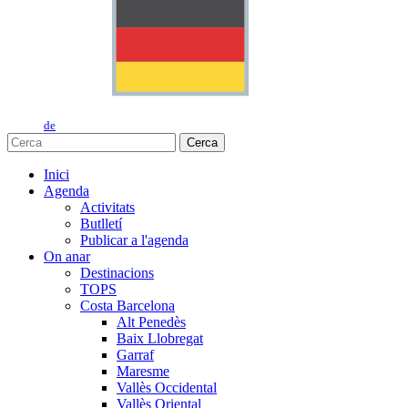
de
Cerca
Inici
Agenda
Activitats
Butlletí
Publicar a l'agenda
On anar
Destinacions
TOPS
Costa Barcelona
Alt Penedès
Baix Llobregat
Garraf
Maresme
Vallès Occidental
Vallès Oriental