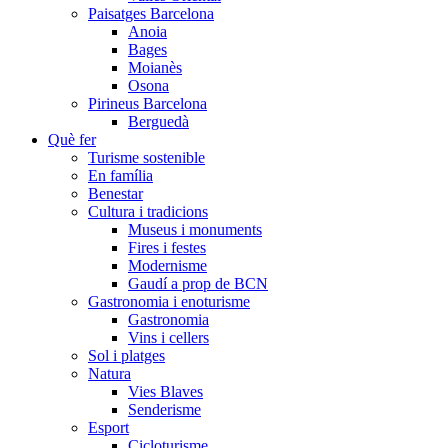
Paisatges Barcelona
Anoia
Bages
Moianès
Osona
Pirineus Barcelona
Berguedà
Què fer
Turisme sostenible
En família
Benestar
Cultura i tradicions
Museus i monuments
Fires i festes
Modernisme
Gaudí a prop de BCN
Gastronomia i enoturisme
Gastronomia
Vins i cellers
Sol i platges
Natura
Vies Blaves
Senderisme
Esport
Cicloturisme