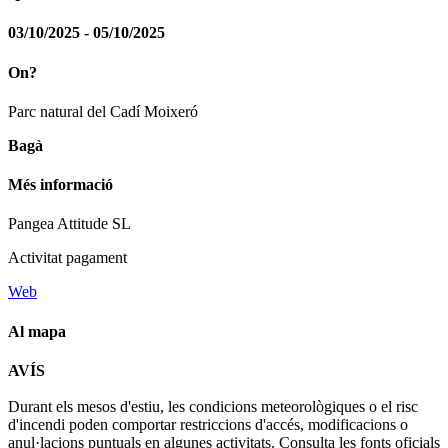
03/10/2025 - 05/10/2025
On?
Parc natural del Cadí Moixeró
Bagà
Més informació
Pangea Attitude SL
Activitat pagament
Web
Al mapa
Leaflet
| © Diputació de Barcelona
AVÍS
+
Durant els mesos d'estiu, les condicions meteorològiques o el risc
−
d'incendi poden comportar restriccions d'accés, modificacions o
anul·lacions puntuals en algunes activitats. Consulta les fonts oficials