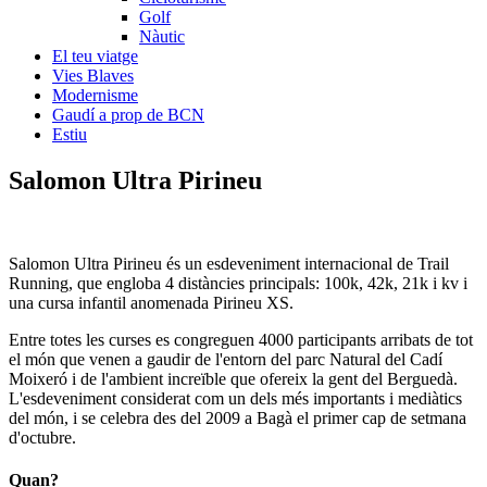
Golf
Nàutic
El teu viatge
Vies Blaves
Modernisme
Gaudí a prop de BCN
Estiu
Salomon
Ultra Pirineu
Salomon Ultra Pirineu és un esdeveniment internacional de Trail
Running, que engloba 4 distàncies principals: 100k, 42k, 21k i kv i
una cursa infantil anomenada Pirineu XS.
Entre totes les curses es congreguen 4000 participants arribats de tot
el món que venen a gaudir de l'entorn del parc Natural del Cadí
Moixeró i de l'ambient increïble que ofereix la gent del Berguedà.
L'esdeveniment considerat com un dels més importants i mediàtics
del món, i se celebra des del 2009 a Bagà el primer cap de setmana
d'octubre.
Quan?