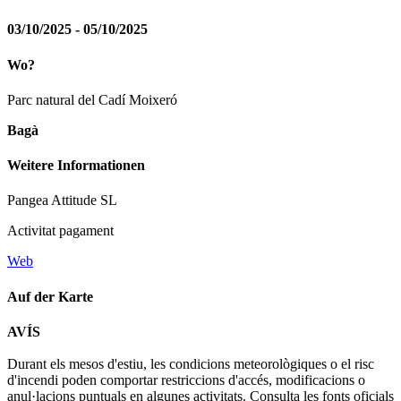
03/10/2025 - 05/10/2025
Wo?
Parc natural del Cadí Moixeró
Bagà
Weitere Informationen
Pangea Attitude SL
Activitat pagament
Web
Auf der Karte
Leaflet
| © Diputació de Barcelona
AVÍS
+
Durant els mesos d'estiu, les condicions meteorològiques o el risc
−
d'incendi poden comportar restriccions d'accés, modificacions o
anul·lacions puntuals en algunes activitats. Consulta les fonts oficials