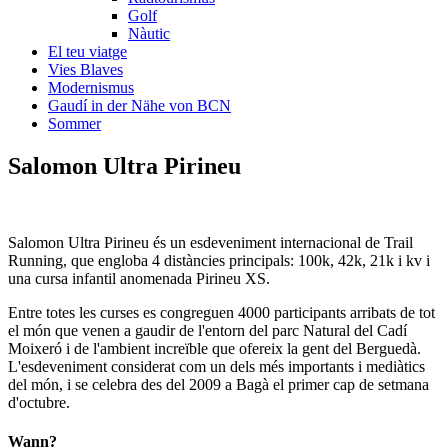
Golf
Nàutic
El teu viatge
Vies Blaves
Modernismus
Gaudí in der Nähe von BCN
Sommer
Salomon
Ultra Pirineu
Salomon Ultra Pirineu és un esdeveniment internacional de Trail
Running, que engloba 4 distàncies principals: 100k, 42k, 21k i kv i
una cursa infantil anomenada Pirineu XS.
Entre totes les curses es congreguen 4000 participants arribats de tot
el món que venen a gaudir de l'entorn del parc Natural del Cadí
Moixeró i de l'ambient increïble que ofereix la gent del Berguedà.
L'esdeveniment considerat com un dels més importants i mediàtics
del món, i se celebra des del 2009 a Bagà el primer cap de setmana
d'octubre.
Wann?