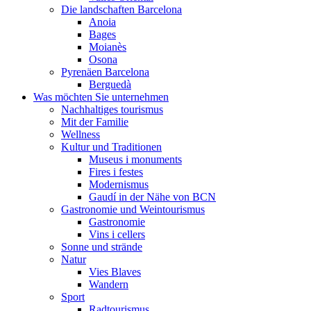
Die landschaften Barcelona
Anoia
Bages
Moianès
Osona
Pyrenäen Barcelona
Berguedà
Was möchten Sie unternehmen
Nachhaltiges tourismus
Mit der Familie
Wellness
Kultur und Traditionen
Museus i monuments
Fires i festes
Modernismus
Gaudí in der Nähe von BCN
Gastronomie und Weintourismus
Gastronomie
Vins i cellers
Sonne und strände
Natur
Vies Blaves
Wandern
Sport
Radtourismus