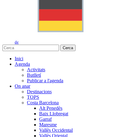
de
Cerca
Inici
Agenda
Activitats
Butlletí
Publicar a l'agenda
On anar
Destinacions
TOPS
Costa Barcelona
Alt Penedès
Baix Llobregat
Garraf
Maresme
Vallès Occidental
Vallès Oriental