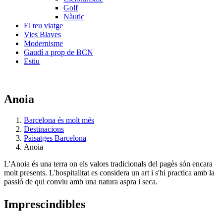
Golf
Nàutic
El teu viatge
Vies Blaves
Modernisme
Gaudí a prop de BCN
Estiu
Anoia
Barcelona és molt més
Destinacions
Paisatges Barcelona
Anoia
L'Anoia és una terra on els valors tradicionals del pagès són encara
molt presents. L'hospitalitat es considera un art i s'hi practica amb la
passió de qui conviu amb una natura aspra i seca.
Impresci
ndibles