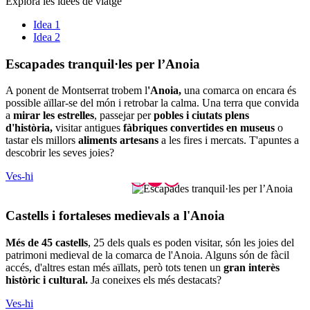
Explora les idees de viatge
Idea 1
Idea 2
Escapade
s tranquil·les per l’Anoia
A ponent de Montserrat trobem l
'Anoia,
una comarca on encara és
possible aïllar-se del món i retrobar la calma. Una terra que convida
a
mirar les estrelles
, passejar per
pobles i ciutats plens
d'història,
visitar antigues
fàbriques convertides en museus
o
tastar els millors
aliments artesans
a les fires i mercats. T'apuntes a
descobrir les seves joies?
Ves-hi
Castells
i fortaleses medievals a l'Anoia
Més de 45 castells
, 25 dels quals es poden visitar, són les joies del
patrimoni medieval de la comarca de l'Anoia. Alguns són de fàcil
accés, d'altres estan més aïllats, però tots tenen un
gran interès
històric i cultural.
Ja coneixes els més destacats?
Ves-hi