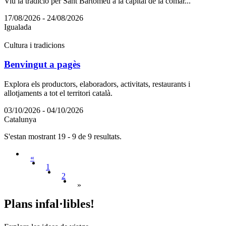
Viu la tradició per Sant Bartomeu a la capital de la comar...
17/08/2026 - 24/08/2026
Igualada
Cultura i tradicions
Benvingut a pagès
Explora els productors, elaboradors, activitats, restaurants i
allotjaments a tot el territori català.
03/10/2026 - 04/10/2026
Catalunya
S'estan mostrant 19 - 9 de 9 resultats.
«
1
2
»
Plans in
fal·libles!