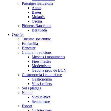
Paisatges Barcelona
Anoia
Bages
Moianès
Osona
Pirineus Barcelona
Berguedà
Què fer
Turisme sostenible
En família
Benestar
Cultura i tradicions
Museus i monuments
Fires i festes
Modernisme
Gaudí a prop de BCN
Gastronomia i enoturisme
Gastronomia
Vins i cellers
Sol i platges
Natura
Vies Blaves
Senderisme
Esport
Cicloturisme