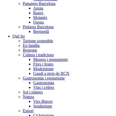
Paisatges Barcelona
Anoia
Bages
Moianès
Osona
Pirineus Barcelona
Berguedà
Què fer
Turisme sostenible
En família
Benestar
Cultura i tradicions
Museus i monuments
Fires i festes
Modernisme
Gaudí a prop de BCN
Gastronomia i enoturisme
Gastronomia
Vins i cellers
Sol i platges
Natura
Vies Blaves
Senderisme
Esport
Cicloturisme