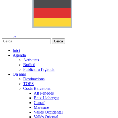
de
Cerca
Inici
Agenda
Activitats
Butlletí
Publicar a l'agenda
On anar
Destinacions
TOPS
Costa Barcelona
Alt Penedès
Baix Llobregat
Garraf
Maresme
Vallès Occidental
Vallès Oriental