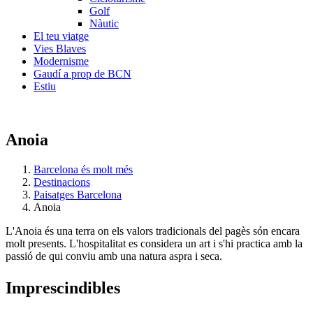
Golf
Nàutic
El teu viatge
Vies Blaves
Modernisme
Gaudí a prop de BCN
Estiu
Anoia
Barcelona és molt més
Destinacions
Paisatges Barcelona
Anoia
L'Anoia és una terra on els valors tradicionals del pagès són encara
molt presents. L'hospitalitat es considera un art i s'hi practica amb la
passió de qui conviu amb una natura aspra i seca.
Impresci
ndibles