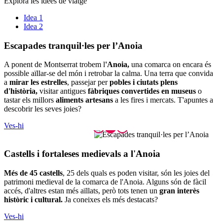
Explora les idees de viatge
Idea 1
Idea 2
Escapade
s tranquil·les per l’Anoia
A ponent de Montserrat trobem l
'Anoia,
una comarca on encara és
possible aïllar-se del món i retrobar la calma. Una terra que convida
a
mirar les estrelles
, passejar per
pobles i ciutats plens
d'història,
visitar antigues
fàbriques convertides en museus
o
tastar els millors
aliments artesans
a les fires i mercats. T'apuntes a
descobrir les seves joies?
Ves-hi
Castells
i fortaleses medievals a l'Anoia
Més de 45 castells
, 25 dels quals es poden visitar, són les joies del
patrimoni medieval de la comarca de l'Anoia. Alguns són de fàcil
accés, d'altres estan més aïllats, però tots tenen un
gran interès
històric i cultural.
Ja coneixes els més destacats?
Ves-hi