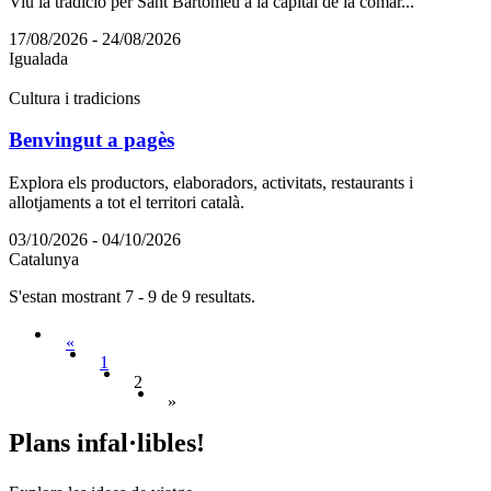
Viu la tradició per Sant Bartomeu a la capital de la comar...
17/08/2026 - 24/08/2026
Igualada
Cultura i tradicions
Benvingut a pagès
Explora els productors, elaboradors, activitats, restaurants i
allotjaments a tot el territori català.
03/10/2026 - 04/10/2026
Catalunya
S'estan mostrant 7 - 9 de 9 resultats.
«
1
2
»
Plans in
fal·libles!