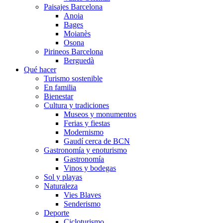
Paisajes Barcelona
Anoia
Bages
Moianès
Osona
Pirineos Barcelona
Berguedà
Qué hacer
Turismo sostenible
En familia
Bienestar
Cultura y tradiciones
Museos y monumentos
Ferias y fiestas
Modernismo
Gaudí cerca de BCN
Gastronomía y enoturismo
Gastronomía
Vinos y bodegas
Sol y playas
Naturaleza
Vies Blaves
Senderismo
Deporte
Cicloturismo