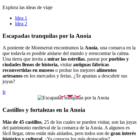
Explora las ideas de viaje
Idea 1
Idea 2
Escapada
s tranquilas por la Anoia
A poniente de Montserrat encontramos la
Anoia
, una comarca en la
que todavía es posible aislarse del mundo y reencontrar la calma.
Una tierra que invita a
mirar las estrellas
, pasear por
pueblos y
ciudades llenos de historia,
visitar
antiguas fábricas
reconvertidas en museos
o probar los mejores
alimentos
artesanos
en los mercados y ferias. ¿Te apuntas a descubrir sus
joyas?
Ir
Castillo
s y fortalezas en la Anoia
Más de 45 castillos
, 25 de los cuales se pueden visitar, son las joyas
del patrimonio medieval de la comarca de la Anoia. A algunos es
fácil llegar, otros están más aislados, pero todos son de
gran interés
histórico y cultural.
¿Ya conoces los más destacados?