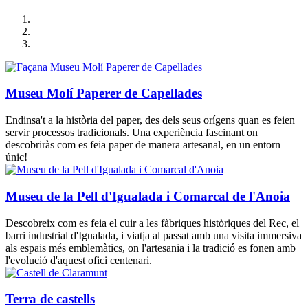
Museu Molí Paperer de Capellades
Endinsa't a la història del paper, des dels seus orígens quan es feien
servir processos tradicionals. Una experiència fascinant on
descobriràs com es feia paper de manera artesanal, en un entorn
únic!
Museu de la Pell d'Igualada i Comarcal de l'Anoia
Descobreix com es feia el cuir a les fàbriques històriques del Rec, el
barri industrial d'Igualada, i viatja al passat amb una visita immersiva
als espais més emblemàtics, on l'artesania i la tradició es fonen amb
l'evolució d'aquest ofici centenari.
Terra de castells