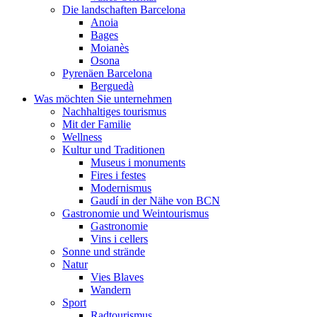
Die landschaften Barcelona
Anoia
Bages
Moianès
Osona
Pyrenäen Barcelona
Berguedà
Was möchten Sie unternehmen
Nachhaltiges tourismus
Mit der Familie
Wellness
Kultur und Traditionen
Museus i monuments
Fires i festes
Modernismus
Gaudí in der Nähe von BCN
Gastronomie und Weintourismus
Gastronomie
Vins i cellers
Sonne und strände
Natur
Vies Blaves
Wandern
Sport
Radtourismus