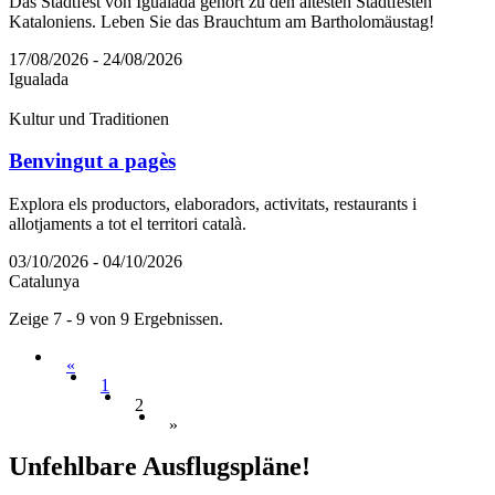
Das Stadtfest von Igualada gehört zu den ältesten Stadtfesten
Kataloniens. Leben Sie das Brauchtum am Bartholomäustag!
17/08/2026 - 24/08/2026
Igualada
Kultur und Traditionen
Benvingut a pagès
Explora els productors, elaboradors, activitats, restaurants i
allotjaments a tot el territori català.
03/10/2026 - 04/10/2026
Catalunya
Zeige 7 - 9 von 9 Ergebnissen.
«
1
2
»
Unfehlba
re Ausflugspläne!