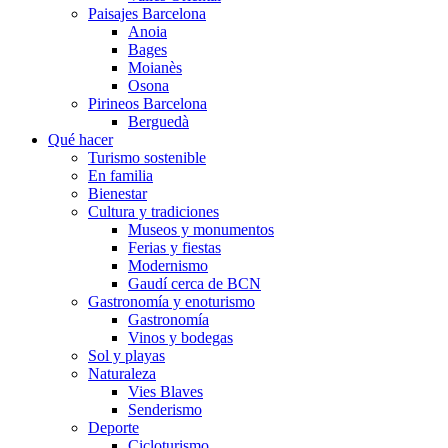
Paisajes Barcelona
Anoia
Bages
Moianès
Osona
Pirineos Barcelona
Berguedà
Qué hacer
Turismo sostenible
En familia
Bienestar
Cultura y tradiciones
Museos y monumentos
Ferias y fiestas
Modernismo
Gaudí cerca de BCN
Gastronomía y enoturismo
Gastronomía
Vinos y bodegas
Sol y playas
Naturaleza
Vies Blaves
Senderismo
Deporte
Cicloturismo