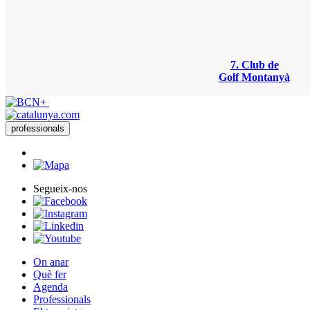
7. Club de
Golf Montanyà
professionals
Segueix-nos
On anar
Què fer
Agenda
Professionals