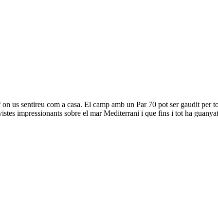
Club de Golf Llavaneras
Club de Golf Llavaneras
on us sentireu com a casa. El camp amb un Par 70 pot ser gaudit per totes
vistes impressionants sobre el mar Mediterrani i que fins i tot ha guanya