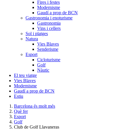
Fires i festes
Modernisme
Gaudí a prop de BCN
Gastronomia i enoturisme
Gastronomia
Vins i cellers
Sol i platges
Natura
Vies Blaves
Senderisme
Esport
Cicloturisme
Golf
Nàutic
El teu viatge
Vies Blaves
Modernisme
Gaudí a prop de BCN
Estiu
Barcelona és molt més
Què fer
Esport
Golf
Club de Golf Llavaneras