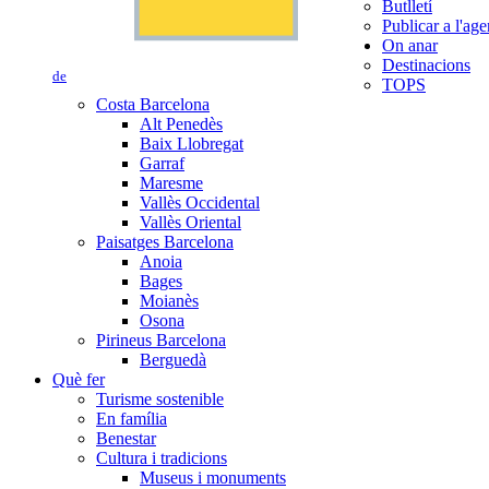
Butlletí
Publicar a l'ag
On anar
Destinacions
de
TOPS
Costa Barcelona
Alt Penedès
Baix Llobregat
Garraf
Maresme
Vallès Occidental
Vallès Oriental
Paisatges Barcelona
Anoia
Bages
Moianès
Osona
Pirineus Barcelona
Berguedà
Què fer
Turisme sostenible
En família
Benestar
Cultura i tradicions
Museus i monuments