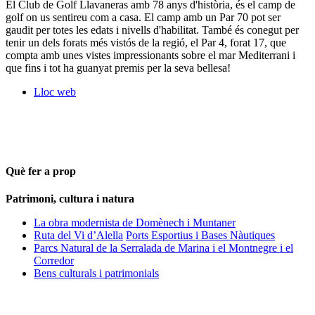
El Club de Golf Llavaneras amb 78 anys d'història, és el camp de
golf on us sentireu com a casa. El camp amb un Par 70 pot ser
gaudit per totes les edats i nivells d'habilitat. També és conegut per
tenir un dels forats més vistós de la regió, el Par 4, forat 17, que
compta amb unes vistes impressionants sobre el mar Mediterrani i
que fins i tot ha guanyat premis per la seva bellesa!
Lloc web
Què fer a prop
Patrimoni, cultura i natura
La obra modernista de Domènech i Muntaner
Ruta del Vi d’Alella
Ports Esportius i Bases Nàutiques
Parcs Natural de la Serralada de Marina i el Montnegre i el
Corredor
Bens culturals i patrimonials