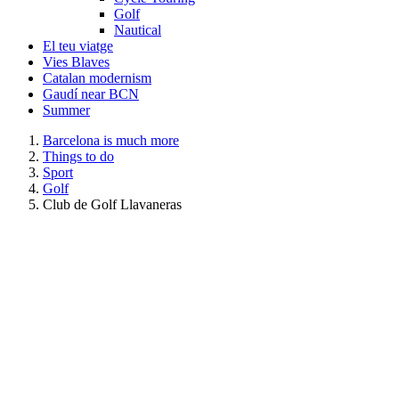
Golf
Nautical
El teu viatge
Vies Blaves
Catalan modernism
Gaudí near BCN
Summer
Barcelona is much more
Things to do
Sport
Golf
Club de Golf Llavaneras
Club de Golf Llavaneras
Club de Golf Llavaneras