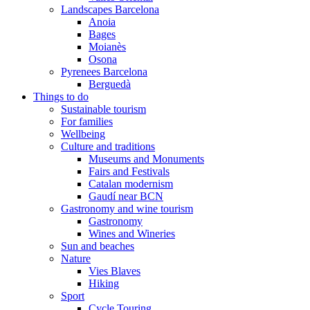
Landscapes Barcelona
Anoia
Bages
Moianès
Osona
Pyrenees Barcelona
Berguedà
Things to do
Sustainable tourism
For families
Wellbeing
Culture and traditions
Museums and Monuments
Fairs and Festivals
Catalan modernism
Gaudí near BCN
Gastronomy and wine tourism
Gastronomy
Wines and Wineries
Sun and beaches
Nature
Vies Blaves
Hiking
Sport
Cycle Touring