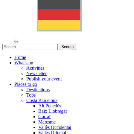
de
Search
Home
What's on
Activities
Newsletter
Publish your event
Places to go
Destinations
Tops
Costa Barcelona
Alt Penedès
Baix Llobregat
Garraf
Maresme
Vallès Occidental
Vallès Oriental