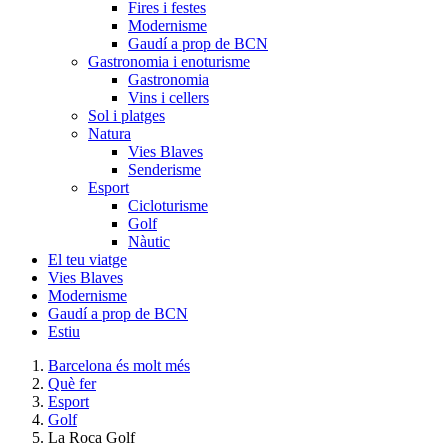
Fires i festes
Modernisme
Gaudí a prop de BCN
Gastronomia i enoturisme
Gastronomia
Vins i cellers
Sol i platges
Natura
Vies Blaves
Senderisme
Esport
Cicloturisme
Golf
Nàutic
El teu viatge
Vies Blaves
Modernisme
Gaudí a prop de BCN
Estiu
Barcelona és molt més
Què fer
Esport
Golf
La Roca Golf