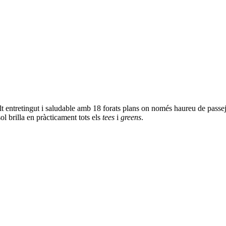
La Roca Golf
La Roca Golf
ntretingut i saludable amb 18 forats plans on només haureu de passeja
ol brilla en pràcticament tots els
tees
i
greens
.