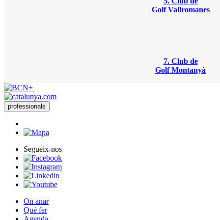
5. Club de
Golf Vallromanes
7. Club de
Golf Montanyà
professionals
Segueix-nos
On anar
Què fer
Agenda