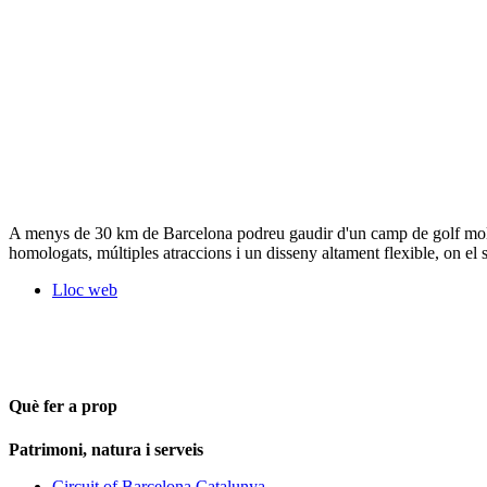
A menys de 30 km de Barcelona podreu gaudir d'un camp de golf molt e
homologats, múltiples atraccions i un disseny altament flexible, on el s
Lloc web
Què fer a prop
Patrimoni, natura i serveis
Circuit of Barcelona Catalunya