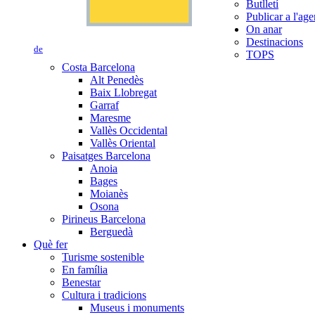
Butlletí
Publicar a l'ag
On anar
Destinacions
de
TOPS
Costa Barcelona
Alt Penedès
Baix Llobregat
Garraf
Maresme
Vallès Occidental
Vallès Oriental
Paisatges Barcelona
Anoia
Bages
Moianès
Osona
Pirineus Barcelona
Berguedà
Què fer
Turisme sostenible
En família
Benestar
Cultura i tradicions
Museus i monuments