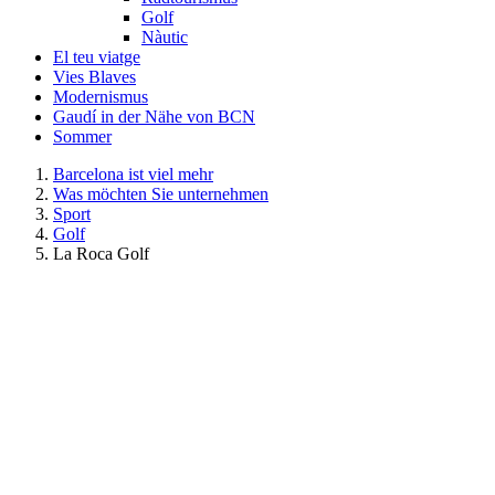
Golf
Nàutic
El teu viatge
Vies Blaves
Modernismus
Gaudí in der Nähe von BCN
Sommer
Barcelona ist viel mehr
Was möchten Sie unternehmen
Sport
Golf
La Roca Golf
La Roca Golf
La Roca Golf