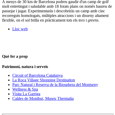
A menys de 30 km de Barcelona podreu gaudir d'un camp de golf
molt entretingut i saludable amb 18 forats plans on només haureu de
passejar i jugar. Experimentaràs i descobriràs un camp amb cinc
recorreguts homologats, múltiples atraccions i un disseny altament
flexible, on el sol brilla en pràcticament tots els
tees
i
greens
.
Lloc web
Què fer a prop
Patrimoni, natura i serveis
Circuit of Barcelona Catalunya
La Roca Village Shopping Destination
Parc Natural i Reserva de la Biosphera del Montseny
Wellness & Spa
Visita La Garriga
Caldes de Montbui, Museu Thermalia