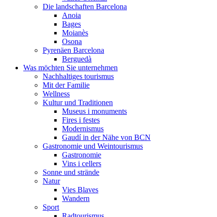
Die landschaften Barcelona
Anoia
Bages
Moianès
Osona
Pyrenäen Barcelona
Berguedà
Was möchten Sie unternehmen
Nachhaltiges tourismus
Mit der Familie
Wellness
Kultur und Traditionen
Museus i monuments
Fires i festes
Modernismus
Gaudí in der Nähe von BCN
Gastronomie und Weintourismus
Gastronomie
Vins i cellers
Sonne und strände
Natur
Vies Blaves
Wandern
Sport
Radtourismus