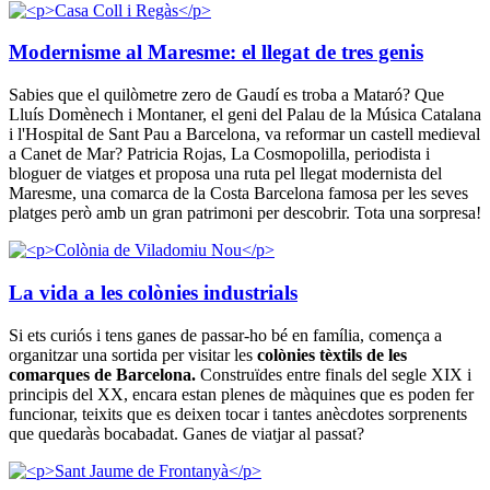
Modernisme al Maresme: el llegat de tres genis
Sabies que el quilòmetre zero de Gaudí es troba a Mataró? Que
Lluís Domènech i Montaner, el geni del Palau de la Música Catalana
i l'Hospital de Sant Pau a Barcelona, va reformar un castell medieval
a Canet de Mar? Patricia Rojas, La Cosmopolilla, periodista i
bloguer de viatges et proposa una ruta pel llegat modernista del
Maresme, una comarca de la Costa Barcelona famosa per les seves
platges però amb un gran patrimoni per descobrir. Tota una sorpresa!
La vida a les colònies industrials
Si ets curiós i tens ganes de passar-ho bé en família, comença a
organitzar una sortida per visitar les
colònies tèxtils de les
comarques de Barcelona.
Construïdes entre finals del segle XIX i
principis del XX, encara estan plenes de màquines que es poden fer
funcionar, teixits que es deixen tocar i tantes anècdotes sorprenents
que quedaràs bocabadat. Ganes de viatjar al passat?