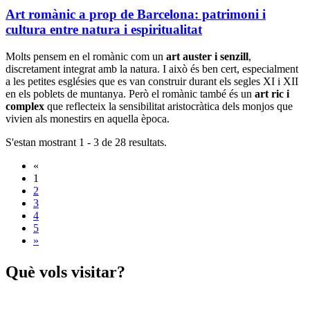
Art romànic a prop de Barcelona: patrimoni i
cultura entre natura i espiritualitat
Molts pensem en el romànic com un
art auster
i senzill
,
discretament integrat amb la natura. I això és ben cert, especialment
a les petites esglésies que es van construir durant els segles XI i XII
en els poblets de muntanya. Però el romànic també és un
art ric i
complex
que reflecteix la sensibilitat aristocràtica dels monjos que
vivien als monestirs en aquella època.
S'estan mostrant 1 - 3 de 28 resultats.
«
1
2
3
4
5
»
Què vols
visitar?