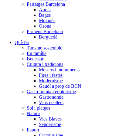
Paisatges Barcelona
Anoia
Bages
Moianès
Osona
Pirineus Barcelona
Berguedà
Què fer
Turisme sostenible
En família
Benestar
Cultura i tradicions
Museus i monuments
Fires i festes
Modernisme
Gaudí a prop de BCN
Gastronomia i enoturisme
Gastronomia
Vins i cellers
Sol i platges
Natura
Vies Blaves
Senderisme
Esport
Cicloturisme