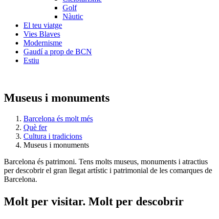
Golf
Nàutic
El teu viatge
Vies Blaves
Modernisme
Gaudí a prop de BCN
Estiu
Museus i monuments
Barcelona és molt més
Què fer
Cultura i tradicions
Museus i monuments
Barcelona és patrimoni. Tens molts museus, monuments i atractius
per descobrir el gran llegat artístic i patrimonial de les comarques de
Barcelona.
Molt per
visitar. Molt per descobrir