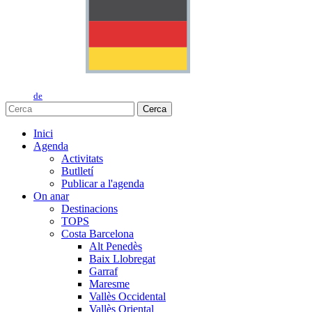
de
Cerca
Inici
Agenda
Activitats
Butlletí
Publicar a l'agenda
On anar
Destinacions
TOPS
Costa Barcelona
Alt Penedès
Baix Llobregat
Garraf
Maresme
Vallès Occidental
Vallès Oriental