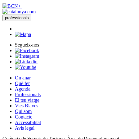
professionals
Segueix-nos
On anar
Què fer
Agenda
Professionals
El teu viatge
Vies Blaves
Qui som
Contacte
Accessibilitat
Avís legal
Gerència de Serveis de Turisme. Àrea de Desenvolupament