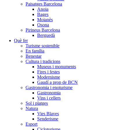
Paisatges Barcelona
Anoia
Bages
Moianès
Osona
Pirineus Barcelona
Berguedà
Què fer
Turisme sostenible
En família
Benestar
Cultura i tradicions
Museus i monuments
Fires i festes
Modernisme
Gaudí a prop de BCN
Gastronomia i enoturisme
Gastronomia
Vins i cellers
Sol i platges
Natura
Vies Blaves
Senderisme
Esport
Cicloturisme