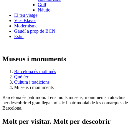
Golf
Nàutic
El teu viatge
Vies Blaves
Modernisme
Gaudí a prop de BCN
Estiu
Museus i monuments
Barcelona és molt més
Què fer
Cultura i tradicions
Museus i monuments
Barcelona és patrimoni. Tens molts museus, monuments i atractius
per descobrir el gran llegat artístic i patrimonial de les comarques de
Barcelona.
Molt per
visitar. Molt per descobrir