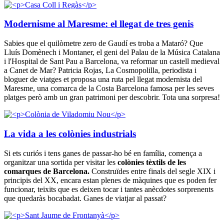
Modernisme al Maresme: el llegat de tres genis
Sabies que el quilòmetre zero de Gaudí es troba a Mataró? Que
Lluís Domènech i Montaner, el geni del Palau de la Música Catalana
i l'Hospital de Sant Pau a Barcelona, va reformar un castell medieval
a Canet de Mar? Patricia Rojas, La Cosmopolilla, periodista i
bloguer de viatges et proposa una ruta pel llegat modernista del
Maresme, una comarca de la Costa Barcelona famosa per les seves
platges però amb un gran patrimoni per descobrir. Tota una sorpresa!
La vida a les colònies industrials
Si ets curiós i tens ganes de passar-ho bé en família, comença a
organitzar una sortida per visitar les
colònies tèxtils de les
comarques de Barcelona.
Construïdes entre finals del segle XIX i
principis del XX, encara estan plenes de màquines que es poden fer
funcionar, teixits que es deixen tocar i tantes anècdotes sorprenents
que quedaràs bocabadat. Ganes de viatjar al passat?