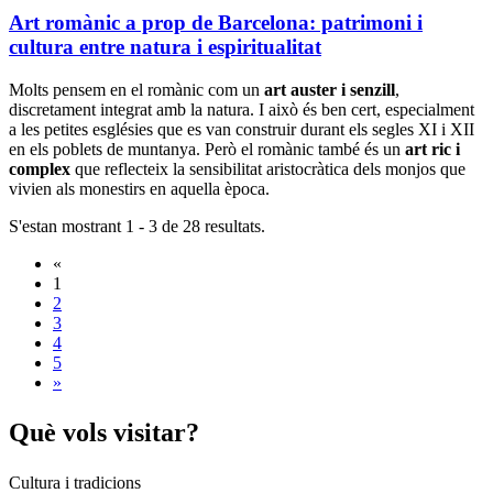
Art romànic a prop de Barcelona: patrimoni i
cultura entre natura i espiritualitat
Molts pensem en el romànic com un
art auster
i senzill
,
discretament integrat amb la natura. I això és ben cert, especialment
a les petites esglésies que es van construir durant els segles XI i XII
en els poblets de muntanya. Però el romànic també és un
art ric i
complex
que reflecteix la sensibilitat aristocràtica dels monjos que
vivien als monestirs en aquella època.
S'estan mostrant 1 - 3 de 28 resultats.
«
1
2
3
4
5
»
Què vols
visitar?
Cultura i tradicions