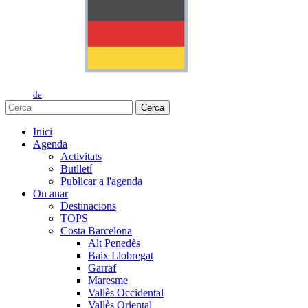
de
Cerca
Inici
Agenda
Activitats
Butlletí
Publicar a l'agenda
On anar
Destinacions
TOPS
Costa Barcelona
Alt Penedès
Baix Llobregat
Garraf
Maresme
Vallès Occidental
Vallès Oriental