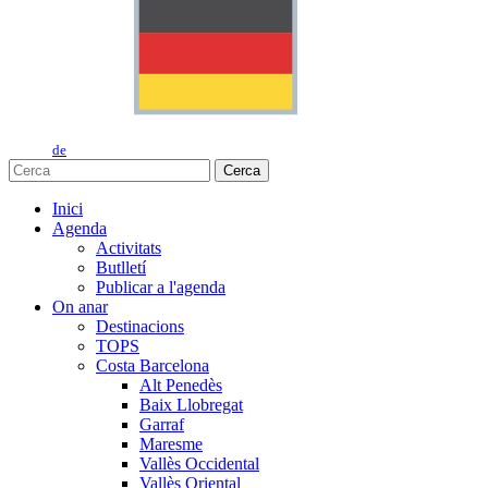
de
Cerca
Inici
Agenda
Activitats
Butlletí
Publicar a l'agenda
On anar
Destinacions
TOPS
Costa Barcelona
Alt Penedès
Baix Llobregat
Garraf
Maresme
Vallès Occidental
Vallès Oriental