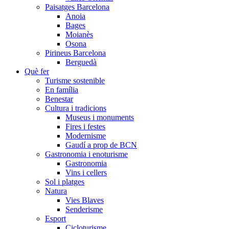
Paisatges Barcelona
Anoia
Bages
Moianès
Osona
Pirineus Barcelona
Berguedà
Què fer
Turisme sostenible
En família
Benestar
Cultura i tradicions
Museus i monuments
Fires i festes
Modernisme
Gaudí a prop de BCN
Gastronomia i enoturisme
Gastronomia
Vins i cellers
Sol i platges
Natura
Vies Blaves
Senderisme
Esport
Cicloturisme