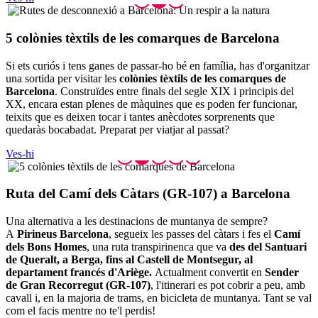
5 colòni
es tèxtils de les comarques de Barcelona
Si ets curiós i tens ganes de passar-ho bé en família, has d'organitzar
una sortida per visitar les
colònies tèxtils de les comarques de
Barcelona
. Construïdes entre finals del segle XIX i principis del
XX, encara estan plenes de màquines que es poden fer funcionar,
teixits que es deixen tocar i tantes anècdotes sorprenents que
quedaràs bocabadat. Preparat per viatjar al passat?
Ves-hi
Ruta del
Camí dels Càtars (GR-107) a Barcelona
Una alternativa a les destinacions de muntanya de sempre?
A
Pirineus Barcelona
, segueix les passes del càtars i fes el
Camí
dels Bons Homes
, una ruta transpirinenca que va
des del Santuari
de Queralt, a Berga, fins al Castell de Montsegur, al
departament francés d'Ariège.
Actualment convertit en
Sender
de Gran Recorregut (GR-107)
, l'itinerari es pot cobrir a peu, amb
cavall i, en la majoria de trams, en bicicleta de muntanya. Tant se val
com el facis mentre no te'l perdis!