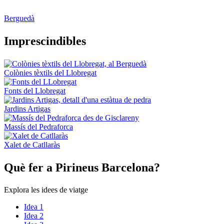
Berguedà
Impresci
ndibles
Colònies tèxtils del Llobregat
Fonts del Llobregat
Jardins Artigas
Massís del Pedraforca
Xalet de Catllaràs
Què fer
a Pirineus Barcelona?
Explora les idees de viatge
Idea 1
Idea 2