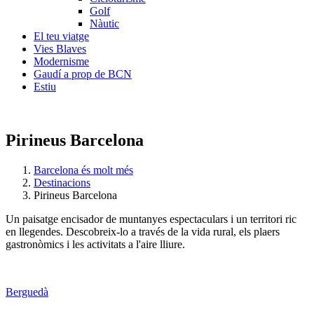
Golf
Nàutic
El teu viatge
Vies Blaves
Modernisme
Gaudí a prop de BCN
Estiu
Pirineus Barcelona
Barcelona és molt més
Destinacions
Pirineus Barcelona
Un paisatge encisador de muntanyes espectaculars i un territori ric
en llegendes. Descobreix-lo a través de la vida rural, els plaers
gastronòmics i les activitats a l'aire lliure.
Berguedà