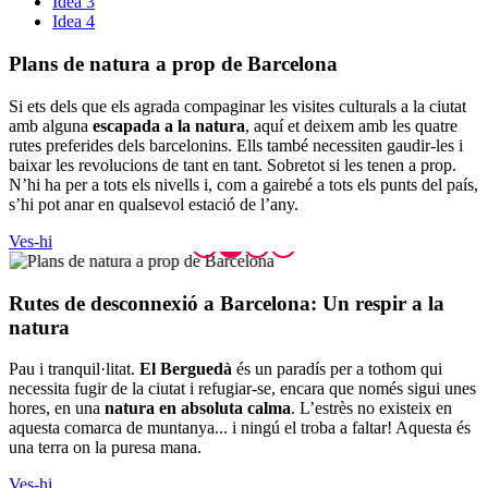
Idea 3
Idea 4
Plans de
natura a prop de Barcelona
Si ets dels que els agrada compaginar les visites culturals a la ciutat
amb alguna
escapada a la natura
, aquí et deixem amb les quatre
rutes preferides dels barcelonins. Ells també necessiten gaudir-les i
baixar les revolucions de tant en tant. Sobretot si les tenen a prop.
N’hi ha per a tots els nivells i, com a gairebé a tots els punts del país,
s’hi pot anar en qualsevol estació de l’any.
Ves-hi
Rutes de
desconnexió a Barcelona: Un respir a la
natura
Pau i tranquil·litat.
El Berguedà
és un paradís per a tothom qui
necessita fugir de la ciutat i refugiar-se, encara que només sigui unes
hores, en una
natura en absoluta calma
. L’estrès no existeix en
aquesta comarca de muntanya... i ningú el troba a faltar! Aquesta és
una terra on la puresa mana.
Ves-hi