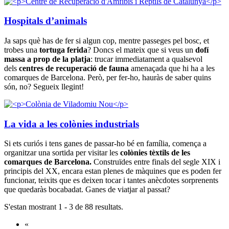
Hospitals d’animals
Ja saps què has de fer si algun cop, mentre passeges pel bosc, et
trobes una
tortuga ferida
? Doncs el mateix que si veus un
dofí
massa a prop de la platja
: trucar immediatament a qualsevol
dels
centres de recuperació de fauna
amenaçada que hi ha a les
comarques de Barcelona. Però, per fer-ho, hauràs de saber quins
són, no? Segueix llegint!
La vida a les colònies industrials
Si ets curiós i tens ganes de passar-ho bé en família, comença a
organitzar una sortida per visitar les
colònies tèxtils de les
comarques de Barcelona.
Construïdes entre finals del segle XIX i
principis del XX, encara estan plenes de màquines que es poden fer
funcionar, teixits que es deixen tocar i tantes anècdotes sorprenents
que quedaràs bocabadat. Ganes de viatjar al passat?
S'estan mostrant 1 - 3 de 88 resultats.
«