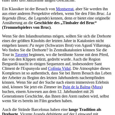
einer über drei Jahrzehnte langen Geschichte.
Ein Klassiker ist der Besuch von
Montserrat
, aber Sie werden ihn
aus einer anderen Perspektive erleben, wenn Sie den Film
Bruc.
La
llegenda
(Bruc, die Legende) kennen, denn er bietet eine originelle
Annäherung an die
Geschichte des „Timbaler del Bruc“
(Trommelspielers von Bruc)
.
Wenn Sie den Inlandtourismus mögen, sollten Sie sich die Drehorte
eines der größten Kinohits der letzten Jahre in Katalonien nicht
entgehen lassen:
Pa negre
(Schwarzes Brot) von Agustí Villaronga.
Wo finden Sie die Drehorte? In Zentralkatalonien können Sie die
Tour in
Tavertet
beginnen, wo die berühmte Szene mit dem Pferd,
das von den Klippen stürzt, gedreht wurde. Auch die Region
Berguedà taucht in einigen Sequenzen auf, insbesondere Sant
Climent de l'Espunyola und
Colònia Vidal
. Die Atmosphäre dieses
Komplexes ist so authentisch, dass Sie bei Ihrem Besuch das Leben
der Arbeiter zu Beginn des letzten Jahrhunderts nachempfinden
können. Wenn Sie auf der Suche nach einem immersiven Erlebnis
sind, können Sie jetzt ein Zimmer im
Puig de la Balma
(
Mura
)
buchen, einem Anwesen aus dem 12. Jahrhundert mit 26
Generationen Geschichte, das Ihnen den Atem rauben wird, selbst
wenn Sie es bereits im Film gesehen haben.
Auch die Strände Barcelonas haben eine
lange Tradition als
Drehorte
. Vicente Aranda debütierte auf der Leinwand mit