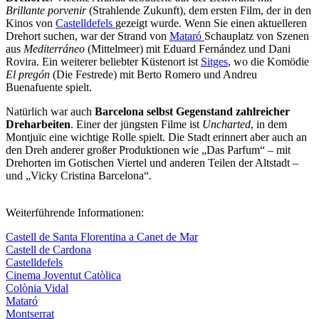
Brillante porvenir
(Strahlende Zukunft), dem ersten Film, der in den
Kinos von
Castelldefels
gezeigt wurde. Wenn Sie einen aktuelleren
Drehort suchen, war der Strand von
Mataró
Schauplatz von Szenen
aus
Mediterráneo
(Mittelmeer) mit Eduard Fernández und Dani
Rovira. Ein weiterer beliebter Küstenort ist
Sitges
, wo die Komödie
El pregón
(Die Festrede) mit Berto Romero und Andreu
Buenafuente spielt.
Natürlich war auch
Barcelona selbst Gegenstand zahlreicher
Dreharbeiten
. Einer der jüngsten Filme ist
Uncharted
, in dem
Montjuïc eine wichtige Rolle spielt. Die Stadt erinnert aber auch an
den Dreh anderer großer Produktionen wie „Das Parfum“ – mit
Drehorten im Gotischen Viertel und anderen Teilen der Altstadt –
und „Vicky Cristina Barcelona“
.
Weiterführende Informationen:
Castell de Santa Florentina a Canet de Mar
Castell de Cardona
Castelldefels
Cinema Joventut Catòlica
Colònia Vidal
Mataró
Montserrat