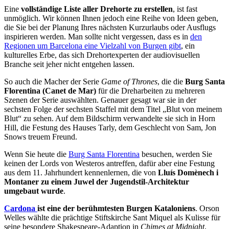
Eine
vollständige Liste aller Drehorte zu erstellen
, ist fast
unmöglich. Wir können Ihnen jedoch eine Reihe von Ideen geben,
die Sie bei der Planung Ihres nächsten Kurzurlaubs oder Ausflugs
inspirieren werden. Man sollte nicht vergessen, dass es in
den
Regionen um Barcelona eine Vielzahl von Burgen gibt
, ein
kulturelles Erbe, das sich Drehortexperten der audiovisuellen
Branche seit jeher nicht entgehen lassen.
So auch die Macher der Serie
Game of Thrones
, die die
Burg Santa
Florentina (Canet de Mar)
für die Dreharbeiten zu mehreren
Szenen der Serie auswählten. Genauer gesagt war sie in der
sechsten Folge der sechsten Staffel mit dem Titel „Blut von meinem
Blut“ zu sehen. Auf dem Bildschirm verwandelte sie sich in Horn
Hill, die Festung des Hauses Tarly, dem Geschlecht von Sam, Jon
Snows treuem Freund.
Wenn Sie heute die
Burg Santa Florentina
besuchen, werden Sie
keinen der Lords von Westeros antreffen, dafür aber eine Festung
aus dem 11. Jahrhundert kennenlernen, die von
Lluís Domènech i
Montaner zu einem Juwel der Jugendstil-Architektur
umgebaut wurde
.
Cardona
ist eine der berühmtesten Burgen Kataloniens
. Orson
Welles wählte die prächtige Stiftskirche Sant Miquel als Kulisse für
seine besondere Shakespeare-Adaption in
Chimes at Midnight
,