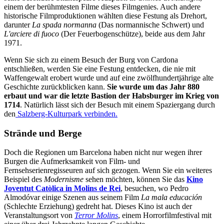
einem der berühmtesten Filme dieses Filmgenies. Auch andere
historische Filmproduktionen wählten diese Festung als Drehort,
darunter
La spada normanna
(Das normannische Schwert) und
L'arciere di fuoco
(Der Feuerbogenschütze), beide aus dem Jahr
1971.
Wenn Sie sich zu einem Besuch der Burg von Cardona
entschließen, werden Sie eine Festung entdecken, die nie mit
Waffengewalt erobert wurde und auf eine zwölfhundertjährige alte
Geschichte zurückblicken kann.
Sie wurde um das Jahr 880
erbaut und war die letzte Bastion der Habsburger im Krieg von
1714
. Natürlich lässt sich der Besuch mit einem Spaziergang durch
den
Salzberg-Kulturpark verbinden.
Strände und Berge
Doch die Regionen um Barcelona haben nicht nur wegen ihrer
Burgen die Aufmerksamkeit von Film- und
Fernsehserienregisseuren auf sich gezogen. Wenn Sie ein weiteres
Beispiel des
Modernisme
sehen möchten, können Sie das
Kino
Joventut Catòlica in Molins de Rei
, besuchen, wo Pedro
Almodóvar einige Szenen aus seinem Film
La mala educación
(Schlechte Erziehung) gedreht hat. Dieses Kino ist auch der
Veranstaltungsort von
Terror Molins
, einem Horrorfilmfestival mit