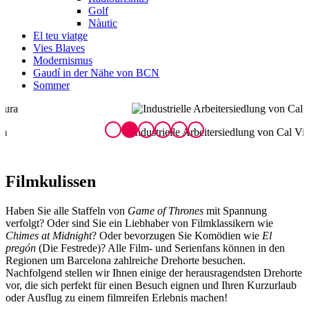
Golf
Nàutic
El teu viatge
Vies Blaves
Modernismus
Gaudí in der Nähe von BCN
Sommer
Industrielle Arbeitersiedlung von Cal Vidal in Puig-reig
B
Film
kulissen
Haben Sie alle Staffeln von
Game of Thrones
mit Spannung
verfolgt? Oder sind Sie ein Liebhaber von Filmklassikern wie
Chimes at Midnight
? Oder bevorzugen Sie Komödien wie
El
pregón
(Die Festrede)? Alle Film- und Serienfans können in den
Regionen um Barcelona zahlreiche Drehorte besuchen.
Nachfolgend stellen wir Ihnen einige der herausragendsten Drehorte
vor, die sich perfekt für einen Besuch eignen und Ihren Kurzurlaub
oder Ausflug zu einem filmreifen Erlebnis machen!