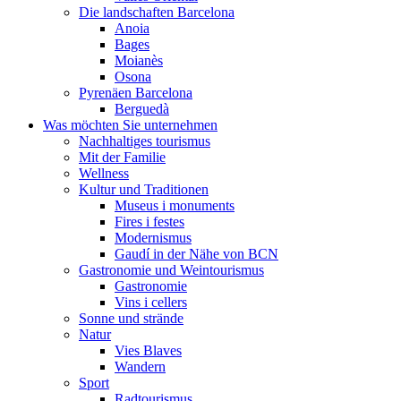
Die landschaften Barcelona
Anoia
Bages
Moianès
Osona
Pyrenäen Barcelona
Berguedà
Was möchten Sie unternehmen
Nachhaltiges tourismus
Mit der Familie
Wellness
Kultur und Traditionen
Museus i monuments
Fires i festes
Modernismus
Gaudí in der Nähe von BCN
Gastronomie und Weintourismus
Gastronomie
Vins i cellers
Sonne und strände
Natur
Vies Blaves
Wandern
Sport
Radtourismus