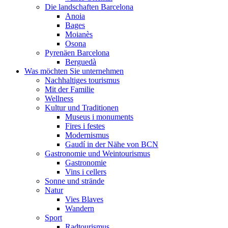
Die landschaften Barcelona
Anoia
Bages
Moianès
Osona
Pyrenäen Barcelona
Berguedà
Was möchten Sie unternehmen
Nachhaltiges tourismus
Mit der Familie
Wellness
Kultur und Traditionen
Museus i monuments
Fires i festes
Modernismus
Gaudí in der Nähe von BCN
Gastronomie und Weintourismus
Gastronomie
Vins i cellers
Sonne und strände
Natur
Vies Blaves
Wandern
Sport
Radtourismus