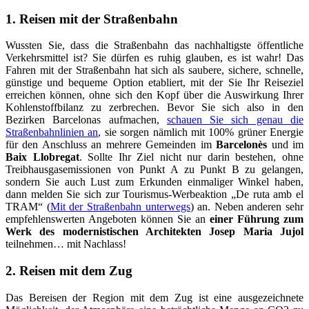
1. Reisen mit der Straßenbahn
Wussten Sie, dass die Straßenbahn das nachhaltigste öffentliche
Verkehrsmittel ist? Sie dürfen es ruhig glauben, es ist wahr! Das
Fahren mit der Straßenbahn hat sich als saubere, sichere, schnelle,
günstige und bequeme Option etabliert, mit der Sie Ihr Reiseziel
erreichen können, ohne sich den Kopf über die Auswirkung Ihrer
Kohlenstoffbilanz zu zerbrechen. Bevor Sie sich also in den
Bezirken Barcelonas aufmachen,
schauen Sie sich genau die
Straßenbahnlinien an
, sie sorgen nämlich mit 100% grüner Energie
für den Anschluss an mehrere Gemeinden im
Barcelonès
und im
Baix Llobregat
. Sollte Ihr Ziel nicht nur darin bestehen, ohne
Treibhausgasemissionen von Punkt A zu Punkt B zu gelangen,
sondern Sie auch Lust zum Erkunden einmaliger Winkel haben,
dann melden Sie sich zur Tourismus-Werbeaktion „De ruta amb el
TRAM“ (
Mit der Straßenbahn unterwegs
) an. Neben anderen sehr
empfehlenswerten Angeboten können Sie an
einer Führung zum
Werk des modernistischen Architekten Josep Maria Jujol
teilnehmen… mit Nachlass!
2. Reisen mit dem Zug
Das Bereisen der Region mit dem Zug ist eine ausgezeichnete