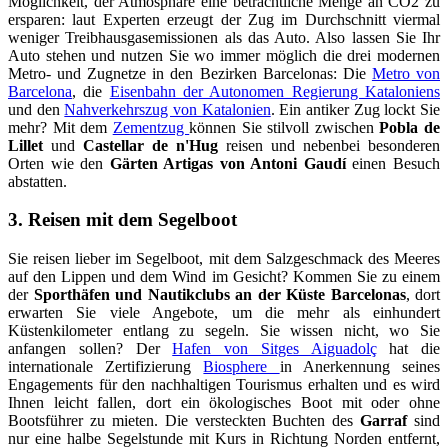
Möglichkeit, der Atmosphäre eine beträchtliche Menge an CO2 zu
ersparen: laut Experten erzeugt der Zug im Durchschnitt viermal
weniger Treibhausgasemissionen als das Auto. Also lassen Sie Ihr
Auto stehen und nutzen Sie wo immer möglich die drei modernen
Metro- und Zugnetze in den Bezirken Barcelonas: Die
Metro von
Barcelona
, die
Eisenbahn der Autonomen Regierung Kataloniens
und den
Nahverkehrszug von Katalonien
. Ein antiker Zug lockt Sie
mehr? Mit dem
Zementzug
können Sie stilvoll zwischen
Pobla de
Lillet
und
Castellar de n'Hug
reisen und nebenbei besonderen
Orten wie den
Gärten Artigas von Antoni Gaudí
einen Besuch
abstatten.
3. Reisen mit dem Segelboot
Sie reisen lieber im Segelboot, mit dem Salzgeschmack des Meeres
auf den Lippen und dem Wind im Gesicht? Kommen Sie zu einem
der
Sporthäfen und Nautikclubs an der Küste Barcelonas
, dort
erwarten Sie viele Angebote, um die mehr als einhundert
Küstenkilometer entlang zu segeln. Sie wissen nicht, wo Sie
anfangen sollen? Der
Hafen von Sitges Aiguadolç
hat die
internationale Zertifizierung
Biosphere
in Anerkennung seines
Engagements für den nachhaltigen Tourismus erhalten und es wird
Ihnen leicht fallen, dort ein ökologisches Boot mit oder ohne
Bootsführer zu mieten. Die versteckten Buchten des
Garraf
sind
nur eine halbe Segelstunde mit Kurs in Richtung Norden entfernt,