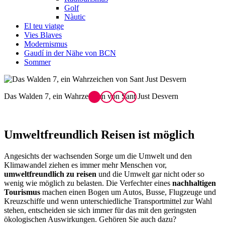
Golf
Nàutic
El teu viatge
Vies Blaves
Modernismus
Gaudí in der Nähe von BCN
Sommer
Zementzug von Castellar de n'Hug nach Guardiola de Berguedà
M
Umweltfreun
dlich Reisen ist möglich
Angesichts der wachsenden Sorge um die Umwelt und den
Klimawandel ziehen es immer mehr Menschen vor,
umweltfreundlich zu reisen
und die Umwelt gar nicht oder so
wenig wie möglich zu belasten. Die Verfechter eines
nachhaltigen
Tourismus
machen einen Bogen um Autos, Busse, Flugzeuge und
Kreuzschiffe und wenn unterschiedliche Transportmittel zur Wahl
stehen, entscheiden sie sich immer für das mit den geringsten
ökologischen Auswirkungen. Gehören Sie auch dazu?