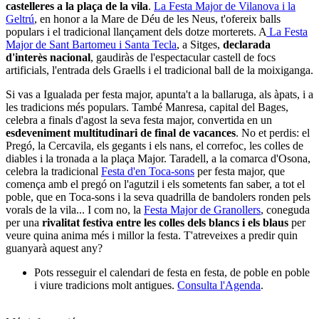
la festa major per excel·lència,
amb les millors actuacions
castelleres a la plaça de la vila
.
La Festa Major de Vilanova i la
Geltrú
, en honor a la Mare de Déu de les Neus, t'ofereix balls
populars i el tradicional llançament dels dotze morterets. A
La Festa
Major de Sant Bartomeu i Santa Tecla
, a Sitges,
declarada
d'interès nacional
, gaudiràs de l'espectacular castell de focs
artificials, l'entrada dels Graells i el tradicional ball de la moixiganga.
Si vas a Igualada per festa major, apunta't a la ballaruga, als àpats, i a
les tradicions més populars. També Manresa, capital del Bages,
celebra a finals d'agost la seva festa major, convertida en un
esdeveniment multitudinari de final de vacances
. No et perdis: el
Pregó, la Cercavila, els gegants i els nans, el correfoc, les colles de
diables i la tronada a la plaça Major. Taradell, a la comarca d'Osona,
celebra la tradicional
Festa d'en Toca-sons
per festa major, que
comença amb el pregó on l'agutzil i els sometents fan saber, a tot el
poble, que en Toca-sons i la seva quadrilla de bandolers ronden pels
vorals de la vila... I com no, la
Festa Major de Granollers
, coneguda
per una
rivalitat festiva entre les colles dels blancs i els blaus
per
veure quina anima més i millor la festa. T'atreveixes a predir quin
guanyarà aquest any?
Pots resseguir el calendari de festa en festa, de poble en poble
i viure tradicions molt antigues.
Consulta l'Agenda
.