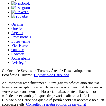
Segueix-nos
On anar
Què fer
Agenda
Professionals
El teu viatge
Vies Blaves
Qui som
Contacte
Accessibilitat
Avís legal
Gerència de Serveis de Turisme. Àrea de Desenvolupament
Econòmic i Turisme.
Diputació de Barcelona
Aquest portal web únicament utilitza galetes pròpies amb finalitat
tècnica, no recapta ni cedeix dades de caràcter personal dels usuaris
sense el seu coneixement. No obstant això, conté enllaços a llocs
web de tercers amb polítiques de privacitat alienes a la de la
Diputació de Barcelona que vostè podrà decidir si accepta o no quan