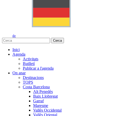
de
Cerca
Inici
Agenda
Activitats
Butlletí
Publicar a l'agenda
On anar
Destinacions
TOPS
Costa Barcelona
Alt Penedès
Baix Llobregat
Garraf
Maresme
Vallès Occidental
Vallès Oriental