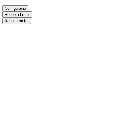
accedeixi a ells.
Consulteu la nostra política de privacitat
Configuració
Accepta-ho tot
Rebutja-ho tot