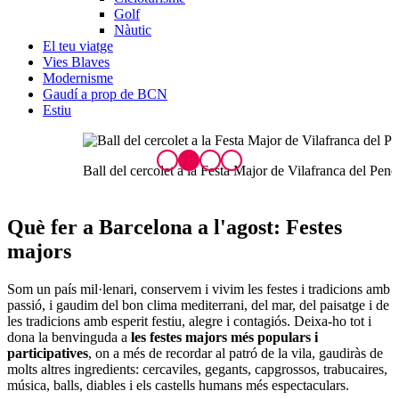
Golf
Nàutic
El teu viatge
Vies Blaves
Modernisme
Gaudí a prop de BCN
Estiu
Ball del cercolet a la Festa Major de Vilafranca del Penedès
C
Què fer a Barc
elona a l'agost: Festes
majors
Som un país mil·lenari, conservem i vivim les festes i tradicions amb
passió, i gaudim del bon clima mediterrani, del mar, del paisatge i de
les tradicions amb esperit festiu, alegre i contagiós. Deixa-ho tot i
dona la benvinguda a
les festes majors més populars i
participatives
, on a més de recordar al patró de la vila, gaudiràs de
molts altres ingredients: cercaviles, gegants, capgrossos, trabucaires,
música, balls, diables i els castells humans més espectaculars.