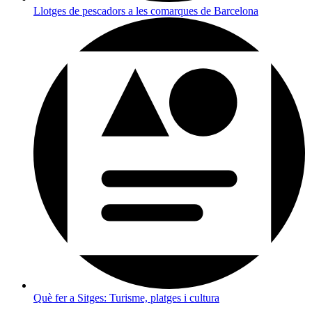
Llotges de pescadors a les comarques de Barcelona
Què fer a Sitges: Turisme, platges i cultura