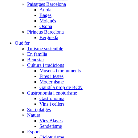
Paisatges Barcelona
Anoia
Bages
Moianès
Osona
Pirineus Barcelona
Berguedà
Què fer
Turisme sostenible
En família
Benestar
Cultura i tradicions
Museus i monuments
Fires i festes
Modernisme
Gaudí a prop de BCN
Gastronomia i enoturisme
Gastronomia
Vins i cellers
Sol i platges
Natura
Vies Blaves
Senderisme
Esport
Cicloturisme