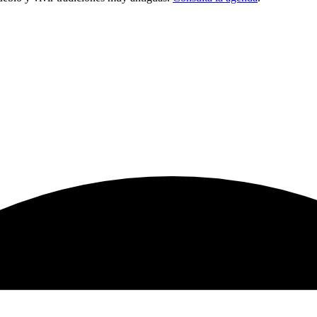
fiesta. ¿Te atreves a predecir
pueblo y vivir tradiciones muy antiguas.
Consulta la agenda
.