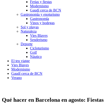
Ferias y fiestas
Modernismo
Gaudí cerca de BCN
Gastronomía y enoturismo
Gastronomía
Vinos y bodegas
Sol y playas
Naturaleza
Vies Blaves
Senderismo
Deporte
Cicloturismo
Golf
Náutico
El teu viatge
Vies Blaves
Modernismo
Gaudí cerca de BCN
Verano
Baile del cercolet en la Festa Major de Vilafranca del Penedès