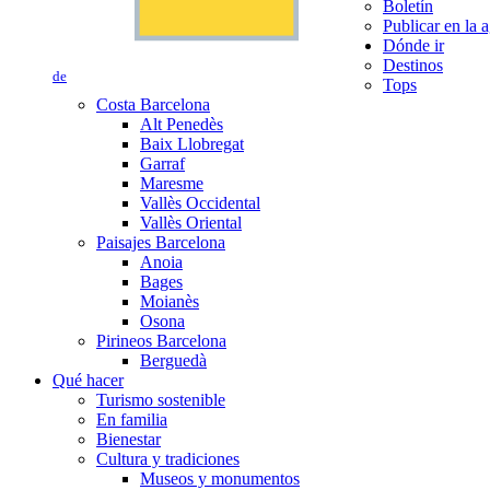
Boletín
Publicar en la 
Dónde ir
Destinos
de
Tops
Costa Barcelona
Alt Penedès
Baix Llobregat
Garraf
Maresme
Vallès Occidental
Vallès Oriental
Paisajes Barcelona
Anoia
Bages
Moianès
Osona
Pirineos Barcelona
Berguedà
Qué hacer
Turismo sostenible
En familia
Bienestar
Cultura y tradiciones
Museos y monumentos