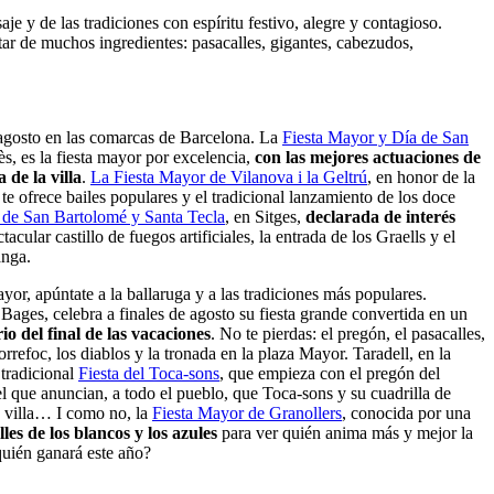
je y de las tradiciones con espíritu festivo, alegre y contagioso.
utar de muchos ingredientes: pasacalles, gigantes, cabezudos,
 agosto en las comarcas de Barcelona. La
Fiesta Mayor y Día de San
s, es la fiesta mayor por excelencia,
con las mejores actuaciones de
 de la villa
.
La Fiesta Mayor de Vilanova i la Geltrú
, en honor de la
e ofrece bailes populares y el tradicional lanzamiento de los doce
 de San Bartolomé y Santa Tecla
, en Sitges,
declarada de interés
ctacular castillo de fuegos artificiales, la entrada de los Graells y el
anga.
ayor, apúntate a la ballaruga y a las tradiciones más populares.
Bages, celebra a finales de agosto su fiesta grande convertida en un
o del final de las vacaciones
. No te pierdas: el pregón, el pasacalles,
orrefoc, los diablos y la tronada en la plaza Mayor. Taradell, en la
tradicional
Fiesta del Toca-sons
, que empieza con el pregón del
el que anuncian, a todo el pueblo, que Toca-sons y su cuadrilla de
a villa… I como no, la
Fiesta Mayor de Granollers
, conocida por una
lles de los blancos y los azules
para ver quién anima más y mejor la