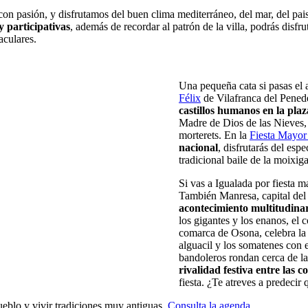
s mayores
on pasión, y disfrutamos del buen clima mediterráneo, del mar, del paisa
y participativas
, además de recordar al patrón de la villa, podrás disfr
aculares.
Una pequeña cata si pasas el
Félix
de Vilafranca del Penedè
castillos humanos en la plaza
Madre de Dios de las Nieves, t
morterets. En la
Fiesta Mayor
nacional
, disfrutarás del espe
tradicional baile de la moixig
Si vas a Igualada por fiesta m
También Manresa, capital del 
acontecimiento multitudinari
los gigantes y los enanos, el c
comarca de Osona, celebra la 
alguacil y los somatenes con 
bandoleros rondan cerca de l
rivalidad festiva entre las co