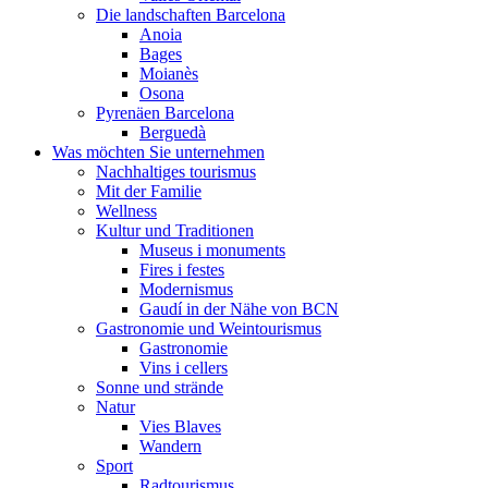
Die landschaften Barcelona
Anoia
Bages
Moianès
Osona
Pyrenäen Barcelona
Berguedà
Was möchten Sie unternehmen
Nachhaltiges tourismus
Mit der Familie
Wellness
Kultur und Traditionen
Museus i monuments
Fires i festes
Modernismus
Gaudí in der Nähe von BCN
Gastronomie und Weintourismus
Gastronomie
Vins i cellers
Sonne und strände
Natur
Vies Blaves
Wandern
Sport
Radtourismus