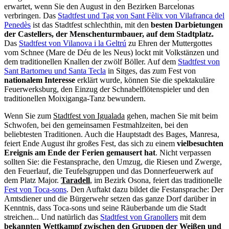
erwartet, wenn Sie den August in den Bezirken Barcelonas
verbringen. Das
Stadtfest und Tag von Sant Fèlix von Vilafranca del
Penedès
ist das Stadtfest schlechthin, mit den
besten Darbietungen
der Castellers, der Menschenturmbauer, auf dem Stadtplatz.
Das
Stadtfest von Vilanova i la Geltrú
zu Ehren der Muttergottes
vom Schnee (Mare de Déu de les Neus) lockt mit Volkstänzen und
dem traditionellen Knallen der zwölf Böller. Auf dem
Stadtfest von
Sant Bartomeu und Santa Tecla
in Sitges, das zum Fest von
nationalem Interesse
erklärt wurde, können Sie die spektakuläre
Feuerwerksburg, den Einzug der Schnabelflötenspieler und den
traditionellen Moixiganga-Tanz bewundern.
Wenn Sie zum
Stadtfest von Igualada
gehen, machen Sie mit beim
Schwofen, bei den gemeinsamen Festmahlzeiten, bei den
beliebtesten Traditionen. Auch die Hauptstadt des Bages, Manresa,
feiert Ende August ihr großes Fest, das sich zu einem
vielbesuchten
Ereignis am Ende der Ferien gemausert hat
. Nicht verpassen
sollten Sie: die Festansprache, den Umzug, die Riesen und Zwerge,
den Feuerlauf, die Teufelsgruppen und das Donnerfeuerwerk auf
dem Platz Major.
Taradell
, im Bezirk Osona, feiert das traditionelle
Fest von Toca-sons
. Den Auftakt dazu bildet die Festansprache: Der
Amtsdiener und die Bürgerwehr setzen das ganze Dorf darüber in
Kenntnis, dass Toca-sons und seine Räuberbande um die Stadt
streichen... Und natürlich das
Stadtfest von Granollers
mit dem
bekannten Wettkampf zwischen den Gruppen der Weißen und