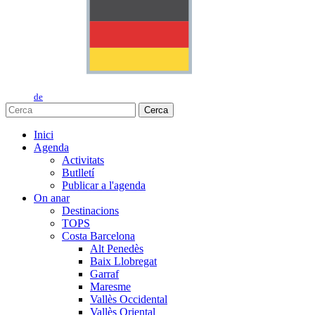
de
Cerca
Inici
Agenda
Activitats
Butlletí
Publicar a l'agenda
On anar
Destinacions
TOPS
Costa Barcelona
Alt Penedès
Baix Llobregat
Garraf
Maresme
Vallès Occidental
Vallès Oriental