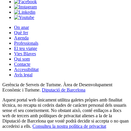
On anar
Què fer
Agenda
Professionals
El teu viatge
Vies Blaves
Qui som
Contacte
Accessibilitat
Avís legal
Gerència de Serveis de Turisme. Àrea de Desenvolupament
Econòmic i Turisme.
Diputació de Barcelona
Aquest portal web únicament utilitza galetes pròpies amb finalitat
tècnica, no recapta ni cedeix dades de caràcter personal dels usuaris
sense el seu coneixement. No obstant això, conté enllaços a llocs
web de tercers amb polítiques de privacitat alienes a la de la
Diputació de Barcelona que vostè podrà decidir si accepta o no quan
accedeixi a ells.
Consulteu la nostra política de privacitat