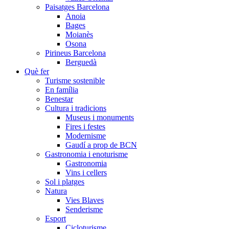
Paisatges Barcelona
Anoia
Bages
Moianès
Osona
Pirineus Barcelona
Berguedà
Què fer
Turisme sostenible
En família
Benestar
Cultura i tradicions
Museus i monuments
Fires i festes
Modernisme
Gaudí a prop de BCN
Gastronomia i enoturisme
Gastronomia
Vins i cellers
Sol i platges
Natura
Vies Blaves
Senderisme
Esport
Cicloturisme