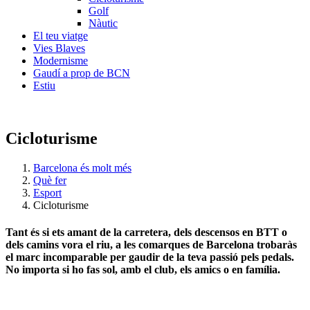
Golf
Nàutic
El teu viatge
Vies Blaves
Modernisme
Gaudí a prop de BCN
Estiu
Cicloturisme
Barcelona és molt més
Què fer
Esport
Cicloturisme
Tant és si ets amant de la carretera, dels descensos en BTT o
dels camins vora el riu, a les comarques de Barcelona trobaràs
el marc incomparable per gaudir de la teva passió pels pedals.
No importa si ho fas sol, amb el club, els amics o en família.